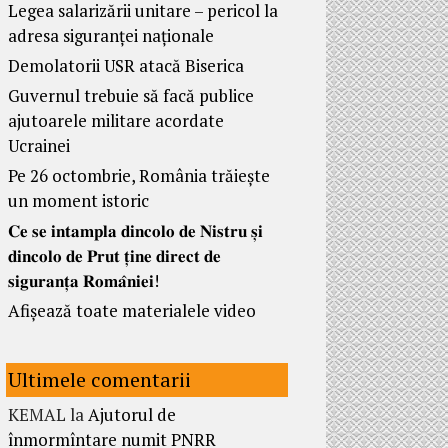
Legea salarizării unitare – pericol la
adresa siguranței naționale
Demolatorii USR atacă Biserica
Guvernul trebuie să facă publice
ajutoarele militare acordate
Ucrainei
Pe 26 octombrie, România trăiește
un moment istoric
𝐂𝐞 𝐬𝐞 𝐢𝐧𝐭𝐚𝐦𝐩𝐥𝐚 𝐝𝐢𝐧𝐜𝐨𝐥𝐨 𝐝𝐞 𝐍𝐢𝐬𝐭𝐫𝐮 𝐬̦𝐢
𝐝𝐢𝐧𝐜𝐨𝐥𝐨 𝐝𝐞 𝐏𝐫𝐮𝐭 𝐭̦𝐢𝐧𝐞 𝐝𝐢𝐫𝐞𝐜𝐭 𝐝𝐞
𝐬𝐢𝐠𝐮𝐫𝐚𝐧𝐭̦𝐚 𝐑𝐨𝐦𝐚̂𝐧𝐢𝐞𝐢!
Afișează toate materialele video
Ultimele comentarii
KEMAL
la
Ajutorul de
înmormîntare numit PNRR