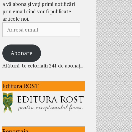
a vă abona și veți primi notificări
prin email cînd vor fi publicate
articole noi.
Adresă
email
Abonare
Alătură-te celorlalți 241 de abonați.
Editura ROST
Reportaje