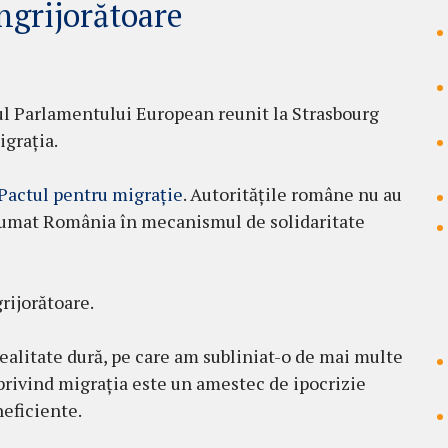
îngrijorătoare
ul Parlamentului European reunit la Strasbourg
igrația.
 Pactul pentru migrație
. Autoritățile române nu au
 asumat România în mecanismul de solidaritate
rijorătoare.
ealitate dură, pe care am subliniat-o de mai multe
 privind migrația este un amestec de ipocrizie
neficiente.