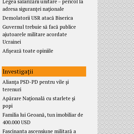
Legea salarizării unitare – pericol la
adresa siguranței naționale
Demolatorii USR atacă Biserica
Guvernul trebuie să facă publice
ajutoarele militare acordate
Ucrainei
Afișează toate opiniile
Investigații
Alianța PSD-PD pentru vile și
terenuri
Apărare Națională cu starlete și
popi
Familia lui Geoană, tun imobiliar de
400.000 USD
Fascinanta ascensiune militară a