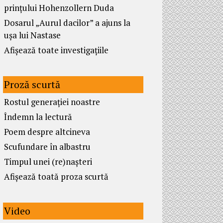
prințului Hohenzollern Duda
Dosarul „Aurul dacilor” a ajuns la
ușa lui Nastase
Afișează toate investigațiile
Proză scurtă
Rostul generației noastre
Îndemn la lectură
Poem despre altcineva
Scufundare în albastru
Timpul unei (re)nașteri
Afișează toată proza scurtă
Video