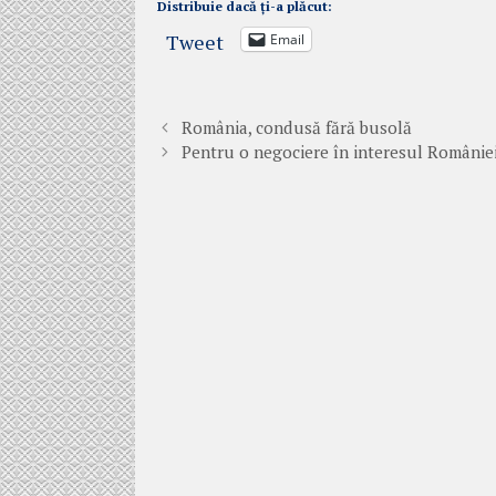
Distribuie dacă ți-a plăcut:
Tweet
Email
România, condusă fără busolă
Pentru o negociere în interesul Românie