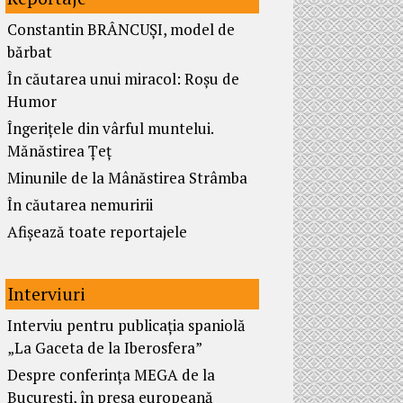
Constantin BRÂNCUȘI, model de
bărbat
În căutarea unui miracol: Roșu de
Humor
Îngerițele din vârful muntelui.
Mănăstirea Țeț
Minunile de la Mânăstirea Strâmba
În căutarea nemuririi
Afișează toate reportajele
Interviuri
Interviu pentru publicația spaniolă
„La Gaceta de la Iberosfera”
Despre conferința MEGA de la
București, în presa europeană