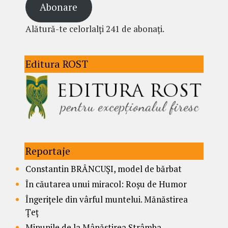
Abonare
Alătură-te celorlalți 241 de abonați.
Editura ROST
Reportaje
Constantin BRÂNCUȘI, model de bărbat
În căutarea unui miracol: Roșu de Humor
Îngerițele din vârful muntelui. Mănăstirea
Țeț
Minunile de la Mânăstirea Strâmba