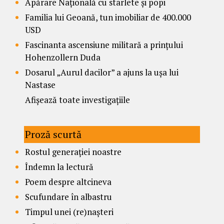
Apărare Națională cu starlete și popi
Familia lui Geoană, tun imobiliar de 400.000
USD
Fascinanta ascensiune militară a prințului
Hohenzollern Duda
Dosarul „Aurul dacilor” a ajuns la ușa lui
Nastase
Afișează toate investigațiile
Proză scurtă
Rostul generației noastre
Îndemn la lectură
Poem despre altcineva
Scufundare în albastru
Timpul unei (re)nașteri