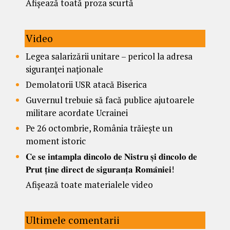
Afișează toată proza scurtă
Video
Legea salarizării unitare – pericol la adresa
siguranței naționale
Demolatorii USR atacă Biserica
Guvernul trebuie să facă publice ajutoarele
militare acordate Ucrainei
Pe 26 octombrie, România trăiește un
moment istoric
𝐂𝐞 𝐬𝐞 𝐢𝐧𝐭𝐚𝐦𝐩𝐥𝐚 𝐝𝐢𝐧𝐜𝐨𝐥𝐨 𝐝𝐞 𝐍𝐢𝐬𝐭𝐫𝐮 𝐬̦𝐢 𝐝𝐢𝐧𝐜𝐨𝐥𝐨 𝐝𝐞
𝐏𝐫𝐮𝐭 𝐭̦𝐢𝐧𝐞 𝐝𝐢𝐫𝐞𝐜𝐭 𝐝𝐞 𝐬𝐢𝐠𝐮𝐫𝐚𝐧𝐭̦𝐚 𝐑𝐨𝐦𝐚̂𝐧𝐢𝐞𝐢!
Afișează toate materialele video
Ultimele comentarii