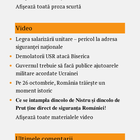
Afișează toată proza scurtă
Video
Legea salarizării unitare – pericol la adresa
siguranței naționale
Demolatorii USR atacă Biserica
Guvernul trebuie să facă publice ajutoarele
militare acordate Ucrainei
Pe 26 octombrie, România trăiește un
moment istoric
𝐂𝐞 𝐬𝐞 𝐢𝐧𝐭𝐚𝐦𝐩𝐥𝐚 𝐝𝐢𝐧𝐜𝐨𝐥𝐨 𝐝𝐞 𝐍𝐢𝐬𝐭𝐫𝐮 𝐬̦𝐢 𝐝𝐢𝐧𝐜𝐨𝐥𝐨 𝐝𝐞
𝐏𝐫𝐮𝐭 𝐭̦𝐢𝐧𝐞 𝐝𝐢𝐫𝐞𝐜𝐭 𝐝𝐞 𝐬𝐢𝐠𝐮𝐫𝐚𝐧𝐭̦𝐚 𝐑𝐨𝐦𝐚̂𝐧𝐢𝐞𝐢!
Afișează toate materialele video
Ultimele comentarii