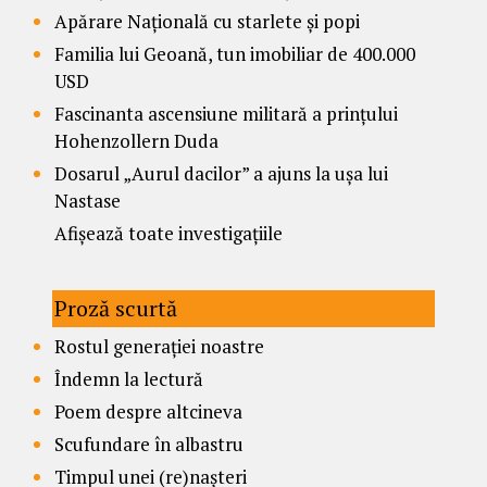
Apărare Națională cu starlete și popi
Familia lui Geoană, tun imobiliar de 400.000
USD
Fascinanta ascensiune militară a prințului
Hohenzollern Duda
Dosarul „Aurul dacilor” a ajuns la ușa lui
Nastase
Afișează toate investigațiile
Proză scurtă
Rostul generației noastre
Îndemn la lectură
Poem despre altcineva
Scufundare în albastru
Timpul unei (re)nașteri