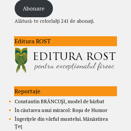
Abonare
Alătură-te celorlalți 241 de abonați.
Editura ROST
Reportaje
Constantin BRÂNCUȘI, model de bărbat
În căutarea unui miracol: Roșu de Humor
Îngerițele din vârful muntelui. Mănăstirea
Țeț