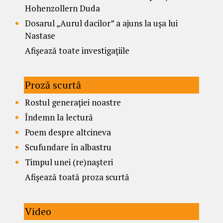
Hohenzollern Duda
Dosarul „Aurul dacilor” a ajuns la ușa lui
Nastase
Afișează toate investigațiile
Proză scurtă
Rostul generației noastre
Îndemn la lectură
Poem despre altcineva
Scufundare în albastru
Timpul unei (re)nașteri
Afișează toată proza scurtă
Video