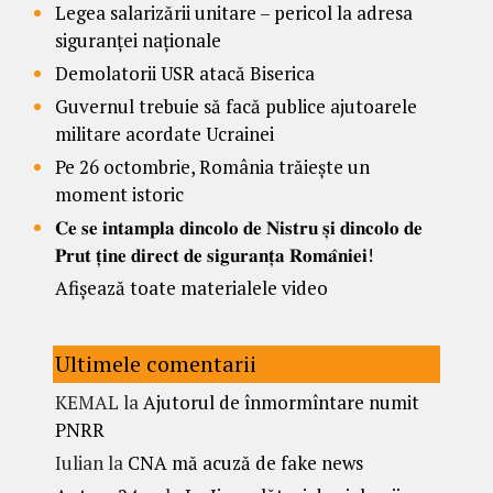
Legea salarizării unitare – pericol la adresa
siguranței naționale
Demolatorii USR atacă Biserica
Guvernul trebuie să facă publice ajutoarele
militare acordate Ucrainei
Pe 26 octombrie, România trăiește un
moment istoric
𝐂𝐞 𝐬𝐞 𝐢𝐧𝐭𝐚𝐦𝐩𝐥𝐚 𝐝𝐢𝐧𝐜𝐨𝐥𝐨 𝐝𝐞 𝐍𝐢𝐬𝐭𝐫𝐮 𝐬̦𝐢 𝐝𝐢𝐧𝐜𝐨𝐥𝐨 𝐝𝐞
𝐏𝐫𝐮𝐭 𝐭̦𝐢𝐧𝐞 𝐝𝐢𝐫𝐞𝐜𝐭 𝐝𝐞 𝐬𝐢𝐠𝐮𝐫𝐚𝐧𝐭̦𝐚 𝐑𝐨𝐦𝐚̂𝐧𝐢𝐞𝐢!
Afișează toate materialele video
Ultimele comentarii
KEMAL
la
Ajutorul de înmormîntare numit
PNRR
Iulian
la
CNA mă acuză de fake news