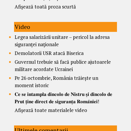
Afișează toată proza scurtă
Video
Legea salarizării unitare – pericol la adresa
siguranței naționale
Demolatorii USR atacă Biserica
Guvernul trebuie să facă publice ajutoarele
militare acordate Ucrainei
Pe 26 octombrie, România trăiește un
moment istoric
𝐂𝐞 𝐬𝐞 𝐢𝐧𝐭𝐚𝐦𝐩𝐥𝐚 𝐝𝐢𝐧𝐜𝐨𝐥𝐨 𝐝𝐞 𝐍𝐢𝐬𝐭𝐫𝐮 𝐬̦𝐢 𝐝𝐢𝐧𝐜𝐨𝐥𝐨 𝐝𝐞
𝐏𝐫𝐮𝐭 𝐭̦𝐢𝐧𝐞 𝐝𝐢𝐫𝐞𝐜𝐭 𝐝𝐞 𝐬𝐢𝐠𝐮𝐫𝐚𝐧𝐭̦𝐚 𝐑𝐨𝐦𝐚̂𝐧𝐢𝐞𝐢!
Afișează toate materialele video
Ultimele comentarii