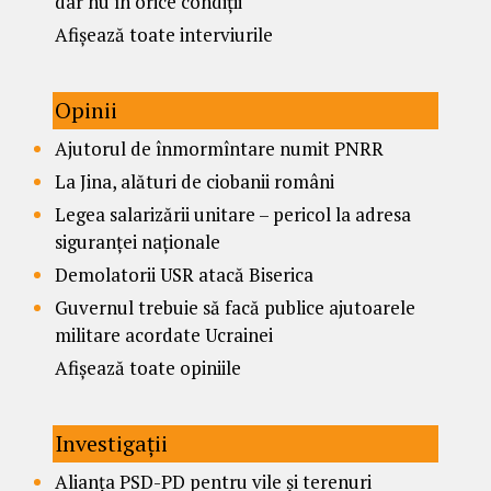
dar nu în orice condiții
Afișează toate interviurile
Opinii
Ajutorul de înmormîntare numit PNRR
La Jina, alături de ciobanii români
Legea salarizării unitare – pericol la adresa
siguranței naționale
Demolatorii USR atacă Biserica
Guvernul trebuie să facă publice ajutoarele
militare acordate Ucrainei
Afișează toate opiniile
Investigații
Alianța PSD-PD pentru vile și terenuri