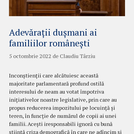
Adevărații dușmani ai
familiilor românești
5 octombrie 2022
de
Claudiu Târziu
Inconștienții care alcătuiesc această
majoritate parlamentară profund ostilă
interesului de neam au votat împotriva
inițiativelor noastre legislative, prin care au
propus reducerea impozitului pe locuință și
teren, în funcție de numărul de copii ai unei
familii. Acești iresponsabili ignoră cu bună
știință criza demografică în care ne adîncim și