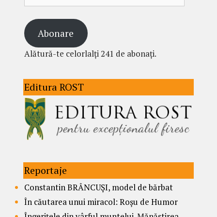
email
Abonare
Alătură-te celorlalți 241 de abonați.
Editura ROST
Reportaje
Constantin BRÂNCUȘI, model de bărbat
În căutarea unui miracol: Roșu de Humor
Îngerițele din vârful muntelui. Mănăstirea