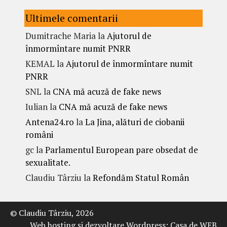
Ultimele comentarii
Dumitrache Maria
la
Ajutorul de
înmormîntare numit PNRR
KEMAL
la
Ajutorul de înmormîntare numit
PNRR
SNL
la
CNA mă acuză de fake news
Iulian
la
CNA mă acuză de fake news
Antena24.ro
la
La Jina, alături de ciobanii
români
gc
la
Parlamentul European pare obsedat de
sexualitate.
Claudiu Târziu
la
Refondăm Statul Român
© Claudiu Târziu, 2026
Web hosting şi dezvoltare Wordpress:
Casa de WEB