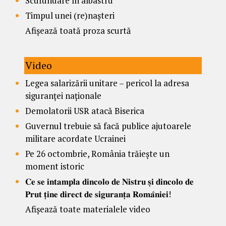
Scufundare în albastru
Timpul unei (re)nașteri
Afișează toată proza scurtă
Video
Legea salarizării unitare – pericol la adresa
siguranței naționale
Demolatorii USR atacă Biserica
Guvernul trebuie să facă publice ajutoarele
militare acordate Ucrainei
Pe 26 octombrie, România trăiește un
moment istoric
𝐂𝐞 𝐬𝐞 𝐢𝐧𝐭𝐚𝐦𝐩𝐥𝐚 𝐝𝐢𝐧𝐜𝐨𝐥𝐨 𝐝𝐞 𝐍𝐢𝐬𝐭𝐫𝐮 𝐬̦𝐢 𝐝𝐢𝐧𝐜𝐨𝐥𝐨 𝐝𝐞
𝐏𝐫𝐮𝐭 𝐭̦𝐢𝐧𝐞 𝐝𝐢𝐫𝐞𝐜𝐭 𝐝𝐞 𝐬𝐢𝐠𝐮𝐫𝐚𝐧𝐭̦𝐚 𝐑𝐨𝐦𝐚̂𝐧𝐢𝐞𝐢!
Afișează toate materialele video