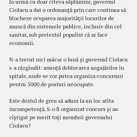
În urmă cu doar cîteva săptămîni, guvernul
Ciolacu a dat o ordonanță prin care continua să
blocheze ocuparea majorității locurilor de
muncă din sistemele publice, inclusiv din cel
sanitar, sub pretextul populist că ar face
economii.
N-a trecut nici măcar o lună și guvernul Ciolacu
s-a răzgîndit: anunță deblocarea angajărilor în
spitale, unde se vor putea organiza concursuri
pentru 5000 de posturi neocupate.
Este destul de greu să aduni la un loc atîta
incompetență. S-o fi organizat concurs și au
cîștigat pe merit toți membrii guvernului
Ciolacu?