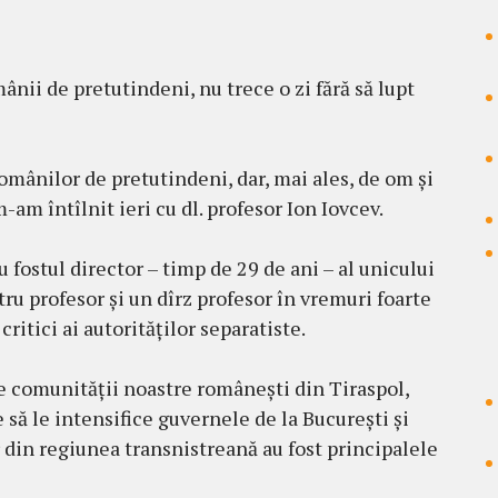
ânii de pretutindeni, nu trece o zi fără să lupt
omânilor de pretutindeni, dar, mai ales, de om și
m-am întîlnit ieri cu dl. profesor Ion Iovcev.
 fostul director – timp de 29 de ani – al unicului
tru profesor și un dîrz profesor în vremuri foarte
ritici ai autorităților separatiste.
ale comunității noastre românești din Tiraspol,
să le intensifice guvernele de la București și
din regiunea transnistreană au fost principalele