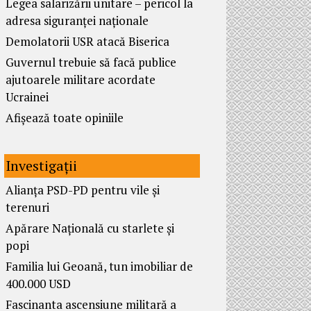
Legea salarizării unitare – pericol la
adresa siguranței naționale
Demolatorii USR atacă Biserica
Guvernul trebuie să facă publice
ajutoarele militare acordate
Ucrainei
Afișează toate opiniile
Investigații
Alianța PSD-PD pentru vile și
terenuri
Apărare Națională cu starlete și
popi
Familia lui Geoană, tun imobiliar de
400.000 USD
Fascinanta ascensiune militară a