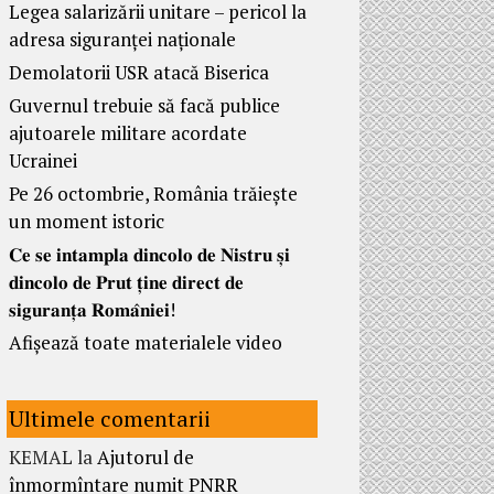
Legea salarizării unitare – pericol la
adresa siguranței naționale
Demolatorii USR atacă Biserica
Guvernul trebuie să facă publice
ajutoarele militare acordate
Ucrainei
Pe 26 octombrie, România trăiește
un moment istoric
𝐂𝐞 𝐬𝐞 𝐢𝐧𝐭𝐚𝐦𝐩𝐥𝐚 𝐝𝐢𝐧𝐜𝐨𝐥𝐨 𝐝𝐞 𝐍𝐢𝐬𝐭𝐫𝐮 𝐬̦𝐢
𝐝𝐢𝐧𝐜𝐨𝐥𝐨 𝐝𝐞 𝐏𝐫𝐮𝐭 𝐭̦𝐢𝐧𝐞 𝐝𝐢𝐫𝐞𝐜𝐭 𝐝𝐞
𝐬𝐢𝐠𝐮𝐫𝐚𝐧𝐭̦𝐚 𝐑𝐨𝐦𝐚̂𝐧𝐢𝐞𝐢!
Afișează toate materialele video
Ultimele comentarii
KEMAL
la
Ajutorul de
înmormîntare numit PNRR