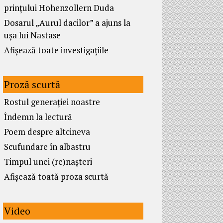
prințului Hohenzollern Duda
Dosarul „Aurul dacilor” a ajuns la
ușa lui Nastase
Afișează toate investigațiile
Proză scurtă
Rostul generației noastre
Îndemn la lectură
Poem despre altcineva
Scufundare în albastru
Timpul unei (re)nașteri
Afișează toată proza scurtă
Video