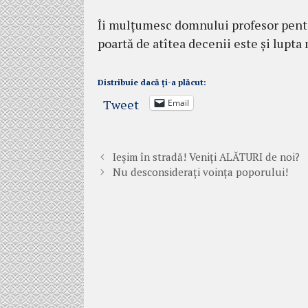
Îi mulțumesc domnului profesor pentru 
poartă de atîtea decenii este și lupta 
Distribuie dacă ți-a plăcut:
Tweet
Email
Ieșim în stradă! Veniți ALĂTURI de noi?
Nu desconsiderați voința poporului!