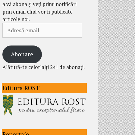
a vă abona și veți primi notificări
prin email cînd vor fi publicate
articole noi.
Adresă
email
Abonare
Alătură-te celorlalți 241 de abonați.
Editura ROST
Reportaje