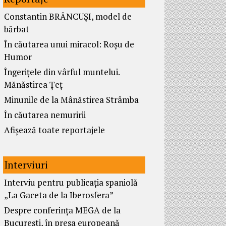
Constantin BRÂNCUȘI, model de
bărbat
În căutarea unui miracol: Roșu de
Humor
Îngerițele din vârful muntelui.
Mănăstirea Țeț
Minunile de la Mânăstirea Strâmba
În căutarea nemuririi
Afișează toate reportajele
Interviuri
Interviu pentru publicația spaniolă
„La Gaceta de la Iberosfera”
Despre conferința MEGA de la
București, în presa europeană