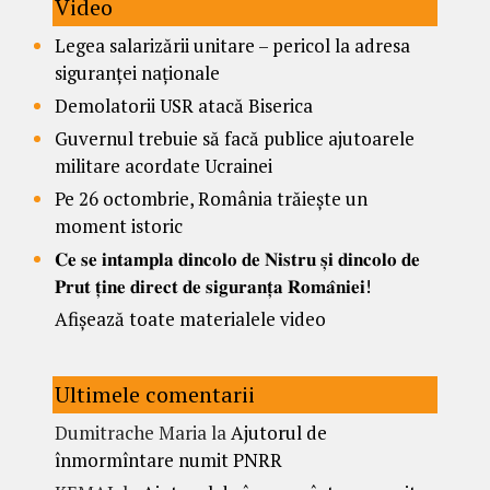
Video
Legea salarizării unitare – pericol la adresa
siguranței naționale
Demolatorii USR atacă Biserica
Guvernul trebuie să facă publice ajutoarele
militare acordate Ucrainei
Pe 26 octombrie, România trăiește un
moment istoric
𝐂𝐞 𝐬𝐞 𝐢𝐧𝐭𝐚𝐦𝐩𝐥𝐚 𝐝𝐢𝐧𝐜𝐨𝐥𝐨 𝐝𝐞 𝐍𝐢𝐬𝐭𝐫𝐮 𝐬̦𝐢 𝐝𝐢𝐧𝐜𝐨𝐥𝐨 𝐝𝐞
𝐏𝐫𝐮𝐭 𝐭̦𝐢𝐧𝐞 𝐝𝐢𝐫𝐞𝐜𝐭 𝐝𝐞 𝐬𝐢𝐠𝐮𝐫𝐚𝐧𝐭̦𝐚 𝐑𝐨𝐦𝐚̂𝐧𝐢𝐞𝐢!
Afișează toate materialele video
Ultimele comentarii
Dumitrache Maria
la
Ajutorul de
înmormîntare numit PNRR