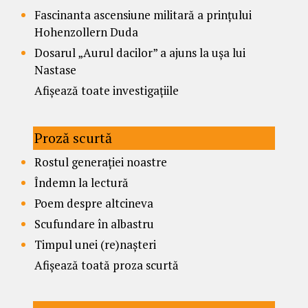
Fascinanta ascensiune militară a prințului
Hohenzollern Duda
Dosarul „Aurul dacilor” a ajuns la ușa lui
Nastase
Afișează toate investigațiile
Proză scurtă
Rostul generației noastre
Îndemn la lectură
Poem despre altcineva
Scufundare în albastru
Timpul unei (re)nașteri
Afișează toată proza scurtă