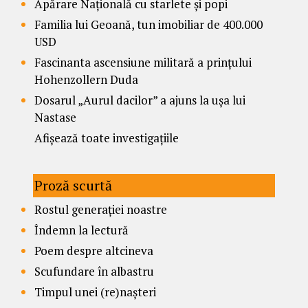
Apărare Națională cu starlete și popi
Familia lui Geoană, tun imobiliar de 400.000
USD
Fascinanta ascensiune militară a prințului
Hohenzollern Duda
Dosarul „Aurul dacilor” a ajuns la ușa lui
Nastase
Afișează toate investigațiile
Proză scurtă
Rostul generației noastre
Îndemn la lectură
Poem despre altcineva
Scufundare în albastru
Timpul unei (re)nașteri