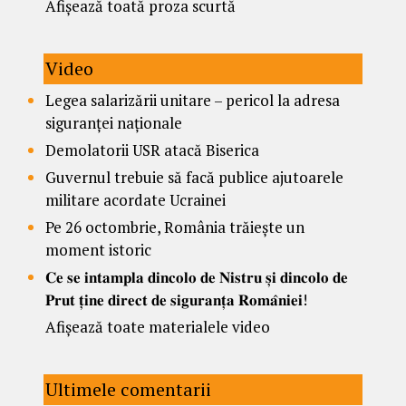
Afișează toată proza scurtă
Video
Legea salarizării unitare – pericol la adresa
siguranței naționale
Demolatorii USR atacă Biserica
Guvernul trebuie să facă publice ajutoarele
militare acordate Ucrainei
Pe 26 octombrie, România trăiește un
moment istoric
𝐂𝐞 𝐬𝐞 𝐢𝐧𝐭𝐚𝐦𝐩𝐥𝐚 𝐝𝐢𝐧𝐜𝐨𝐥𝐨 𝐝𝐞 𝐍𝐢𝐬𝐭𝐫𝐮 𝐬̦𝐢 𝐝𝐢𝐧𝐜𝐨𝐥𝐨 𝐝𝐞
𝐏𝐫𝐮𝐭 𝐭̦𝐢𝐧𝐞 𝐝𝐢𝐫𝐞𝐜𝐭 𝐝𝐞 𝐬𝐢𝐠𝐮𝐫𝐚𝐧𝐭̦𝐚 𝐑𝐨𝐦𝐚̂𝐧𝐢𝐞𝐢!
Afișează toate materialele video
Ultimele comentarii