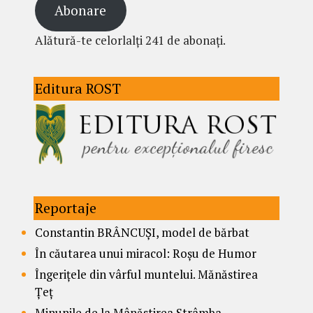
Abonare
Alătură-te celorlalți 241 de abonați.
Editura ROST
Reportaje
Constantin BRÂNCUȘI, model de bărbat
În căutarea unui miracol: Roșu de Humor
Îngerițele din vârful muntelui. Mănăstirea
Țeț
Minunile de la Mânăstirea Strâmba