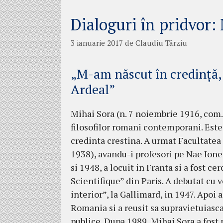
Dialoguri în pridvor:
3 ianuarie 2017
de
Claudiu Târziu
„M-am născut în credință, 
Ardeal”
Mihai Sora (n. 7 noiembrie 1916, com.
filosofilor romani contemporani. Este 
credinta crestina. A urmat Facultatea 
1938), avandu-i profesori pe Nae Ione
si 1948, a locuit in Franta si a fost c
Scientifique” din Paris. A debutat cu
interior”, la Gallimard, in 1947. Apoi a
Romania si a reusit sa supravietuiasca
publice. Dupa 1989, Mihai Sora a fost