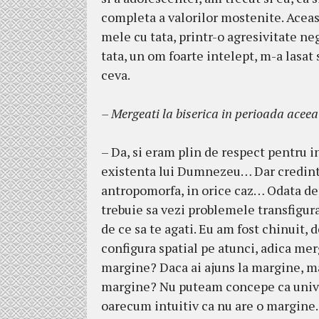
completa a valorilor mostenite. Aceast
mele cu tata, printr-o agresivitate nega
tata, un om foarte intelept, m-a lasa
ceva.
– Mergeati la biserica in perioada acee
– Da, si eram plin de respect pentru i
existenta lui Dumnezeu… Dar credinta 
antropomorfa, in orice caz… Odata de
trebuie sa vezi problemele transfigura
de ce sa te agati. Eu am fost chinuit,
configura spatial pe atunci, adica mer
margine? Daca ai ajuns la margine, ma
margine? Nu puteam concepe ca univer
oarecum intuitiv ca nu are o margine. 