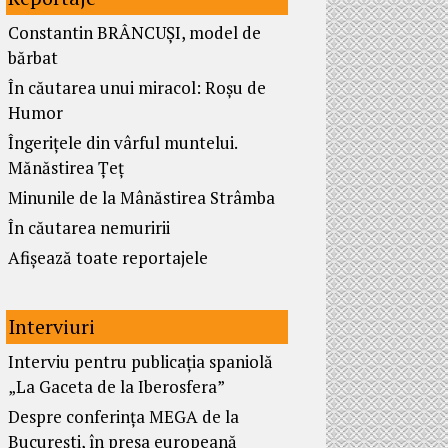
Constantin BRÂNCUȘI, model de
bărbat
În căutarea unui miracol: Roșu de
Humor
Îngerițele din vârful muntelui.
Mănăstirea Țeț
Minunile de la Mânăstirea Strâmba
În căutarea nemuririi
Afișează toate reportajele
Interviuri
Interviu pentru publicația spaniolă
„La Gaceta de la Iberosfera”
Despre conferința MEGA de la
București, în presa europeană