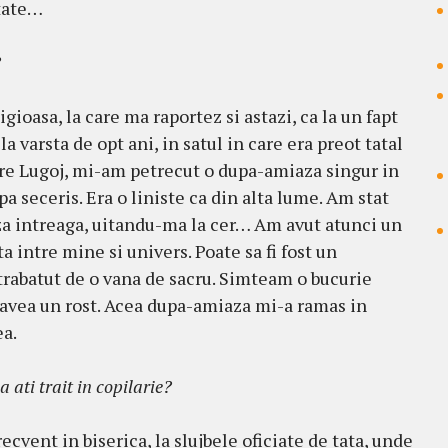
tate…
?
gioasa, la care ma raportez si astazi, ca la un fapt
 varsta de opt ani, in satul in care era preot tatal
pre Lugoj, mi-am petrecut o dupa-amiaza singur in
pa seceris. Era o liniste ca din alta lume. Am stat
aza intreaga, uitandu-ma la cer… Am avut atunci un
intre mine si univers. Poate sa fi fost un
rabatut de o vana de sacru. Simteam o bucurie
l avea un rost. Acea dupa-amiaza mi-a ramas in
ea.
 ati trait in copilarie?
ecvent in biserica, la slujbele oficiate de tata, unde