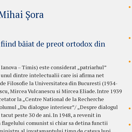
 Mihai Șora
fiind băiat de preot ortodox din
 Ianova – Timis) este considerat „patriarhul”
unul dintre intelectualii care isi afirma net
de Filosofie la Universitatea din Bucuresti (1934-
scu, Mircea Vulcanescu si Mircea Eliade. Intre 1939
ercetator la „Centre National de la Recherche
 volumul „Du dialogue interieur”/ „Despre dialogul
 tacut peste 30 de ani. In 1948, a revenit in
 flagelului comunist si chiar sa detina functii
 ministru al invatamantului timp de cateva luni,