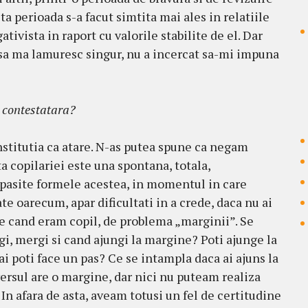
a perioada s-a facut simtita mai ales in relatiile
tivista in raport cu valorile stabilite de el. Dar
t sa ma lamuresc singur, nu a incercat sa-mi impuna
a contestatara?
nstitutia ca atare. N-as putea spune ca negam
copilariei este una spontana, totala,
pasite formele acestea, in momentul in care
te oarecum, apar dificultati in a crede, daca nu ai
 de cand eram copil, de problema „marginii”. Se
gi, mergi si cand ajungi la margine? Poti ajunge la
i poti face un pas? Ce se intampla daca ai ajuns la
sul are o margine, dar nici nu puteam realiza
In afara de asta, aveam totusi un fel de certitudine