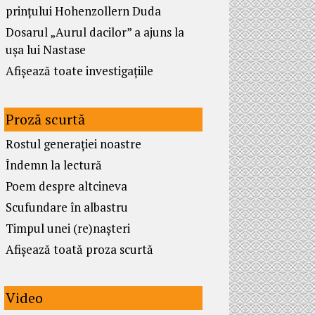
prințului Hohenzollern Duda
Dosarul „Aurul dacilor” a ajuns la
ușa lui Nastase
Afișează toate investigațiile
Proză scurtă
Rostul generației noastre
Îndemn la lectură
Poem despre altcineva
Scufundare în albastru
Timpul unei (re)nașteri
Afișează toată proza scurtă
Video