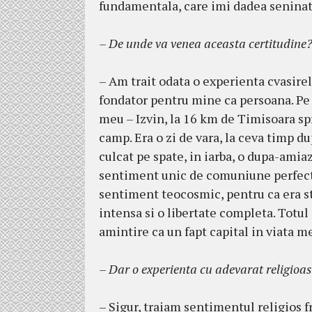
fundamentala, care imi dadea senina
– De unde va venea aceasta certitudine
– Am trait odata o experienta cvasireli
fondator pentru mine ca persoana. Pe la
meu – Izvin, la 16 km de Timisoara s
camp. Era o zi de vara, la ceva timp du
culcat pe spate, in iarba, o dupa-ami
sentiment unic de comuniune perfecta 
sentiment teocosmic, pentru ca era st
intensa si o libertate completa. Totu
amintire ca un fapt capital in viata m
– Dar o experienta cu adevarat religioasa
– Sigur, traiam sentimentul religios fr