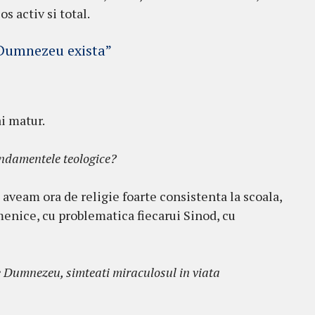
s activ si total.
 Dumnezeu exista”
i matur.
undamentele teologice?
aveam ora de religie foarte consistenta la scoala,
menice, cu problematica fiecarui Sinod, cu
e Dumnezeu, simteati miraculosul in viata