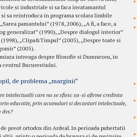
ricole si industriale si sa faca invatamantul
si sa reintroduca in programa scolara limbile
 „Sarea pamantului” (1978, 2006), „A fi, a face, a
g generalizat” (1990), „Despre dialogul interior”
i” (1998), „Clipa&Timpul” (2005), „Despre toate si
gomir” (2005).
miaza intreaga despre filosofie si Dumnezeu, in
n centrul Bucurestiului.
opil, de problema „marginii”
 intelectualii care nu se sfiesc sa-si afirme credinta
rin educatie, prin acumulari si decantari intelectuale,
a dvs?
 de preot ortodox din Ardeal. In perioada pubertatii
i altii, printr-o perioada de bravura si de revizuire