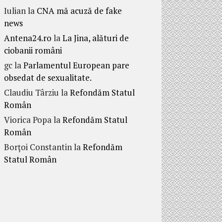
Iulian
la
CNA mă acuză de fake
news
Antena24.ro
la
La Jina, alături de
ciobanii români
gc
la
Parlamentul European pare
obsedat de sexualitate.
Claudiu Târziu
la
Refondăm Statul
Român
Viorica Popa
la
Refondăm Statul
Român
Borțoi Constantin
la
Refondăm
Statul Român