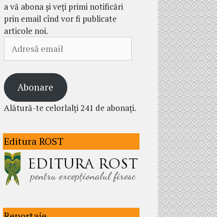
a vă abona și veți primi notificări
prin email cînd vor fi publicate
articole noi.
Adresă
email
Abonare
Alătură-te celorlalți 241 de abonați.
Editura ROST
Reportaje