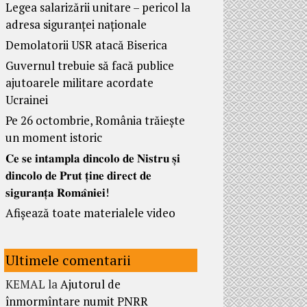
Legea salarizării unitare – pericol la
adresa siguranței naționale
Demolatorii USR atacă Biserica
Guvernul trebuie să facă publice
ajutoarele militare acordate
Ucrainei
Pe 26 octombrie, România trăiește
un moment istoric
𝐂𝐞 𝐬𝐞 𝐢𝐧𝐭𝐚𝐦𝐩𝐥𝐚 𝐝𝐢𝐧𝐜𝐨𝐥𝐨 𝐝𝐞 𝐍𝐢𝐬𝐭𝐫𝐮 𝐬̦𝐢
𝐝𝐢𝐧𝐜𝐨𝐥𝐨 𝐝𝐞 𝐏𝐫𝐮𝐭 𝐭̦𝐢𝐧𝐞 𝐝𝐢𝐫𝐞𝐜𝐭 𝐝𝐞
𝐬𝐢𝐠𝐮𝐫𝐚𝐧𝐭̦𝐚 𝐑𝐨𝐦𝐚̂𝐧𝐢𝐞𝐢!
Afișează toate materialele video
Ultimele comentarii
KEMAL
la
Ajutorul de
înmormîntare numit PNRR