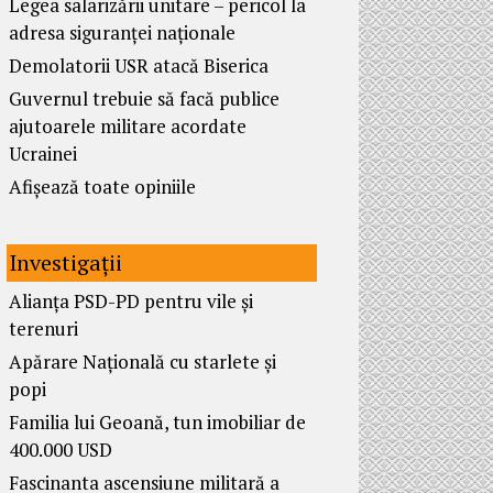
Legea salarizării unitare – pericol la
adresa siguranței naționale
Demolatorii USR atacă Biserica
Guvernul trebuie să facă publice
ajutoarele militare acordate
Ucrainei
Afișează toate opiniile
Investigații
Alianța PSD-PD pentru vile și
terenuri
Apărare Națională cu starlete și
popi
Familia lui Geoană, tun imobiliar de
400.000 USD
Fascinanta ascensiune militară a