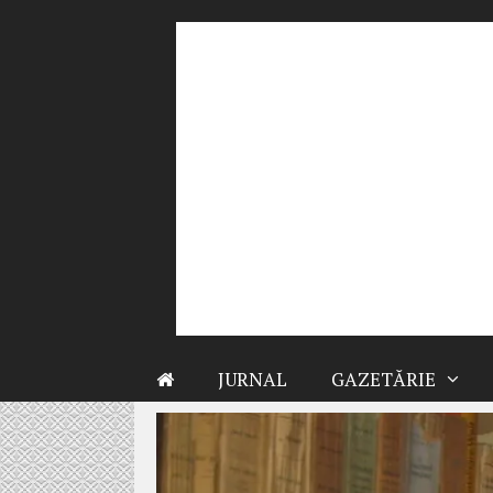
Sari
la
conținut
JURNAL
GAZETĂRIE