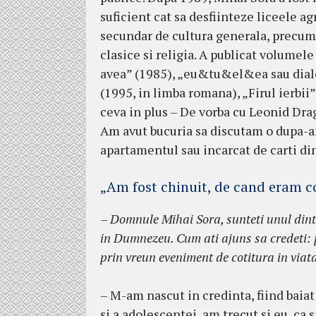
suficient cat sa desfiinteze liceele ag
secundar de cultura generala, precum 
clasice si religia. A publicat volumele
avea” (1985), „eu&tu&el&ea sau dialo
(1995, in limba romana), „Firul ierbi
ceva in plus – De vorba cu Leonid Dra
Am avut bucuria sa discutam o dupa-a
apartamentul sau incarcat de carti di
„Am fost chinuit, de cand eram c
– Domnule Mihai Sora, sunteti unul dintre
in Dumnezeu. Cum ati ajuns sa credeti: p
prin vreun eveniment de cotitura in viat
– M-am nascut in credinta, fiind baiat
si a adolescentei, am trecut si eu, ca s