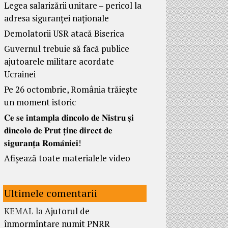
Legea salarizării unitare – pericol la
adresa siguranței naționale
Demolatorii USR atacă Biserica
Guvernul trebuie să facă publice
ajutoarele militare acordate
Ucrainei
Pe 26 octombrie, România trăiește
un moment istoric
𝐂𝐞 𝐬𝐞 𝐢𝐧𝐭𝐚𝐦𝐩𝐥𝐚 𝐝𝐢𝐧𝐜𝐨𝐥𝐨 𝐝𝐞 𝐍𝐢𝐬𝐭𝐫𝐮 𝐬̦𝐢
𝐝𝐢𝐧𝐜𝐨𝐥𝐨 𝐝𝐞 𝐏𝐫𝐮𝐭 𝐭̦𝐢𝐧𝐞 𝐝𝐢𝐫𝐞𝐜𝐭 𝐝𝐞
𝐬𝐢𝐠𝐮𝐫𝐚𝐧𝐭̦𝐚 𝐑𝐨𝐦𝐚̂𝐧𝐢𝐞𝐢!
Afișează toate materialele video
Ultimele comentarii
KEMAL
la
Ajutorul de
înmormîntare numit PNRR