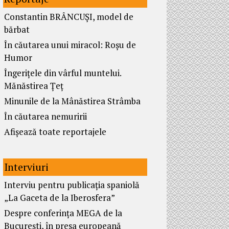
Constantin BRÂNCUȘI, model de
bărbat
În căutarea unui miracol: Roșu de
Humor
Îngerițele din vârful muntelui.
Mănăstirea Țeț
Minunile de la Mânăstirea Strâmba
În căutarea nemuririi
Afișează toate reportajele
Interviuri
Interviu pentru publicația spaniolă
„La Gaceta de la Iberosfera”
Despre conferința MEGA de la
București, în presa europeană