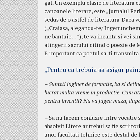
gat. Un exemplu clasic de literatura cu
canoanele literare, este „Jurnalul Feric
sedus de o astfel de literatura. Daca 
(„Craiasa, alegandu-te/ Ingenunchem,
ne bantuie…”), te va incanta si vei si
atingerii sacrului citind o poezie de M
E important ca poetul sa-ti transmita f
„Pentru ca trebuia sa asigur pain
– Sunteti inginer de formatie, ba si detin
lucrat multa vreme in productie. Cum at
pentru inventii? Nu va fugea muza, dupa 
– Sa nu facem confuzie intre vocatie si
absolvit Litere ar trebui sa fie scriitori
unor facultati tehnice este destul de 