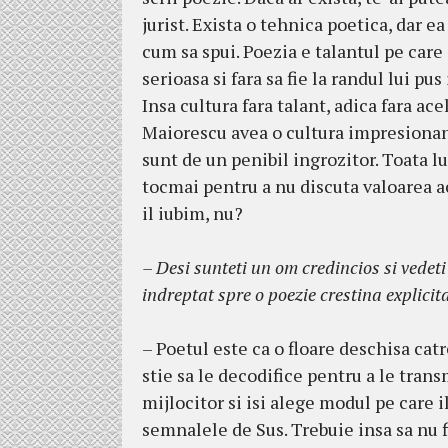
jurist. Exista o tehnica poetica, dar ea
cum sa spui. Poezia e talantul pe care i
serioasa si fara sa fie la randul lui pu
Insa cultura fara talant, adica fara ac
Maiorescu avea o cultura impresionant
sunt de un penibil ingrozitor. Toata l
tocmai pentru a nu discuta valoarea ace
il iubim, nu?
– Desi sunteti un om credincios si vedeti
indreptat spre o poezie crestina explicit
– Poetul este ca o floare deschisa ca
stie sa le decodifice pentru a le tran
mijlocitor si isi alege modul pe care i
semnalele de Sus. Trebuie insa sa nu 