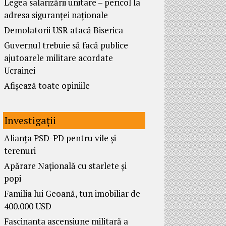
Legea salarizării unitare – pericol la
adresa siguranței naționale
Demolatorii USR atacă Biserica
Guvernul trebuie să facă publice
ajutoarele militare acordate
Ucrainei
Afișează toate opiniile
Investigații
Alianța PSD-PD pentru vile și
terenuri
Apărare Națională cu starlete și
popi
Familia lui Geoană, tun imobiliar de
400.000 USD
Fascinanta ascensiune militară a