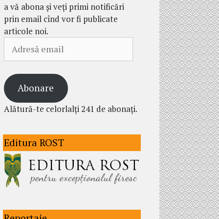
a vă abona și veți primi notificări
prin email cînd vor fi publicate
articole noi.
Adresă
email
Abonare
Alătură-te celorlalți 241 de abonați.
Editura ROST
Reportaje