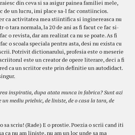
traiesc din ceva si sa asigur painea familiei mele,
 de un lucru, imi place sa-l fac constiincios.
er ca activitatea mea stiintifica si inginereasca nu
r-o tara normala, la 20 de ani as fi facut ce fac si-
c o revista, dar am realizat ca nu se poate. As fi
 fac o scoala speciala pentru asta, desi nu exista cu
scrii. Potrivit dictionarului, profesia este o meserie
 scriitorul este un creator de opere literare, deci a fi
Cred ca un scriitor este prin definitie un autodidact.
singur.
erea inspiratia, dupa atata munca in fabrica? Sunt azi
 un mediu prielnic, de liniste, de o casa la tara, de
o sa scriu! (Rade) E o prostie. Poezia o scrii cand iti
 asa ca nu am liniste, nu am un loc unde sa ma