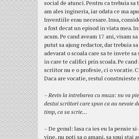
social de atunci. Pentru ca trebuia sa 
am ales ingineria, iar odata ce ma apuc
Inventiile erau necesare. Insa, consid
a fost decat un episod in viata mea. Int
acum. Pe cand aveam 17 ani, visam sa fa
putut sa ajung redactor, dar trebuia sa
adevarat o scoala care sa te invete sa 
in care te califici prin scoala. Pe cand
scriitor nu e o profesie, ci o vocatie. 
Daca are vocatie, restul construieste 
– Revin la intrebarea cu muza: nu va pi
destui scriitori care spun ca au nevoie de
timp, ca sa scrie…
– De genul: lasa ca ies eu la pensie si-
vine, nu poti sa o amani, sa spui stai