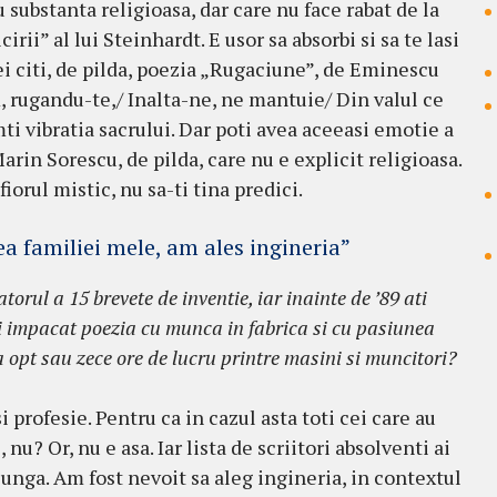
 substanta religioasa, dar care nu face rabat de la
irii” al lui Steinhardt. E usor sa absorbi si sa te lasi
vei citi, de pilda, poezia „Rugaciune”, de Eminescu
 rugandu-te,/ Inalta-ne, ne mantuie/ Din valul ce
mti vibratia sacrului. Dar poti avea aceeasi emotie a
arin Sorescu, de pilda, care nu e explicit religioasa.
iorul mistic, nu sa-ti tina predici.
ea familiei mele, am ales ingineria”
atorul a 15 brevete de inventie, iar inainte de ’89 ati
i impacat poezia cu munca in fabrica si cu pasiunea
opt sau zece ore de lucru printre masini si muncitori?
 profesie. Pentru ca in cazul asta toti cei care au
, nu? Or, nu e asa. Iar lista de scriitori absolventi ai
lunga. Am fost nevoit sa aleg ingineria, in contextul