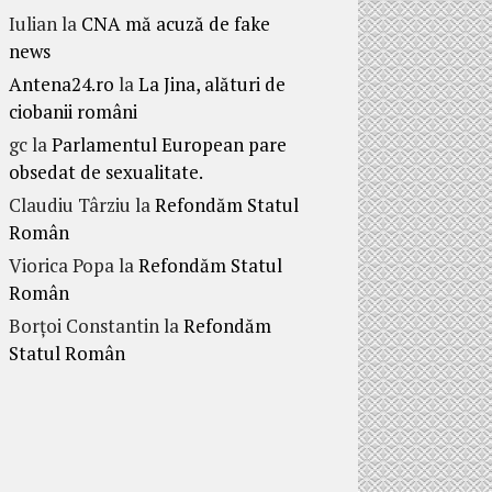
Iulian
la
CNA mă acuză de fake
news
Antena24.ro
la
La Jina, alături de
ciobanii români
gc
la
Parlamentul European pare
obsedat de sexualitate.
Claudiu Târziu
la
Refondăm Statul
Român
Viorica Popa
la
Refondăm Statul
Român
Borțoi Constantin
la
Refondăm
Statul Român