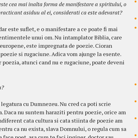
ste cea mai inalta forma de manifestare a spiritului, o
 practicant asiduu al ei, considerati ca este adevarat?
ar este suflet, e o manifestare a ce poate fi mai
 sentimentele unui om. Nu intamplator Biblia, care
ne europene, este impregnata de poezie. Cioran
poezie si rugaciune. Adica vom ajunge la esente.
ar poezia, atunci cand nu e rugaciune, poate deveni
u?
 legatura cu Dumnezeu. Nu cred ca poti scrie
a. Daca nu suntem haraziti pentru poezie, orice am
ndiferent cata cultura si cata stiinta de poezie am
entru ca nu exista, slava Domnului, o regula cum sa
ea face poet, asa cum te faci inginer, doctor sau