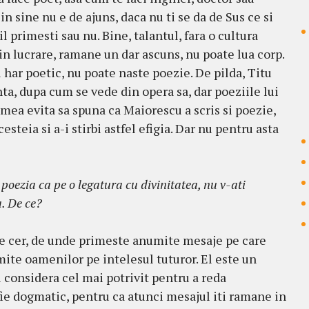
 in sine nu e de ajuns, daca nu ti se da de Sus ce si
l primesti sau nu. Bine, talantul, fara o cultura
s in lucrare, ramane un dar ascuns, nu poate lua corp.
el har poetic, nu poate naste poezie. De pilda, Titu
a, dupa cum se vede din opera sa, dar poeziile lui
umea evita sa spuna ca Maiorescu a scris si poezie,
steia si a-i stirbi astfel efigia. Dar nu pentru asta
 poezia ca pe o legatura cu divinitatea, nu v-ati
a. De ce?
tre cer, de unde primeste anumite mesaje pe care
smite oamenilor pe intelesul tuturor. El este un
l considera cel mai potrivit pentru a reda
fie dogmatic, pentru ca atunci mesajul iti ramane in