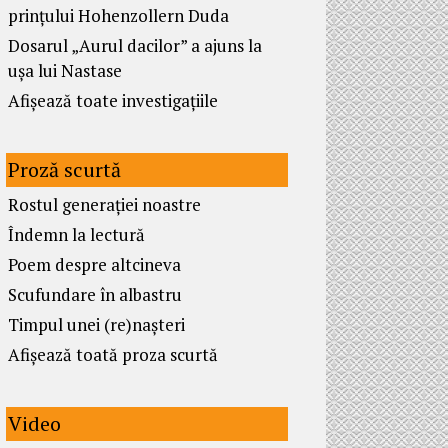
prințului Hohenzollern Duda
Dosarul „Aurul dacilor” a ajuns la
ușa lui Nastase
Afișează toate investigațiile
Proză scurtă
Rostul generației noastre
Îndemn la lectură
Poem despre altcineva
Scufundare în albastru
Timpul unei (re)nașteri
Afișează toată proza scurtă
Video