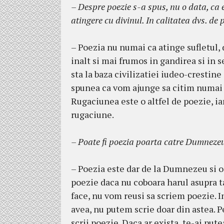
– Despre poezie s-a spus, nu o data, ca e
atingere cu divinul. In calitatea dvs. de
– Poezia nu numai ca atinge sufletul, d
inalt si mai frumos in gandirea si in
sta la baza civilizatiei iudeo-cresti
spunea ca vom ajunge sa citim numai 
Rugaciunea este o altfel de poezie, i
rugaciune.
– Poate fi poezia poarta catre Dumneze
– Poezia este dar de la Dumnezeu si o
poezie daca nu coboara harul asupra t
face, nu vom reusi sa scriem poezie. I
avea, nu putem scrie doar din astea. P
scrii poezie. Daca ar exista, te-ai put