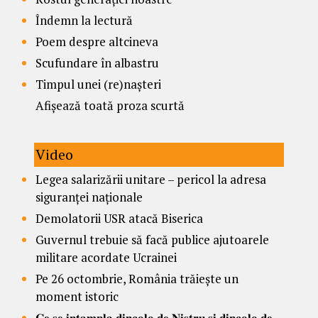
Îndemn la lectură
Poem despre altcineva
Scufundare în albastru
Timpul unei (re)nașteri
Afișează toată proza scurtă
Video
Legea salarizării unitare – pericol la adresa
siguranței naționale
Demolatorii USR atacă Biserica
Guvernul trebuie să facă publice ajutoarele
militare acordate Ucrainei
Pe 26 octombrie, România trăiește un
moment istoric
𝐂𝐞 𝐬𝐞 𝐢𝐧𝐭𝐚𝐦𝐩𝐥𝐚 𝐝𝐢𝐧𝐜𝐨𝐥𝐨 𝐝𝐞 𝐍𝐢𝐬𝐭𝐫𝐮 𝐬̦𝐢 𝐝𝐢𝐧𝐜𝐨𝐥𝐨 𝐝𝐞