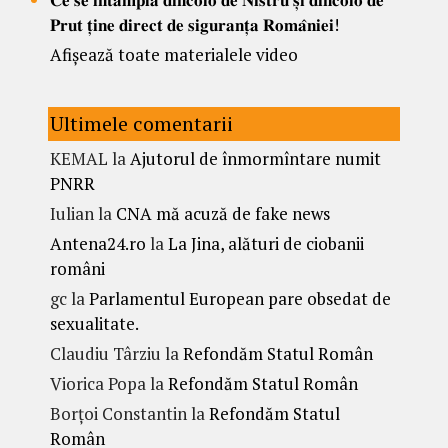
𝐏𝐫𝐮𝐭 𝐭̦𝐢𝐧𝐞 𝐝𝐢𝐫𝐞𝐜𝐭 𝐝𝐞 𝐬𝐢𝐠𝐮𝐫𝐚𝐧𝐭̦𝐚 𝐑𝐨𝐦𝐚̂𝐧𝐢𝐞𝐢!
Afișează toate materialele video
Ultimele comentarii
KEMAL
la
Ajutorul de înmormîntare numit
PNRR
Iulian
la
CNA mă acuză de fake news
Antena24.ro
la
La Jina, alături de ciobanii
români
gc
la
Parlamentul European pare obsedat de
sexualitate.
Claudiu Târziu
la
Refondăm Statul Român
Viorica Popa
la
Refondăm Statul Român
Borțoi Constantin
la
Refondăm Statul
Român