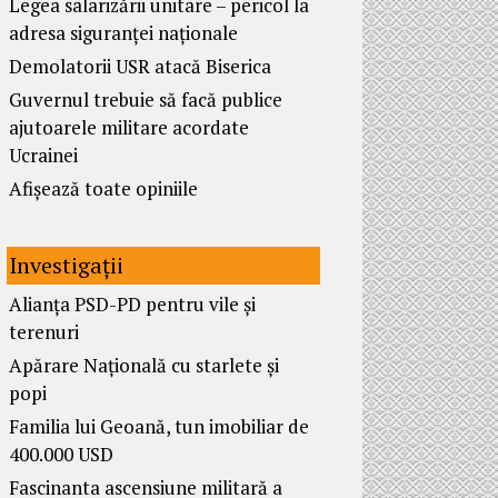
Legea salarizării unitare – pericol la
adresa siguranței naționale
Demolatorii USR atacă Biserica
Guvernul trebuie să facă publice
ajutoarele militare acordate
Ucrainei
Afișează toate opiniile
Investigații
Alianța PSD-PD pentru vile și
terenuri
Apărare Națională cu starlete și
popi
Familia lui Geoană, tun imobiliar de
400.000 USD
Fascinanta ascensiune militară a