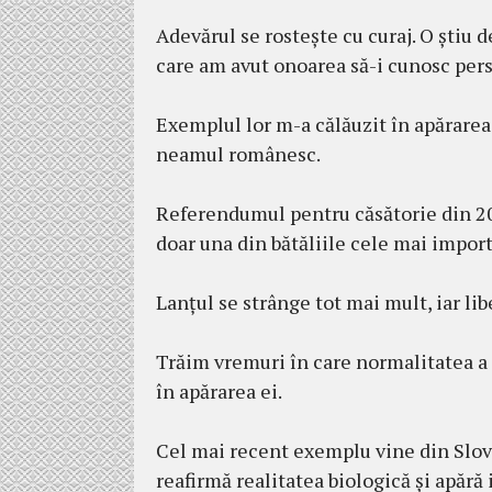
Adevărul se rostește cu curaj. O știu d
care am avut onoarea să-i cunosc pers
Exemplul lor m-a călăuzit în apărarea
neamul românesc.
Referendumul pentru căsătorie din 201
doar una din bătăliile cele mai import
Lanțul se strânge tot mai mult, iar l
Trăim vremuri în care normalitatea a d
în apărarea ei.
Cel mai recent exemplu vine din Slov
reafirmă realitatea biologică și apără 