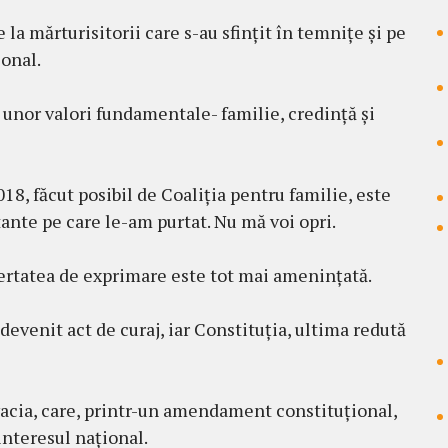
e la mărturisitorii care s-au sfințit în temnițe și pe
onal.
 unor valori fundamentale- familie, credință și
8, făcut posibil de Coaliția pentru familie, este
ante pe care le-am purtat. Nu mă voi opri.
ibertatea de exprimare este tot mai amenințată.
evenit act de curaj, iar Constituția, ultima redută
acia, care, printr-un amendament constituțional,
interesul național.