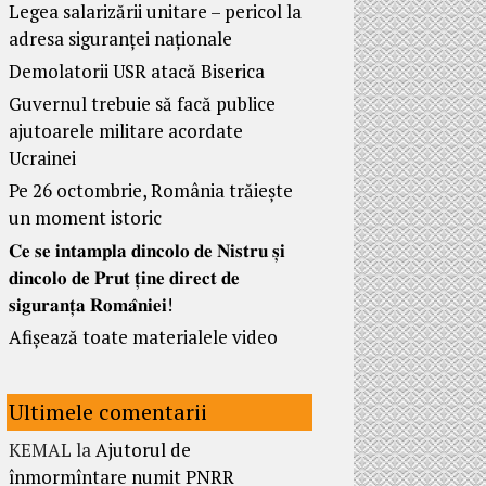
Legea salarizării unitare – pericol la
adresa siguranței naționale
Demolatorii USR atacă Biserica
Guvernul trebuie să facă publice
ajutoarele militare acordate
Ucrainei
Pe 26 octombrie, România trăiește
un moment istoric
𝐂𝐞 𝐬𝐞 𝐢𝐧𝐭𝐚𝐦𝐩𝐥𝐚 𝐝𝐢𝐧𝐜𝐨𝐥𝐨 𝐝𝐞 𝐍𝐢𝐬𝐭𝐫𝐮 𝐬̦𝐢
𝐝𝐢𝐧𝐜𝐨𝐥𝐨 𝐝𝐞 𝐏𝐫𝐮𝐭 𝐭̦𝐢𝐧𝐞 𝐝𝐢𝐫𝐞𝐜𝐭 𝐝𝐞
𝐬𝐢𝐠𝐮𝐫𝐚𝐧𝐭̦𝐚 𝐑𝐨𝐦𝐚̂𝐧𝐢𝐞𝐢!
Afișează toate materialele video
Ultimele comentarii
KEMAL
la
Ajutorul de
înmormîntare numit PNRR