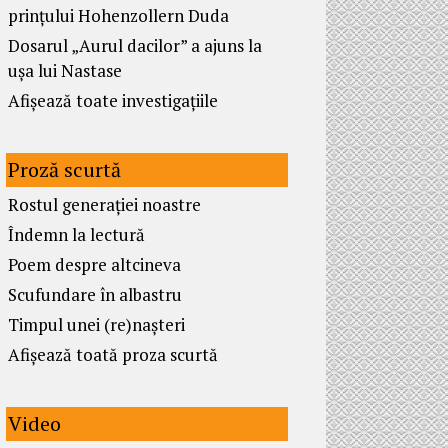
prințului Hohenzollern Duda
Dosarul „Aurul dacilor” a ajuns la
ușa lui Nastase
Afișează toate investigațiile
Proză scurtă
Rostul generației noastre
Îndemn la lectură
Poem despre altcineva
Scufundare în albastru
Timpul unei (re)nașteri
Afișează toată proza scurtă
Video