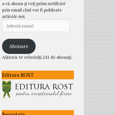
a vă abona și veți primi notificări
prin email cînd vor fi publicate
articole noi.
Adresă
email
Abonare
Alătură-te celorlalți 241 de abonați.
Editura ROST
Reportaje