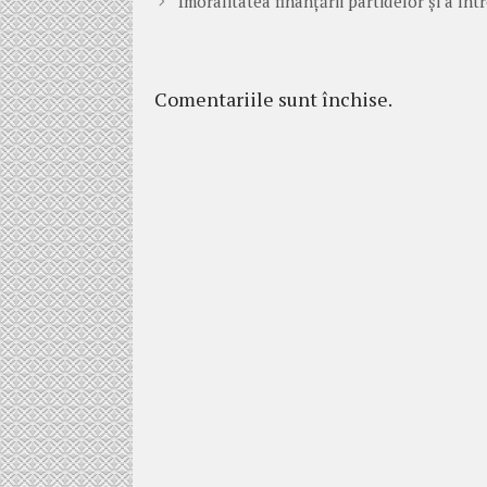
Imoralitatea finanțării partidelor și a î
Comentariile sunt închise.