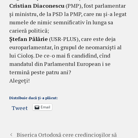
Cristian Diaconescu
(PMP), fost parlamentar
și ministru, de la PSD la PMP, care nu și-a legat
numele de nimic semnificativ în lunga sa
carieră politică;
Ștefan Pălărie
(USR-PLUS), care este deja
europarlamentar, în grupul de neomarxiști al
lui Cioloș. De ce-o mai fi candidînd, cînd
mandatul din Parlamentul European i se
termină peste patru ani?
Alegeți!
Distribuie dacă ți-a plăcut:
Tweet
Email
Biserica Ortodoxă cere credincioșilor să