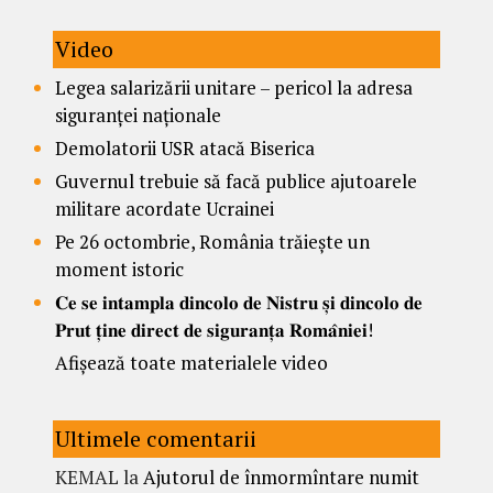
Video
Legea salarizării unitare – pericol la adresa
siguranței naționale
Demolatorii USR atacă Biserica
Guvernul trebuie să facă publice ajutoarele
militare acordate Ucrainei
Pe 26 octombrie, România trăiește un
moment istoric
𝐂𝐞 𝐬𝐞 𝐢𝐧𝐭𝐚𝐦𝐩𝐥𝐚 𝐝𝐢𝐧𝐜𝐨𝐥𝐨 𝐝𝐞 𝐍𝐢𝐬𝐭𝐫𝐮 𝐬̦𝐢 𝐝𝐢𝐧𝐜𝐨𝐥𝐨 𝐝𝐞
𝐏𝐫𝐮𝐭 𝐭̦𝐢𝐧𝐞 𝐝𝐢𝐫𝐞𝐜𝐭 𝐝𝐞 𝐬𝐢𝐠𝐮𝐫𝐚𝐧𝐭̦𝐚 𝐑𝐨𝐦𝐚̂𝐧𝐢𝐞𝐢!
Afișează toate materialele video
Ultimele comentarii
KEMAL
la
Ajutorul de înmormîntare numit