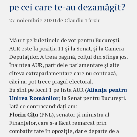
pe cei care te-au dezamăgit?
27 noiembrie 2020
de
Claudiu Târziu
Mă uit pe buletinele de vot pentru București.
AUR este la poziția 11 și la Senat, și la Camera
Deputaților. A treia pagină, colțul din stînga jos.
Înaintea AUR, partidele parlamentare și alte
cîteva extraparlamentare care nu contează,
căci nu pot trece pragul electoral.
Eu sînt pe locul 1 pe lista AUR (
Alianța pentru
Unirea Românilor
) la Senat pentru București.
Iată ce contracandidați am:
Florin Cîțu
(PNL), senator și ministru al
Finanțelor, care s-a făcut remarcat prin
combativitate în opoziție, dar e departe de a