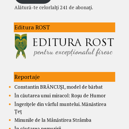
Alătură-te celorlalți 241 de abonați.
Editura ROST
Reportaje
Constantin BRÂNCUȘI, model de bărbat
În căutarea unui miracol: Roșu de Humor
Îngerițele din vârful muntelui. Mănăstirea
Țeț
Minunile de la Mânăstirea Strâmba
În căutarea nemuririi