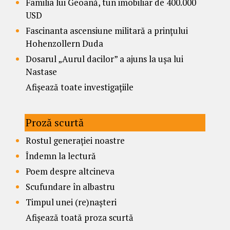
Familia lui Geoană, tun imobiliar de 400.000
USD
Fascinanta ascensiune militară a prințului
Hohenzollern Duda
Dosarul „Aurul dacilor” a ajuns la ușa lui
Nastase
Afișează toate investigațiile
Proză scurtă
Rostul generației noastre
Îndemn la lectură
Poem despre altcineva
Scufundare în albastru
Timpul unei (re)nașteri
Afișează toată proza scurtă