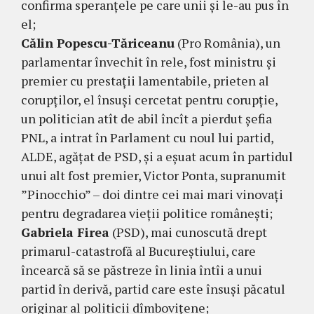
confirma speranțele pe care unii și le-au pus în
el;
Călin Popescu-Tăriceanu
(Pro România), un
parlamentar învechit în rele, fost ministru și
premier cu prestații lamentabile, prieten al
corupților, el însuși cercetat pentru corupție,
un politician atît de abil încît a pierdut șefia
PNL, a intrat în Parlament cu noul lui partid,
ALDE, agățat de PSD, și a eșuat acum în partidul
unui alt fost premier, Victor Ponta, supranumit
”Pinocchio” – doi dintre cei mai mari vinovați
pentru degradarea vieții politice românești;
Gabriela Firea
(PSD), mai cunoscută drept
primarul-catastrofă al Bucureștiului, care
încearcă să se păstreze în linia întîi a unui
partid în derivă, partid care este însuși păcatul
originar al politicii dîmbovițene;