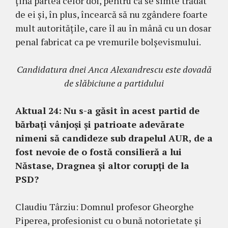
țină partea celor doi, pentru că se simte trădat
de ei și, în plus, încearcă să nu zgândere foarte
mult autoritățile, care îl au în mână cu un dosar
penal fabricat ca pe vremurile bolșevismului.
Candidatura dnei Anca Alexandrescu este dovadă
de slăbiciune a partidului
Aktual 24:
Nu s-a găsit în acest partid de
bărbați vânjoși și patrioate adevărate
nimeni să candideze sub drapelul AUR, de a
fost nevoie de o fostă consilieră a lui
Năstase, Dragnea și altor corupți de la
PSD?
Claudiu Târziu: Domnul profesor Gheorghe
Piperea, profesionist cu o bună notorietate și