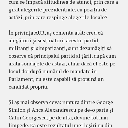
cum se împacă atitudinea de atunci, prin care a
girat alegerile prezidențiale, cu poziția de
astăzi, prin care respinge alegerile locale?
În privința AUR, aș comenta atât: cred că
alegătorii și susținătorii acestui partid,
militanți și simpatizanți, sunt dezamăgiți să
observe că principalul partid al țării, după cum
arată sondajele de astăzi, chiar dacă el este pe
locul doi după numărul de mandate în
Parlament, nu este capabil să propună un
candidat propriu.
Și aș mai observa ceva: ruptura dintre George
Simion și Anca Alexandrescu pe de-o parte și
Călin Georgescu, pe de alta, devine tot mai
limpede. Ea este rezultatul unei ieșiri nu din