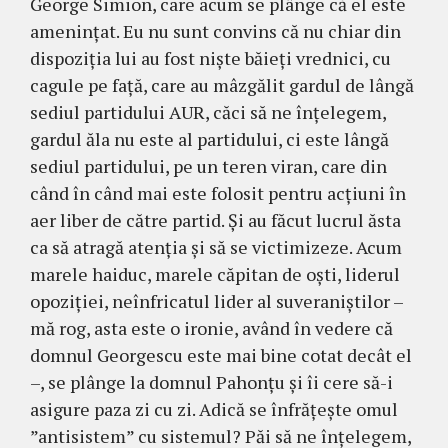
George Simion, care acum se plânge că el este
amenințat. Eu nu sunt convins că nu chiar din
dispoziția lui au fost niște băieți vrednici, cu
cagule pe față, care au mâzgălit gardul de lângă
sediul partidului AUR, căci să ne înțelegem,
gardul ăla nu este al partidului, ci este lângă
sediul partidului, pe un teren viran, care din
când în când mai este folosit pentru acțiuni în
aer liber de către partid. Și au făcut lucrul ăsta
ca să atragă atenția și să se victimizeze. Acum
marele haiduc, marele căpitan de oști, liderul
opoziției, neînfricatul lider al suveraniștilor –
mă rog, asta este o ironie, având în vedere că
domnul Georgescu este mai bine cotat decât el
–, se plânge la domnul Pahonțu și îi cere să-i
asigure paza zi cu zi. Adică se înfrățește omul
”antisistem” cu sistemul? Păi să ne înțelegem,