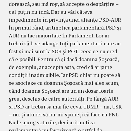
dorească, sau mă rog, să accepte o despărțire –
cel puțin nu încă. Dar eu văd câteva
impedimente în privința unei alianțe PSD-AUR.
În primul rând, aritmetica parlamentară. PSD și
AUR nu fac majoritate în Parlament. Lor ar
trebui să li se adauge toți parlamentarii care au
fost și mai sunt la SOS și POT, ceea ce nu cred
că e posibil. Pentru că și dacă doamna Șoșoacă,
de exemplu, ar accepta asta, cred că ar pune
condiții inadmisibile. Iar PSD chiar nu poate să
se asocieze cu doamna Șoșoacă mai ales acum,
când doamna Șoșoacă are un un dosar foarte
greu, deschis de către autorități. Pe lângă AUR
și PSD ar trebui să mai fie ceva. UDMR – nu, USR
– nu, și atunci să nu-mi spuneți că face cu PNL.
Nu le ajung voturile, deci aritmetica
parlamentară nu favorizează o astfel de