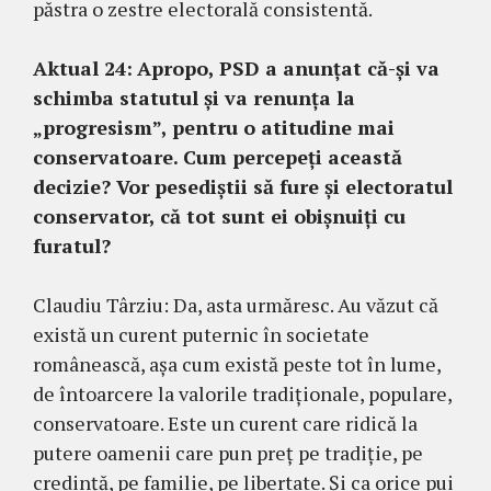
păstra o zestre electorală consistentă.
Aktual 24:
Apropo, PSD a anunțat că-și va
schimba statutul și va renunța la
„progresism”, pentru o atitudine mai
conservatoare. Cum percepeți această
decizie? Vor pesediștii să fure și electoratul
conservator, că tot sunt ei obișnuiți cu
furatul?
Claudiu Târziu: Da, asta urmăresc. Au văzut că
există un curent puternic în societate
românească, așa cum există peste tot în lume,
de întoarcere la valorile tradiționale, populare,
conservatoare. Este un curent care ridică la
putere oamenii care pun preț pe tradiție, pe
credință, pe familie, pe libertate. Și ca orice pui