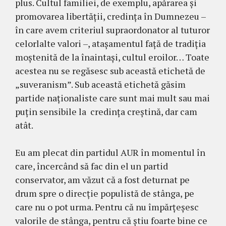
plus. Cultul familiei, de exemplu, apărarea și
promovarea libertății, credința în Dumnezeu –
în care avem criteriul supraordonator al tuturor
celorlalte valori –, atașamentul față de tradiția
moștenită de la înaintași, cultul eroilor… Toate
acestea nu se regăsesc sub această etichetă de
„suveranism”. Sub această etichetă găsim
partide naționaliste care sunt mai mult sau mai
puțin sensibile la credința creștină, dar cam
atât.
Eu am plecat din partidul AUR în momentul în
care, încercând să fac din el un partid
conservator, am văzut că a fost deturnat pe
drum spre o direcție populistă de stânga, pe
care nu o pot urma. Pentru că nu împărțeșesc
valorile de stânga, pentru că știu foarte bine ce