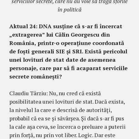
serviciilor secrete, care nu au voie să tragă sforile
în politică
Aktual 24:
DNA susține că s-ar fi încercat
„extragerea” lui Călin Georgescu din
România, printr-o operațiune coordonată
de foști generali SIE și SRI. Există pericolul
unei lovituri de stat date de asemenea
personaje, care par să fi acaparat serviciile
secrete românești?
Claudiu Târziu: Nu, nu cred că există
posibilitatea unei lovituri de stat. Dacă exista,
la nivelul la care e descrisă de autorități,
probabil că ea se și săvârșea. Și dacă s-ar fi pus
la cale așa ceva, se încerca o preluare a puterii
prin forță, nu prin vot liber. Logic. Dar este