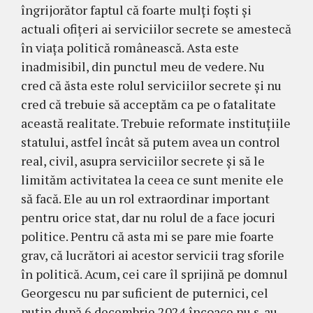
îngrijorător faptul că foarte mulți foști și
actuali ofițeri ai serviciilor secrete se amestecă
în viața politică românească. Asta este
inadmisibil, din punctul meu de vedere. Nu
cred că ăsta este rolul serviciilor secrete și nu
cred că trebuie să acceptăm ca pe o fatalitate
această realitate. Trebuie reformate instituțiile
statului, astfel încât să putem avea un control
real, civil, asupra serviciilor secrete și să le
limităm activitatea la ceea ce sunt menite ele
să facă. Ele au un rol extraordinar important
pentru orice stat, dar nu rolul de a face jocuri
politice. Pentru că asta mi se pare mie foarte
grav, că lucrători ai acestor servicii trag sforile
în politică. Acum, cei care îl sprijină pe domnul
Georgescu nu par suficient de puternici, cel
puțin după 6 decembrie 2024 încoace nu s-au