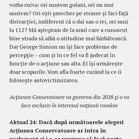
vorba cuiva: ori suntem golani, ori nu mai
suntem? Ori ești șmecher pe strasse și faci față
distracției, indiferent că o dai sau o iei, ori suni
la 112? Mă așteptam de la unul care a cunoscut
bine strada să aibă o atitudine mai bărbătească.
Dar George Simion nu își face probleme de
percepție – cum și în ce fel va fi judecat în
funcție de o acțiune sau alta. El își urmărește
doar scopurile. Vom afla foarte curând la ce îi
folosește autovictimizarea.
Acțiunea Consevatoare va guverna din 2028 și o va
face exclusiv în interesul națiunii române
Aktual 24:
Dacă după următoarele alegeri
Acțiunea Conservatoare ar intra în
parlament și i s-ar propune să facă parte