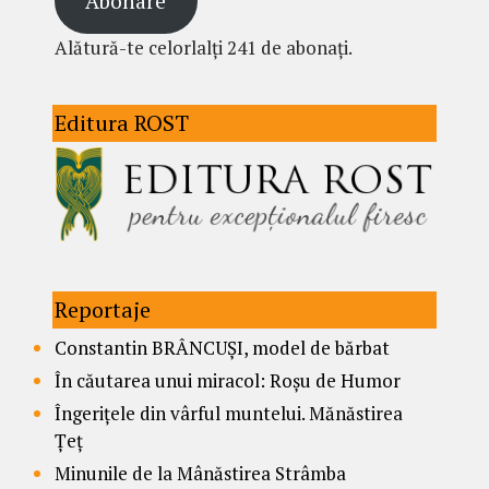
Abonare
Alătură-te celorlalți 241 de abonați.
Editura ROST
Reportaje
Constantin BRÂNCUȘI, model de bărbat
În căutarea unui miracol: Roșu de Humor
Îngerițele din vârful muntelui. Mănăstirea
Țeț
Minunile de la Mânăstirea Strâmba