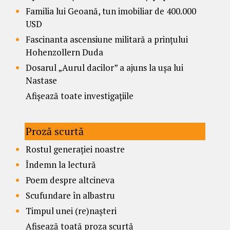
Familia lui Geoană, tun imobiliar de 400.000
USD
Fascinanta ascensiune militară a prințului
Hohenzollern Duda
Dosarul „Aurul dacilor” a ajuns la ușa lui
Nastase
Afișează toate investigațiile
Proză scurtă
Rostul generației noastre
Îndemn la lectură
Poem despre altcineva
Scufundare în albastru
Timpul unei (re)nașteri
Afișează toată proza scurtă