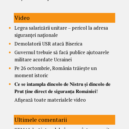
Video
Legea salarizării unitare – pericol la adresa
siguranței naționale
Demolatorii USR atacă Biserica
Guvernul trebuie să facă publice ajutoarele
militare acordate Ucrainei
Pe 26 octombrie, România trăiește un
moment istoric
𝐂𝐞 𝐬𝐞 𝐢𝐧𝐭𝐚𝐦𝐩𝐥𝐚 𝐝𝐢𝐧𝐜𝐨𝐥𝐨 𝐝𝐞 𝐍𝐢𝐬𝐭𝐫𝐮 𝐬̦𝐢 𝐝𝐢𝐧𝐜𝐨𝐥𝐨 𝐝𝐞
𝐏𝐫𝐮𝐭 𝐭̦𝐢𝐧𝐞 𝐝𝐢𝐫𝐞𝐜𝐭 𝐝𝐞 𝐬𝐢𝐠𝐮𝐫𝐚𝐧𝐭̦𝐚 𝐑𝐨𝐦𝐚̂𝐧𝐢𝐞𝐢!
Afișează toate materialele video
Ultimele comentarii