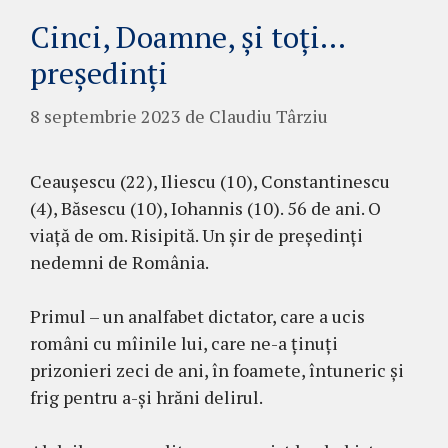
Cinci, Doamne, și toți…
președinți
8 septembrie 2023
de
Claudiu Târziu
Ceaușescu (22), Iliescu (10), Constantinescu
(4), Băsescu (10), Iohannis (10). 56 de ani. O
viață de om. Risipită. Un șir de președinți
nedemni de România.
Primul – un analfabet dictator, care a ucis
români cu mîinile lui, care ne-a ținuți
prizonieri zeci de ani, în foamete, întuneric și
frig pentru a-și hrăni delirul.