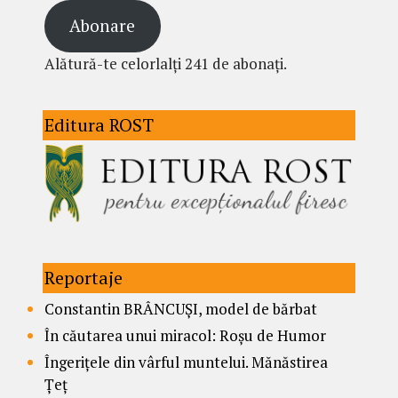
Abonare
Alătură-te celorlalți 241 de abonați.
Editura ROST
Reportaje
Constantin BRÂNCUȘI, model de bărbat
În căutarea unui miracol: Roșu de Humor
Îngerițele din vârful muntelui. Mănăstirea
Țeț