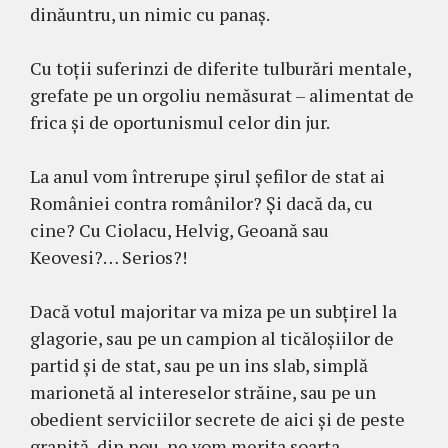
dinăuntru, un nimic cu panaș.
Cu toții suferinzi de diferite tulburări mentale,
grefate pe un orgoliu nemăsurat – alimentat de
frica și de oportunismul celor din jur.
La anul vom întrerupe șirul șefilor de stat ai
României contra românilor? Și dacă da, cu
cine? Cu Ciolacu, Helvig, Geoană sau
Keovesi?… Serios?!
Dacă votul majoritar va miza pe un subțirel la
glagorie, sau pe un campion al ticăloșiilor de
partid și de stat, sau pe un ins slab, simplă
marionetă al intereselor străine, sau pe un
obedient serviciilor secrete de aici și de peste
graniță, din nou, ne vom merita soarta.