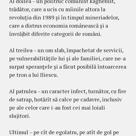
Al doilea – un politruc comunist kaghebist,
trădător, care a ucis cu mîinile altora la
revoluția din 1989 și în timpul mineriadelor,
care a distrus economia românească și a
învrăjbit diferite categorii de români.
Al treilea – un om slab, împachetat de servicii,
pe vulnerabilitățile lui și ale familiei, care ne-a
surpat speranțele și a făcut posibilă întoarcerea
pe tron a lui Iliescu.
Al patrulea – un caracter infect, turnător, cu fire
de satrap, hotărît să calce pe cadavre, inclusiv
pe ale celor care i-au fost cei mai loiali
slujitori.
Ultimul – pe cît de egolatru, pe atît de gol pe