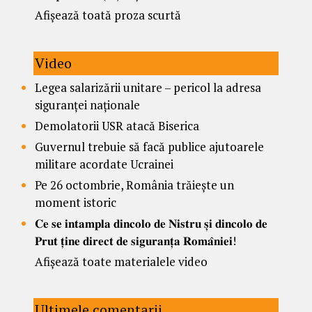
Afișează toată proza scurtă
Video
Legea salarizării unitare – pericol la adresa
siguranței naționale
Demolatorii USR atacă Biserica
Guvernul trebuie să facă publice ajutoarele
militare acordate Ucrainei
Pe 26 octombrie, România trăiește un
moment istoric
𝐂𝐞 𝐬𝐞 𝐢𝐧𝐭𝐚𝐦𝐩𝐥𝐚 𝐝𝐢𝐧𝐜𝐨𝐥𝐨 𝐝𝐞 𝐍𝐢𝐬𝐭𝐫𝐮 𝐬̦𝐢 𝐝𝐢𝐧𝐜𝐨𝐥𝐨 𝐝𝐞
𝐏𝐫𝐮𝐭 𝐭̦𝐢𝐧𝐞 𝐝𝐢𝐫𝐞𝐜𝐭 𝐝𝐞 𝐬𝐢𝐠𝐮𝐫𝐚𝐧𝐭̦𝐚 𝐑𝐨𝐦𝐚̂𝐧𝐢𝐞𝐢!
Afișează toate materialele video
Ultimele comentarii