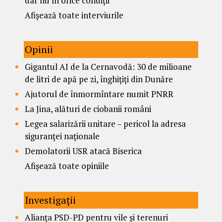
dar nu în orice condiții
Afișează toate interviurile
Opinii
Gigantul AI de la Cernavodă: 30 de milioane
de litri de apă pe zi, înghițiți din Dunăre
Ajutorul de înmormîntare numit PNRR
La Jina, alături de ciobanii români
Legea salarizării unitare – pericol la adresa
siguranței naționale
Demolatorii USR atacă Biserica
Afișează toate opiniile
Investigații
Alianța PSD-PD pentru vile și terenuri