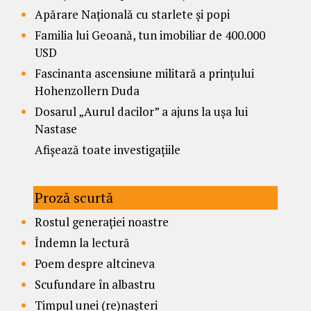
Apărare Națională cu starlete și popi
Familia lui Geoană, tun imobiliar de 400.000
USD
Fascinanta ascensiune militară a prințului
Hohenzollern Duda
Dosarul „Aurul dacilor” a ajuns la ușa lui
Nastase
Afișează toate investigațiile
Proză scurtă
Rostul generației noastre
Îndemn la lectură
Poem despre altcineva
Scufundare în albastru
Timpul unei (re)nașteri