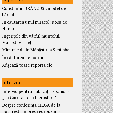
Constantin BRÂNCUȘI, model de
bărbat
În căutarea unui miracol: Roșu de
Humor
Îngerițele din vârful muntelui.
Mănăstirea Țeț
Minunile de la Mânăstirea Strâmba
În căutarea nemuririi
Afișează toate reportajele
Interviuri
Interviu pentru publicația spaniolă
„La Gaceta de la Iberosfera”
Despre conferința MEGA de la
București, în presa europeană