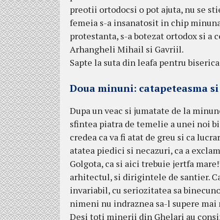
preotii ortodocsi o pot ajuta, nu se st
femeia s-a insanatosit in chip minunat
protestanta, s-a botezat ortodox si a c
Arhangheli Mihail si Gavriil.
Sapte la suta din leafa pentru biserica
Doua minuni: catapeteasma si
Dupa un veac si jumatate de la minun
sfintea piatra de temelie a unei noi bis
credea ca va fi atat de greu si ca lucr
atatea piedici si necazuri, ca a exclam
Golgota, ca si aici trebuie jertfa mare!
arhitectul, si dirigintele de santier. 
invariabil, cu seriozitatea sa binecu
nimeni nu indraznea sa-l supere mai 
Desi toti minerii din Ghelari au consi