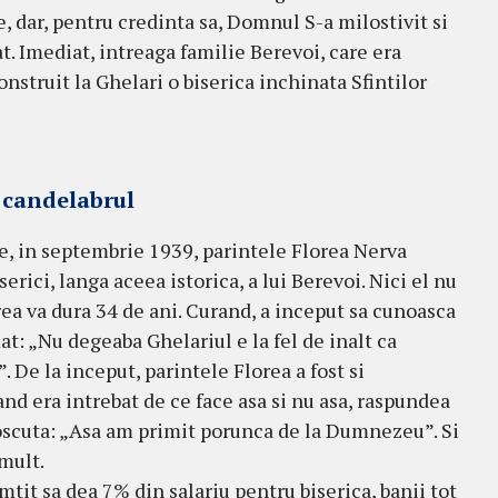
ie, dar, pentru credinta sa, Domnul S-a milostivit si
. Imediat, intreaga familie Berevoi, care era
onstruit la Ghelari o biserica inchinata Sfintilor
 candelabrul
e, in septembrie 1939, parintele Florea Nerva
erici, langa aceea istorica, a lui Berevoi. Nici el nu
area va dura 34 de ani. Curand, a inceput sa cunoasca
at: „Nu degeaba Ghelariul e la fel de inalt ca
”. De la inceput, parintele Florea a fost si
Cand era intrebat de ce face asa si nu asa, raspundea
noscuta: „Asa am primit porunca de la Dumnezeu”. Si
mult.
mtit sa dea 7% din salariu pentru biserica, banii tot