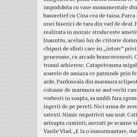
impodobita cu vase monumentale din p
basorelief cu Cina cea de taina. Parca a
unei biserici de tara din varf de deal. 
realizata in mozaic straluceste amet
Inauntru, acelasi lux de ctitorie dom
chipuri de sfinti care isi „intorc” pri
generoase, cu arcade brancovenesti. C
tronul arhieresc. Catapeteasma migalos 
soarele de amiaza ce patrunde prin fer
arde. Pardoseala din marmura sclipes
coloane de marmura se aud vechi cant
vorbesti in soapta, sa umbli fara zgomot
ingerii de pe pereti. Nici urma de aeru
satesti. Nimic nepotrivit sau urat. Cat
asteapta cuminti, asezati pe scaune s
Vasile Vlad. „E la o inmormantare, dar