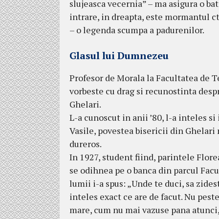
slujeasca vecernia” – ma asigura o bat
intrare, in dreapta, este mormantul ct
– o legenda scumpa a padurenilor.
Glasul lui Dumnezeu
Profesor de Morala la Facultatea de T
vorbeste cu drag si recunostinta despr
Ghelari.
L-a cunoscut in anii ’80, l-a inteles s
Vasile, povestea bisericii din Ghelari 
dureros.
In 1927, student fiind, parintele Flore
se odihnea pe o banca din parcul Facult
lumii i-a spus: „Unde te duci, sa zides
inteles exact ce are de facut. Nu peste
mare, cum nu mai vazuse pana atunci, 