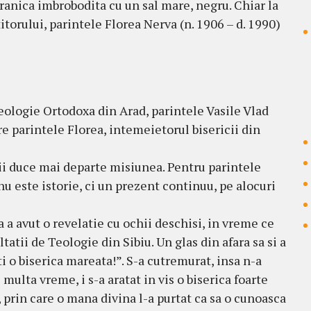
ranica imbrobodita cu un sal mare, negru. Chiar la
itorului, parintele Florea Nerva (n. 1906 – d. 1990)
eologie Ortodoxa din Arad, parintele Vasile Vlad
e parintele Florea, intemeietorul bisericii din
i ii duce mai departe misiunea. Pentru parintele
nu este istorie, ci un prezent continuu, pe alocuri
a a avut o revelatie cu ochii deschisi, in vreme ce
atii de Teologie din Sibiu. Un glas din afara sa si a
ti o biserica mareata!”. S-a cutremurat, insa n-a
 multa vreme, i s-a aratat in vis o biserica foarte
prin care o mana divina l-a purtat ca sa o cunoasca