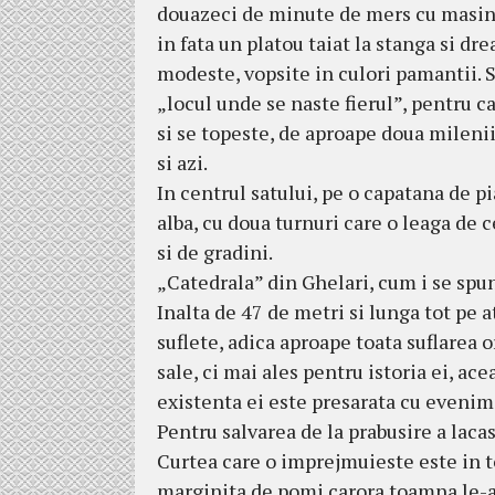
douazeci de minute de mers cu masina,
in fata un platou taiat la stanga si dre
modeste, vopsite in culori pamantii. Su
„locul unde se naste fierul”, pentru 
si se topeste, de aproape doua milenii
si azi.
In centrul satului, pe o capatana de pi
alba, cu doua turnuri care o leaga de c
si de gradini.
„Catedrala” din Ghelari, cum i se spun
Inalta de 47 de metri si lunga tot pe 
suflete, adica aproape toata suflarea 
sale, ci mai ales pentru istoria ei, ac
existenta ei este presarata cu evenim
Pentru salvarea de la prabusire a lacas
Curtea care o imprejmuieste este in to
marginita de pomi carora toamna le-a d