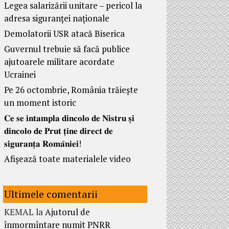
Legea salarizării unitare – pericol la
adresa siguranței naționale
Demolatorii USR atacă Biserica
Guvernul trebuie să facă publice
ajutoarele militare acordate
Ucrainei
Pe 26 octombrie, România trăiește
un moment istoric
𝐂𝐞 𝐬𝐞 𝐢𝐧𝐭𝐚𝐦𝐩𝐥𝐚 𝐝𝐢𝐧𝐜𝐨𝐥𝐨 𝐝𝐞 𝐍𝐢𝐬𝐭𝐫𝐮 𝐬̦𝐢
𝐝𝐢𝐧𝐜𝐨𝐥𝐨 𝐝𝐞 𝐏𝐫𝐮𝐭 𝐭̦𝐢𝐧𝐞 𝐝𝐢𝐫𝐞𝐜𝐭 𝐝𝐞
𝐬𝐢𝐠𝐮𝐫𝐚𝐧𝐭̦𝐚 𝐑𝐨𝐦𝐚̂𝐧𝐢𝐞𝐢!
Afișează toate materialele video
Ultimele comentarii
KEMAL
la
Ajutorul de
înmormîntare numit PNRR