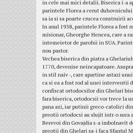
in cele mai mici detalii. Biserica i-a
parintele Florea a cerut duhovnicului s
sa ia si sa poarte crucea construirii ac
In anul 1938, parintele Florea a fost 
misionar, Gheorghe Hencea, care a ra
intemeietor de parohii in SUA. Parint
nou pastor.
Vechea biserica din piatra a Ghelariul
1770, devenise neincapatoare. Asupra 
in stil naiv -, care apartine astazi unu
ca si ea a fost rod al unei interventii
confiscat ortodocsilor din Ghelari bise
fara biserica, ortodocsii vor trece la 
pana azi, iar putinii greco-catolici di
preotii ortodocsi au slujit intr-o sur
Berevoi din Govajdia s-a imbolnavit de
preotii din Ghelari sa-i faca Sfantul M