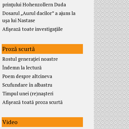
prințului Hohenzollern Duda
Dosarul „Aurul dacilor” a ajuns la
ușa lui Nastase
Afișează toate investigațiile
Proză scurtă
Rostul generației noastre
Îndemn la lectură
Poem despre altcineva
Scufundare în albastru
Timpul unei (re)nașteri
Afișează toată proza scurtă
Video