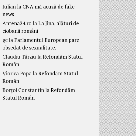
Iulian
la
CNA mă acuză de fake
news
Antena24.ro
la
La Jina, alături de
ciobanii români
gc
la
Parlamentul European pare
obsedat de sexualitate.
Claudiu Târziu
la
Refondăm Statul
Român
Viorica Popa
la
Refondăm Statul
Român
Borțoi Constantin
la
Refondăm
Statul Român