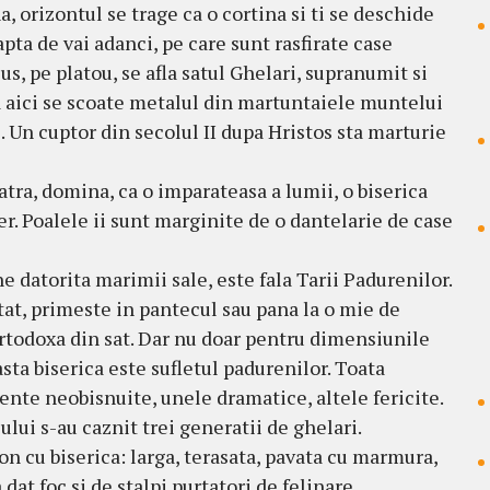
 orizontul se trage ca o cortina si ti se deschide
apta de vai adanci, pe care sunt rasfirate case
s, pe platou, se afla satul Ghelari, supranumit si
ca aici se scoate metalul din martuntaiele muntelui
. Un cuptor din secolul II dupa Hristos sta marturie
atra, domina, ca o imparateasa a lumii, o biserica
er. Poalele ii sunt marginite de o dantelarie de case
e datorita marimii sale, este fala Tarii Padurenilor.
atat, primeste in pantecul sau pana la o mie de
ortodoxa din sat. Dar nu doar pentru dimensiunile
easta biserica este sufletul padurenilor. Toata
ente neobisnuite, unele dramatice, altele fericite.
ului s-au caznit trei generatii de ghelari.
n cu biserica: larga, terasata, pavata cu marmura,
at foc si de stalpi purtatori de felinare,