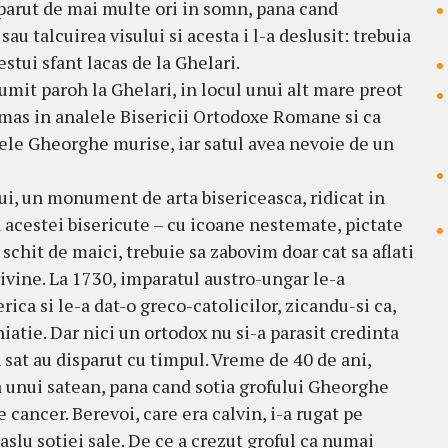
 aparut de mai multe ori in somn, pana cand
au talcuirea visului si acesta i l-a deslusit: trebuia
estui sfant lacas de la Ghelari.
numit paroh la Ghelari, in locul unui alt mare preot
mas in analele Bisericii Ortodoxe Romane si ca
ele Gheorghe murise, iar satul avea nevoie de un
ui, un monument de arta bisericeasca, ridicat in
acestei bisericute – cu icoane nestemate, pictate
i schit de maici, trebuie sa zabovim doar cat sa aflati
 divine. La 1730, imparatul austro-ungar le-a
rica si le-a dat-o greco-catolicilor, zicandu-si ca,
uniatie. Dar nici un ortodox nu si-a parasit credinta
n sat au disparut cu timpul. Vreme de 40 de ani,
a a unui satean, pana cand sotia grofului Gheorghe
 cancer. Berevoi, care era calvin, i-a rugat pe
aslu sotiei sale. De ce a crezut groful ca numai