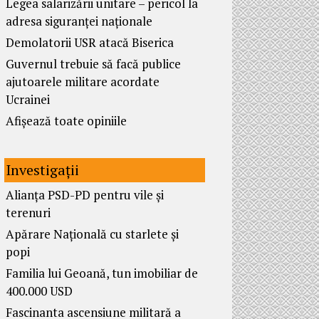
Legea salarizării unitare – pericol la
adresa siguranței naționale
Demolatorii USR atacă Biserica
Guvernul trebuie să facă publice
ajutoarele militare acordate
Ucrainei
Afișează toate opiniile
Investigații
Alianța PSD-PD pentru vile și
terenuri
Apărare Națională cu starlete și
popi
Familia lui Geoană, tun imobiliar de
400.000 USD
Fascinanta ascensiune militară a