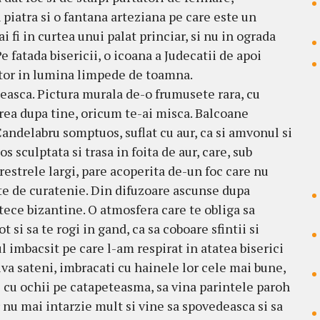
iatra si o fantana arteziana pe care este un
i fi in curtea unui palat princiar, si nu in ograda
Pe fatada bisericii, o icoana a Judecatii de apoi
itor in lumina limpede de toamna.
neasca. Pictura murala de-o frumusete rara, cu
virea dupa tine, oricum te-ai misca. Balcoane
andelabru somptuos, suflat cu aur, ca si amvonul si
sculptata si trasa in foita de aur, care, sub
estrele largi, pare acoperita de-un foc care nu
te de curatenie. Din difuzoare ascunse dupa
ece bizantine. O atmosfera care te obliga sa
 si sa te rogi in gand, ca sa coboare sfintii si
l imbacsit pe care l-am respirat in atatea biserici
iva sateni, imbracati cu hainele lor cele mai bune,
i cu ochii pe catapeteasma, sa vina parintele paroh
 nu mai intarzie mult si vine sa spovedeasca si sa