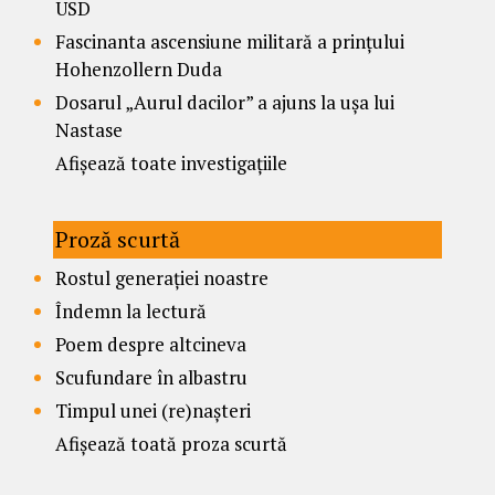
USD
Fascinanta ascensiune militară a prințului
Hohenzollern Duda
Dosarul „Aurul dacilor” a ajuns la ușa lui
Nastase
Afișează toate investigațiile
Proză scurtă
Rostul generației noastre
Îndemn la lectură
Poem despre altcineva
Scufundare în albastru
Timpul unei (re)nașteri
Afișează toată proza scurtă