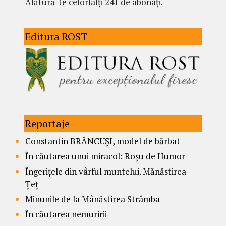
Alătură-te celorlalți 241 de abonați.
Editura ROST
Reportaje
Constantin BRÂNCUȘI, model de bărbat
În căutarea unui miracol: Roșu de Humor
Îngerițele din vârful muntelui. Mănăstirea
Țeț
Minunile de la Mânăstirea Strâmba
În căutarea nemuririi