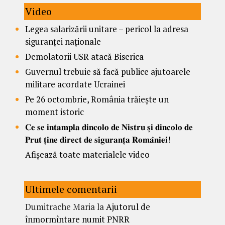
Video
Legea salarizării unitare – pericol la adresa
siguranței naționale
Demolatorii USR atacă Biserica
Guvernul trebuie să facă publice ajutoarele
militare acordate Ucrainei
Pe 26 octombrie, România trăiește un
moment istoric
𝐂𝐞 𝐬𝐞 𝐢𝐧𝐭𝐚𝐦𝐩𝐥𝐚 𝐝𝐢𝐧𝐜𝐨𝐥𝐨 𝐝𝐞 𝐍𝐢𝐬𝐭𝐫𝐮 𝐬̦𝐢 𝐝𝐢𝐧𝐜𝐨𝐥𝐨 𝐝𝐞
𝐏𝐫𝐮𝐭 𝐭̦𝐢𝐧𝐞 𝐝𝐢𝐫𝐞𝐜𝐭 𝐝𝐞 𝐬𝐢𝐠𝐮𝐫𝐚𝐧𝐭̦𝐚 𝐑𝐨𝐦𝐚̂𝐧𝐢𝐞𝐢!
Afișează toate materialele video
Ultimele comentarii
Dumitrache Maria
la
Ajutorul de
înmormîntare numit PNRR