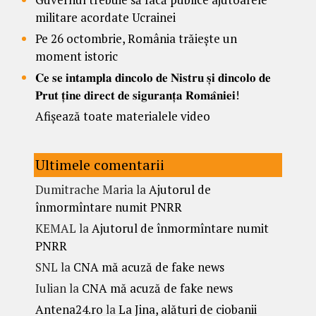
militare acordate Ucrainei
Pe 26 octombrie, România trăiește un
moment istoric
𝐂𝐞 𝐬𝐞 𝐢𝐧𝐭𝐚𝐦𝐩𝐥𝐚 𝐝𝐢𝐧𝐜𝐨𝐥𝐨 𝐝𝐞 𝐍𝐢𝐬𝐭𝐫𝐮 𝐬̦𝐢 𝐝𝐢𝐧𝐜𝐨𝐥𝐨 𝐝𝐞
𝐏𝐫𝐮𝐭 𝐭̦𝐢𝐧𝐞 𝐝𝐢𝐫𝐞𝐜𝐭 𝐝𝐞 𝐬𝐢𝐠𝐮𝐫𝐚𝐧𝐭̦𝐚 𝐑𝐨𝐦𝐚̂𝐧𝐢𝐞𝐢!
Afișează toate materialele video
Ultimele comentarii
Dumitrache Maria
la
Ajutorul de
înmormîntare numit PNRR
KEMAL
la
Ajutorul de înmormîntare numit
PNRR
SNL
la
CNA mă acuză de fake news
Iulian
la
CNA mă acuză de fake news
Antena24.ro
la
La Jina, alături de ciobanii