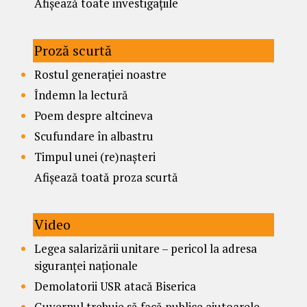
Afișează toate investigațiile
Proză scurtă
Rostul generației noastre
Îndemn la lectură
Poem despre altcineva
Scufundare în albastru
Timpul unei (re)nașteri
Afișează toată proza scurtă
Video
Legea salarizării unitare – pericol la adresa
siguranței naționale
Demolatorii USR atacă Biserica
Guvernul trebuie să facă publice ajutoarele