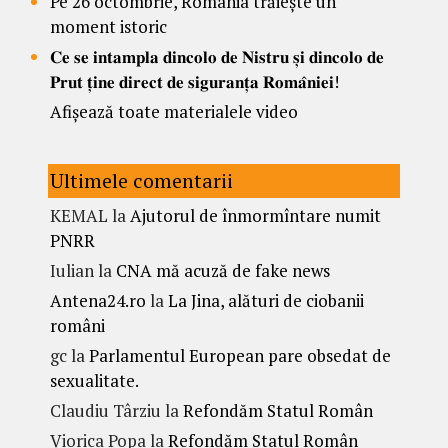
Pe 26 octombrie, România trăiește un
moment istoric
𝐂𝐞 𝐬𝐞 𝐢𝐧𝐭𝐚𝐦𝐩𝐥𝐚 𝐝𝐢𝐧𝐜𝐨𝐥𝐨 𝐝𝐞 𝐍𝐢𝐬𝐭𝐫𝐮 𝐬̦𝐢 𝐝𝐢𝐧𝐜𝐨𝐥𝐨 𝐝𝐞
𝐏𝐫𝐮𝐭 𝐭̦𝐢𝐧𝐞 𝐝𝐢𝐫𝐞𝐜𝐭 𝐝𝐞 𝐬𝐢𝐠𝐮𝐫𝐚𝐧𝐭̦𝐚 𝐑𝐨𝐦𝐚̂𝐧𝐢𝐞𝐢!
Afișează toate materialele video
Ultimele comentarii
KEMAL
la
Ajutorul de înmormîntare numit
PNRR
Iulian
la
CNA mă acuză de fake news
Antena24.ro
la
La Jina, alături de ciobanii
români
gc
la
Parlamentul European pare obsedat de
sexualitate.
Claudiu Târziu
la
Refondăm Statul Român
Viorica Popa
la
Refondăm Statul Român