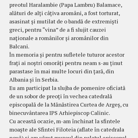
preotul Haralambie (Papa Lambru) Balamace,
alături de alți câțiva aromâni, a fost torturat,
asasinat și mutilat de o bandă de extremiști
greci, pentru “vina” de a fi slujit cauzei
naționale a românilor și aromânilor din
Balcani.
În memoria și pentru sufletele tuturor acestor
frați ai noștri omorâți pentru neam s-au ținut
parastase în mai multe locuri din țară, din
Albania și în Serbia.
Eu am participat la slujba de pomenire oficiată
de un sobor de preoți în vechea catedrală
episcopală de la Mănăstirea Curtea de Argeș, cu
binecuvântarea IPS Arhiepiscop Calinic.
Cu această ocazie, m-am închinat la sfintele
moaște ale Sfintei Filoteia (aflate în catedrala
nouă) și am văzut muzeul din palatul episcopal,