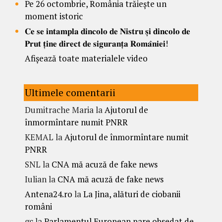
Pe 26 octombrie, România trăiește un
moment istoric
𝐂𝐞 𝐬𝐞 𝐢𝐧𝐭𝐚𝐦𝐩𝐥𝐚 𝐝𝐢𝐧𝐜𝐨𝐥𝐨 𝐝𝐞 𝐍𝐢𝐬𝐭𝐫𝐮 𝐬̦𝐢 𝐝𝐢𝐧𝐜𝐨𝐥𝐨 𝐝𝐞
𝐏𝐫𝐮𝐭 𝐭̦𝐢𝐧𝐞 𝐝𝐢𝐫𝐞𝐜𝐭 𝐝𝐞 𝐬𝐢𝐠𝐮𝐫𝐚𝐧𝐭̦𝐚 𝐑𝐨𝐦𝐚̂𝐧𝐢𝐞𝐢!
Afișează toate materialele video
Ultimele comentarii
Dumitrache Maria
la
Ajutorul de
înmormîntare numit PNRR
KEMAL
la
Ajutorul de înmormîntare numit
PNRR
SNL
la
CNA mă acuză de fake news
Iulian
la
CNA mă acuză de fake news
Antena24.ro
la
La Jina, alături de ciobanii
români
gc
la
Parlamentul European pare obsedat de