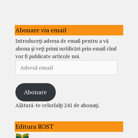
Abonare via email
Introduceți adresa de email pentru a vă
abona și veți primi notificări prin email cînd
vor fi publicate articole noi.
Adresă
email
Abonare
Alătură-te celorlalți 241 de abonați.
Editura ROST