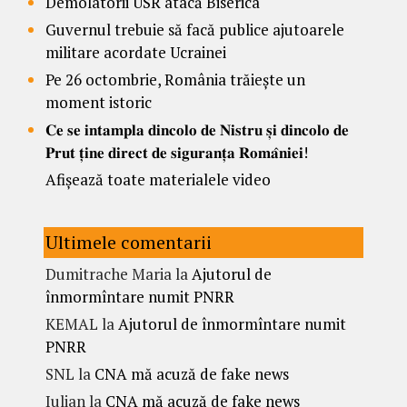
Demolatorii USR atacă Biserica
Guvernul trebuie să facă publice ajutoarele
militare acordate Ucrainei
Pe 26 octombrie, România trăiește un
moment istoric
𝐂𝐞 𝐬𝐞 𝐢𝐧𝐭𝐚𝐦𝐩𝐥𝐚 𝐝𝐢𝐧𝐜𝐨𝐥𝐨 𝐝𝐞 𝐍𝐢𝐬𝐭𝐫𝐮 𝐬̦𝐢 𝐝𝐢𝐧𝐜𝐨𝐥𝐨 𝐝𝐞
𝐏𝐫𝐮𝐭 𝐭̦𝐢𝐧𝐞 𝐝𝐢𝐫𝐞𝐜𝐭 𝐝𝐞 𝐬𝐢𝐠𝐮𝐫𝐚𝐧𝐭̦𝐚 𝐑𝐨𝐦𝐚̂𝐧𝐢𝐞𝐢!
Afișează toate materialele video
Ultimele comentarii
Dumitrache Maria
la
Ajutorul de
înmormîntare numit PNRR
KEMAL
la
Ajutorul de înmormîntare numit
PNRR
SNL
la
CNA mă acuză de fake news
Iulian
la
CNA mă acuză de fake news