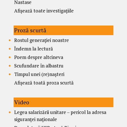
Nastase
Afișează toate investigațiile
Proză scurtă
Rostul generației noastre
Îndemn la lectură
Poem despre altcineva
Scufundare în albastru
Timpul unei (re)nașteri
Afișează toată proza scurtă
Video
Legea salarizării unitare – pericol la adresa
siguranței naționale