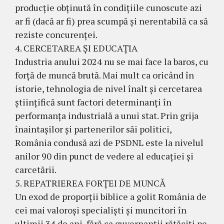
producție obținută în condițiile cunoscute azi
ar fi (dacă ar fi) prea scumpă și nerentabilă ca să
reziste concurenței.
4. CERCETAREA ȘI EDUCAȚIA
Industria anului 2024 nu se mai face la baros, cu
forță de muncă brută. Mai mult ca oricând în
istorie, tehnologia de nivel înalt și cercetarea
științifică sunt factori determinanți în
performanța industrială a unui stat. Prin grija
înaintașilor și partenerilor săi politici,
România condusă azi de PSDNL este la nivelul
anilor 90 din punct de vedere al educației și
carcetării.
5. REPATRIEREA FORȚEI DE MUNCĂ
Un exod de proporții biblice a golit România de
cei mai valoroși specialiști și muncitori în
ultimii 34 de ani, fără ca guvernanții rătăciți pe