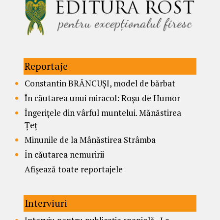
Reportaje
Constantin BRÂNCUȘI, model de bărbat
În căutarea unui miracol: Roșu de Humor
Îngerițele din vârful muntelui. Mănăstirea
Țeț
Minunile de la Mânăstirea Strâmba
În căutarea nemuririi
Afișează toate reportajele
Interviuri