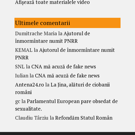
Afișează toate materialele video
Ultimele comentarii
Dumitrache Maria
la
Ajutorul de
înmormîntare numit PNRR
KEMAL
la
Ajutorul de înmormîntare numit
PNRR
SNL
la
CNA mă acuză de fake news
Iulian
la
CNA mă acuză de fake news
Antena24.ro
la
La Jina, alături de ciobanii
români
gc
la
Parlamentul European pare obsedat de
sexualitate.
Claudiu Târziu
la
Refondăm Statul Român