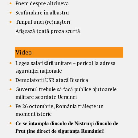
Poem despre altcineva
Scufundare în albastru
Timpul unei (re)nașteri
Afișează toată proza scurtă
Video
Legea salarizării unitare – pericol la adresa
siguranței naționale
Demolatorii USR atacă Biserica
Guvernul trebuie să facă publice ajutoarele
militare acordate Ucrainei
Pe 26 octombrie, România trăiește un
moment istoric
𝐂𝐞 𝐬𝐞 𝐢𝐧𝐭𝐚𝐦𝐩𝐥𝐚 𝐝𝐢𝐧𝐜𝐨𝐥𝐨 𝐝𝐞 𝐍𝐢𝐬𝐭𝐫𝐮 𝐬̦𝐢 𝐝𝐢𝐧𝐜𝐨𝐥𝐨 𝐝𝐞
𝐏𝐫𝐮𝐭 𝐭̦𝐢𝐧𝐞 𝐝𝐢𝐫𝐞𝐜𝐭 𝐝𝐞 𝐬𝐢𝐠𝐮𝐫𝐚𝐧𝐭̦𝐚 𝐑𝐨𝐦𝐚̂𝐧𝐢𝐞𝐢!