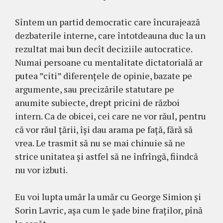
Sîntem un partid democratic care încurajează
dezbaterile interne, care întotdeauna duc la un
rezultat mai bun decît deciziile autocratice.
Numai persoane cu mentalitate dictatorială ar
putea ”citi” diferențele de opinie, bazate pe
argumente, sau precizările statutare pe
anumite subiecte, drept pricini de război
intern. Ca de obicei, cei care ne vor răul, pentru
că vor răul țării, își dau arama pe față, fără să
vrea. Le trasmit să nu se mai chinuie să ne
strice unitatea și astfel să ne înfrîngă, fiindcă
nu vor izbuti.
Eu voi lupta umăr la umăr cu George Simion și
Sorin Lavric, așa cum le șade bine fraților, pînă