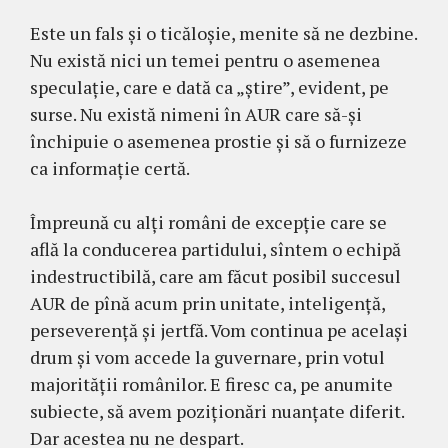
Este un fals și o ticăloșie, menite să ne dezbine.
Nu există nici un temei pentru o asemenea
speculație, care e dată ca „știre”, evident, pe
surse. Nu există nimeni în AUR care să-și
închipuie o asemenea prostie și să o furnizeze
ca informație certă.
Împreună cu alți români de excepție care se
află la conducerea partidului, sîntem o echipă
indestructibilă, care am făcut posibil succesul
AUR de pînă acum prin unitate, inteligență,
perseverență și jertfă. Vom continua pe același
drum și vom accede la guvernare, prin votul
majorității românilor. E firesc ca, pe anumite
subiecte, să avem poziționări nuanțate diferit.
Dar acestea nu ne despart.