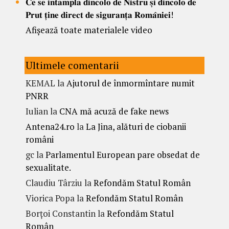
𝐂𝐞 𝐬𝐞 𝐢𝐧𝐭𝐚𝐦𝐩𝐥𝐚 𝐝𝐢𝐧𝐜𝐨𝐥𝐨 𝐝𝐞 𝐍𝐢𝐬𝐭𝐫𝐮 𝐬̦𝐢 𝐝𝐢𝐧𝐜𝐨𝐥𝐨 𝐝𝐞
𝐏𝐫𝐮𝐭 𝐭̦𝐢𝐧𝐞 𝐝𝐢𝐫𝐞𝐜𝐭 𝐝𝐞 𝐬𝐢𝐠𝐮𝐫𝐚𝐧𝐭̦𝐚 𝐑𝐨𝐦𝐚̂𝐧𝐢𝐞𝐢!
Afișează toate materialele video
Ultimele comentarii
KEMAL
la
Ajutorul de înmormîntare numit
PNRR
Iulian
la
CNA mă acuză de fake news
Antena24.ro
la
La Jina, alături de ciobanii
români
gc
la
Parlamentul European pare obsedat de
sexualitate.
Claudiu Târziu
la
Refondăm Statul Român
Viorica Popa
la
Refondăm Statul Român
Borțoi Constantin
la
Refondăm Statul
Român