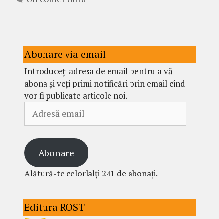
Abonare via email
Introduceți adresa de email pentru a vă
abona și veți primi notificări prin email cînd
vor fi publicate articole noi.
Adresă
email
Abonare
Alătură-te celorlalți 241 de abonați.
Editura ROST