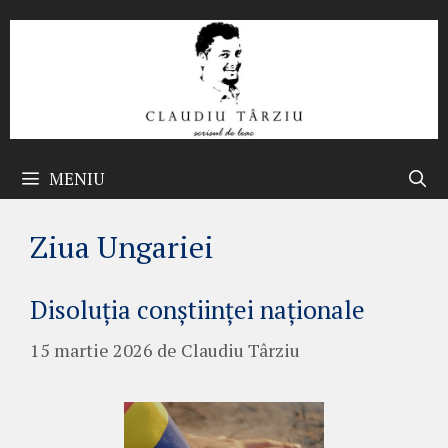
Sari
la
conținut
MENIU
Ziua Ungariei
Disoluția conștiinței naționale
15 martie 2026
de
Claudiu Târziu