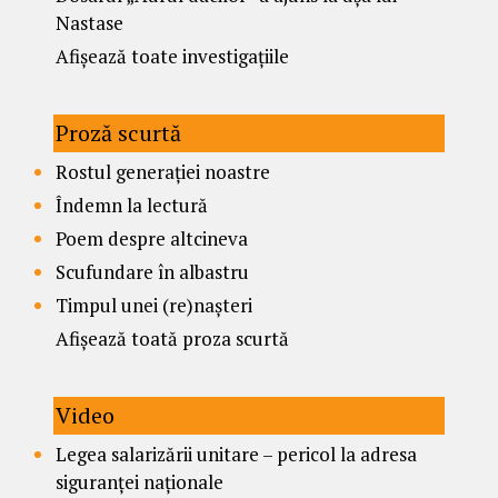
Nastase
Afișează toate investigațiile
Proză scurtă
Rostul generației noastre
Îndemn la lectură
Poem despre altcineva
Scufundare în albastru
Timpul unei (re)nașteri
Afișează toată proza scurtă
Video
Legea salarizării unitare – pericol la adresa
siguranței naționale