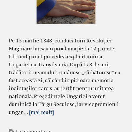
Pe 15 martie 1848, conducătorii Revoluției
Maghiare lansau o proclamație în 12 puncte.
Ultimul punct prevedea explicit unirea
Ungariei cu Transilvania. După 178 de ani,
trădătorii neamului românesc „sărbătoresc” cu
fast această zi, călcând în picioare memoria
înaintașilor care s-au jertfit pentru unitatea
națională. Președintele Ungariei a venit
duminică la Târgu Secuiesc, iar vicepremierul
ungar …
[mai mult]
Un comentariu