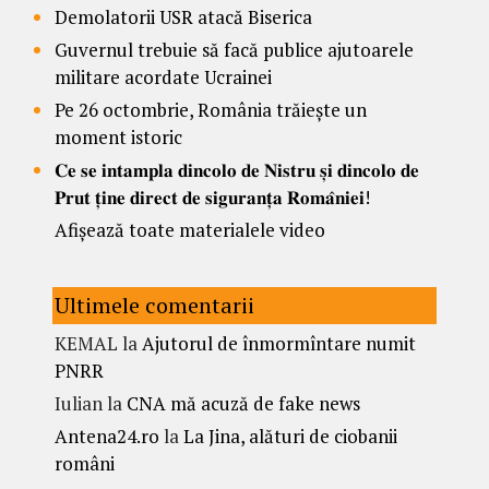
Demolatorii USR atacă Biserica
Guvernul trebuie să facă publice ajutoarele
militare acordate Ucrainei
Pe 26 octombrie, România trăiește un
moment istoric
𝐂𝐞 𝐬𝐞 𝐢𝐧𝐭𝐚𝐦𝐩𝐥𝐚 𝐝𝐢𝐧𝐜𝐨𝐥𝐨 𝐝𝐞 𝐍𝐢𝐬𝐭𝐫𝐮 𝐬̦𝐢 𝐝𝐢𝐧𝐜𝐨𝐥𝐨 𝐝𝐞
𝐏𝐫𝐮𝐭 𝐭̦𝐢𝐧𝐞 𝐝𝐢𝐫𝐞𝐜𝐭 𝐝𝐞 𝐬𝐢𝐠𝐮𝐫𝐚𝐧𝐭̦𝐚 𝐑𝐨𝐦𝐚̂𝐧𝐢𝐞𝐢!
Afișează toate materialele video
Ultimele comentarii
KEMAL
la
Ajutorul de înmormîntare numit
PNRR
Iulian
la
CNA mă acuză de fake news
Antena24.ro
la
La Jina, alături de ciobanii
români