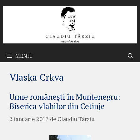
Sari
la
conținut
MENIU
Vlaska Crkva
Urme românești în Muntenegru:
Biserica vlahilor din Cetinje
2 ianuarie 2017
de
Claudiu Târziu