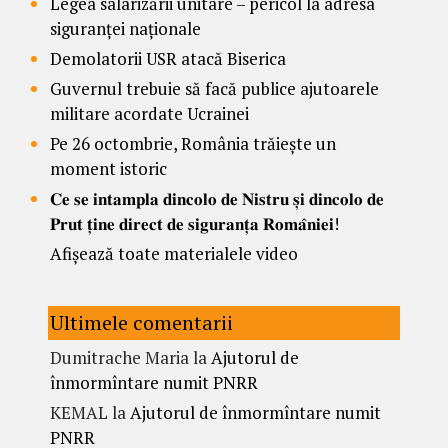
Legea salarizării unitare – pericol la adresa
siguranței naționale
Demolatorii USR atacă Biserica
Guvernul trebuie să facă publice ajutoarele
militare acordate Ucrainei
Pe 26 octombrie, România trăiește un
moment istoric
𝐂𝐞 𝐬𝐞 𝐢𝐧𝐭𝐚𝐦𝐩𝐥𝐚 𝐝𝐢𝐧𝐜𝐨𝐥𝐨 𝐝𝐞 𝐍𝐢𝐬𝐭𝐫𝐮 𝐬̦𝐢 𝐝𝐢𝐧𝐜𝐨𝐥𝐨 𝐝𝐞
𝐏𝐫𝐮𝐭 𝐭̦𝐢𝐧𝐞 𝐝𝐢𝐫𝐞𝐜𝐭 𝐝𝐞 𝐬𝐢𝐠𝐮𝐫𝐚𝐧𝐭̦𝐚 𝐑𝐨𝐦𝐚̂𝐧𝐢𝐞𝐢!
Afișează toate materialele video
Ultimele comentarii
Dumitrache Maria
la
Ajutorul de
înmormîntare numit PNRR
KEMAL
la
Ajutorul de înmormîntare numit
PNRR