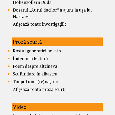
Hohenzollern Duda
Dosarul „Aurul dacilor” a ajuns la ușa lui
Nastase
Afișează toate investigațiile
Proză scurtă
Rostul generației noastre
Îndemn la lectură
Poem despre altcineva
Scufundare în albastru
Timpul unei (re)nașteri
Afișează toată proza scurtă
Video