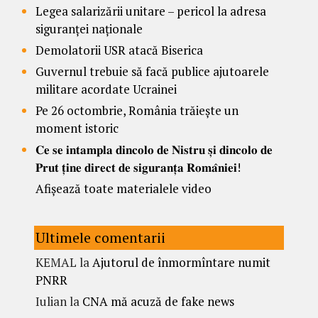
Legea salarizării unitare – pericol la adresa
siguranței naționale
Demolatorii USR atacă Biserica
Guvernul trebuie să facă publice ajutoarele
militare acordate Ucrainei
Pe 26 octombrie, România trăiește un
moment istoric
𝐂𝐞 𝐬𝐞 𝐢𝐧𝐭𝐚𝐦𝐩𝐥𝐚 𝐝𝐢𝐧𝐜𝐨𝐥𝐨 𝐝𝐞 𝐍𝐢𝐬𝐭𝐫𝐮 𝐬̦𝐢 𝐝𝐢𝐧𝐜𝐨𝐥𝐨 𝐝𝐞
𝐏𝐫𝐮𝐭 𝐭̦𝐢𝐧𝐞 𝐝𝐢𝐫𝐞𝐜𝐭 𝐝𝐞 𝐬𝐢𝐠𝐮𝐫𝐚𝐧𝐭̦𝐚 𝐑𝐨𝐦𝐚̂𝐧𝐢𝐞𝐢!
Afișează toate materialele video
Ultimele comentarii
KEMAL
la
Ajutorul de înmormîntare numit
PNRR
Iulian
la
CNA mă acuză de fake news