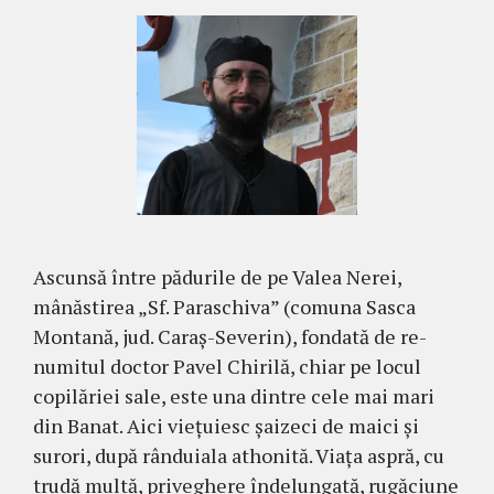
Ascunsă între pădurile de pe Valea Nerei,
mânăstirea „Sf. Paraschiva” (comuna Sasca
Montană, jud. Caraş-Severin), fondată de re­
numitul doctor Pavel Chirilă, chiar pe locul
copilă­riei sale, este una dintre cele mai mari
din Banat. Aici vieţuiesc şaizeci de maici şi
surori, după rânduiala atho­nită. Viaţa aspră, cu
trudă multă, priveghere înde­lungată, rugăciune