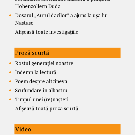
Hohenzollern Duda
Dosarul „Aurul dacilor” a ajuns la ușa lui
Nastase
Afișează toate investigațiile
Proză scurtă
Rostul generației noastre
Îndemn la lectură
Poem despre altcineva
Scufundare în albastru
Timpul unei (re)nașteri
Afișează toată proza scurtă
Video