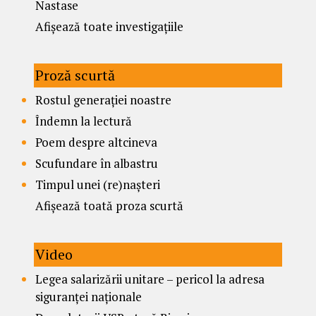
Nastase
Afișează toate investigațiile
Proză scurtă
Rostul generației noastre
Îndemn la lectură
Poem despre altcineva
Scufundare în albastru
Timpul unei (re)nașteri
Afișează toată proza scurtă
Video
Legea salarizării unitare – pericol la adresa
siguranței naționale