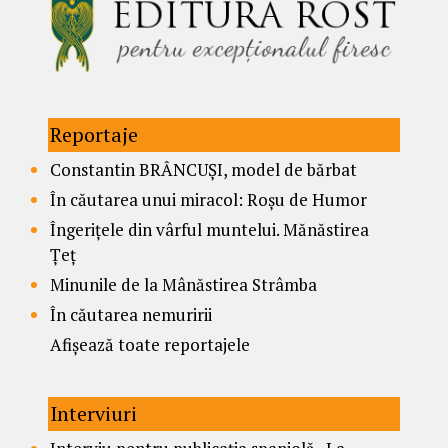
Reportaje
Constantin BRÂNCUȘI, model de bărbat
În căutarea unui miracol: Roșu de Humor
Îngerițele din vârful muntelui. Mănăstirea
Țeț
Minunile de la Mânăstirea Strâmba
În căutarea nemuririi
Afișează toate reportajele
Interviuri