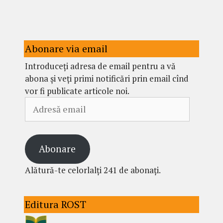
Abonare via email
Introduceți adresa de email pentru a vă
abona și veți primi notificări prin email cînd
vor fi publicate articole noi.
Adresă
email
Abonare
Alătură-te celorlalți 241 de abonați.
Editura ROST