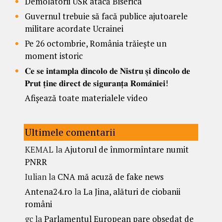
Demolatorii USR atacă Biserica
Guvernul trebuie să facă publice ajutoarele
militare acordate Ucrainei
Pe 26 octombrie, România trăiește un
moment istoric
𝐂𝐞 𝐬𝐞 𝐢𝐧𝐭𝐚𝐦𝐩𝐥𝐚 𝐝𝐢𝐧𝐜𝐨𝐥𝐨 𝐝𝐞 𝐍𝐢𝐬𝐭𝐫𝐮 𝐬̦𝐢 𝐝𝐢𝐧𝐜𝐨𝐥𝐨 𝐝𝐞
𝐏𝐫𝐮𝐭 𝐭̦𝐢𝐧𝐞 𝐝𝐢𝐫𝐞𝐜𝐭 𝐝𝐞 𝐬𝐢𝐠𝐮𝐫𝐚𝐧𝐭̦𝐚 𝐑𝐨𝐦𝐚̂𝐧𝐢𝐞𝐢!
Afișează toate materialele video
Ultimele comentarii
KEMAL
la
Ajutorul de înmormîntare numit
PNRR
Iulian
la
CNA mă acuză de fake news
Antena24.ro
la
La Jina, alături de ciobanii
români
gc
la
Parlamentul European pare obsedat de