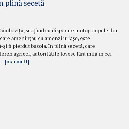
n plină secetă
 Dâmbovița, scoțând cu disperare motopompele din
or care amenințau cu amenzi uriașe, este
și fi pierdut busola. În plină secetă, care
eren agricol, autoritățile lovesc fără milă în cei
ă …
[mai mult]