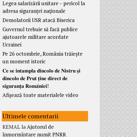
Legea salarizării unitare – pericol la
adresa siguranței naționale
Demolatorii USR atacă Biserica
Guvernul trebuie să facă publice
ajutoarele militare acordate
Ucrainei
Pe 26 octombrie, România trăiește
un moment istoric
𝐂𝐞 𝐬𝐞 𝐢𝐧𝐭𝐚𝐦𝐩𝐥𝐚 𝐝𝐢𝐧𝐜𝐨𝐥𝐨 𝐝𝐞 𝐍𝐢𝐬𝐭𝐫𝐮 𝐬̦𝐢
𝐝𝐢𝐧𝐜𝐨𝐥𝐨 𝐝𝐞 𝐏𝐫𝐮𝐭 𝐭̦𝐢𝐧𝐞 𝐝𝐢𝐫𝐞𝐜𝐭 𝐝𝐞
𝐬𝐢𝐠𝐮𝐫𝐚𝐧𝐭̦𝐚 𝐑𝐨𝐦𝐚̂𝐧𝐢𝐞𝐢!
Afișează toate materialele video
Ultimele comentarii
KEMAL
la
Ajutorul de
înmormîntare numit PNRR