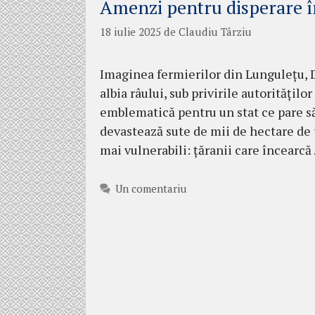
Amenzi pentru disperare î
18 iulie 2025
de
Claudiu Târziu
Imaginea fermierilor din Lungulețu,
albia râului, sub privirile autoritățil
emblematică pentru un stat ce pare să-
devastează sute de mii de hectare de t
mai vulnerabili: țăranii care încearc
Un comentariu