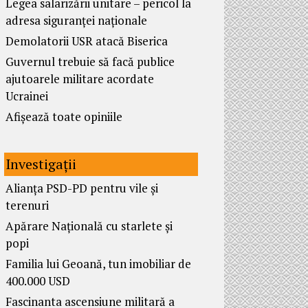
Legea salarizării unitare – pericol la
adresa siguranței naționale
Demolatorii USR atacă Biserica
Guvernul trebuie să facă publice
ajutoarele militare acordate
Ucrainei
Afișează toate opiniile
Investigații
Alianța PSD-PD pentru vile și
terenuri
Apărare Națională cu starlete și
popi
Familia lui Geoană, tun imobiliar de
400.000 USD
Fascinanta ascensiune militară a