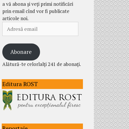
a vă abona și veți primi notificări
prin email cînd vor fi publicate
articole noi.
Adresă
email
Abonare
Alătură-te celorlalți 241 de abonați.
Editura ROST
Reportaje