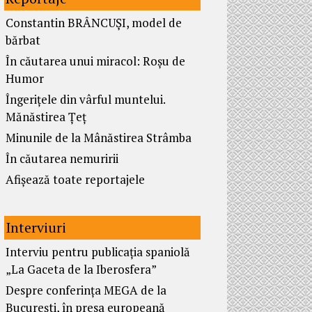
Constantin BRÂNCUȘI, model de
bărbat
În căutarea unui miracol: Roșu de
Humor
Îngerițele din vârful muntelui.
Mănăstirea Țeț
Minunile de la Mânăstirea Strâmba
În căutarea nemuririi
Afișează toate reportajele
Interviuri
Interviu pentru publicația spaniolă
„La Gaceta de la Iberosfera”
Despre conferința MEGA de la
București, în presa europeană