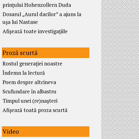
prințului Hohenzollern Duda
Dosarul „Aurul dacilor” a ajuns la
ușa lui Nastase
Afișează toate investigațiile
Proză scurtă
Rostul generației noastre
Îndemn la lectură
Poem despre altcineva
Scufundare în albastru
Timpul unei (re)nașteri
Afișează toată proza scurtă
Video