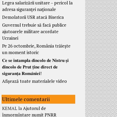
Legea salarizării unitare – pericol la
adresa siguranței naționale
Demolatorii USR atacă Biserica
Guvernul trebuie să facă publice
ajutoarele militare acordate
Ucrainei
Pe 26 octombrie, România trăiește
un moment istoric
𝐂𝐞 𝐬𝐞 𝐢𝐧𝐭𝐚𝐦𝐩𝐥𝐚 𝐝𝐢𝐧𝐜𝐨𝐥𝐨 𝐝𝐞 𝐍𝐢𝐬𝐭𝐫𝐮 𝐬̦𝐢
𝐝𝐢𝐧𝐜𝐨𝐥𝐨 𝐝𝐞 𝐏𝐫𝐮𝐭 𝐭̦𝐢𝐧𝐞 𝐝𝐢𝐫𝐞𝐜𝐭 𝐝𝐞
𝐬𝐢𝐠𝐮𝐫𝐚𝐧𝐭̦𝐚 𝐑𝐨𝐦𝐚̂𝐧𝐢𝐞𝐢!
Afișează toate materialele video
Ultimele comentarii
KEMAL
la
Ajutorul de
înmormîntare numit PNRR