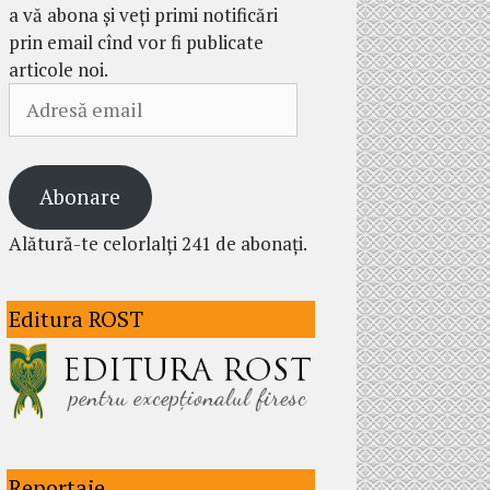
a vă abona și veți primi notificări
prin email cînd vor fi publicate
articole noi.
Adresă
email
Abonare
Alătură-te celorlalți 241 de abonați.
Editura ROST
Reportaje