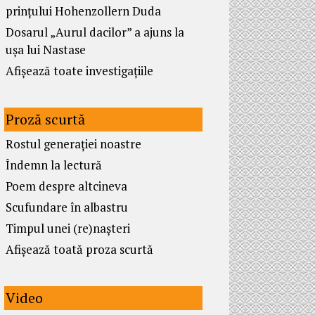
prințului Hohenzollern Duda
Dosarul „Aurul dacilor” a ajuns la
ușa lui Nastase
Afișează toate investigațiile
Proză scurtă
Rostul generației noastre
Îndemn la lectură
Poem despre altcineva
Scufundare în albastru
Timpul unei (re)nașteri
Afișează toată proza scurtă
Video