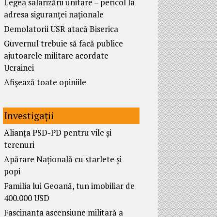
Legea salarizării unitare – pericol la
adresa siguranței naționale
Demolatorii USR atacă Biserica
Guvernul trebuie să facă publice
ajutoarele militare acordate
Ucrainei
Afișează toate opiniile
Investigații
Alianța PSD-PD pentru vile și
terenuri
Apărare Națională cu starlete și
popi
Familia lui Geoană, tun imobiliar de
400.000 USD
Fascinanta ascensiune militară a