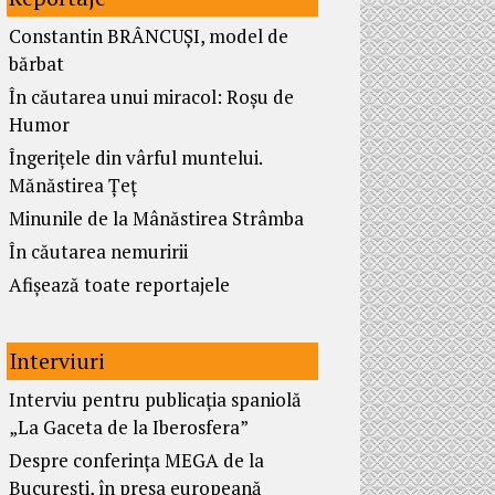
Constantin BRÂNCUȘI, model de
bărbat
În căutarea unui miracol: Roșu de
Humor
Îngerițele din vârful muntelui.
Mănăstirea Țeț
Minunile de la Mânăstirea Strâmba
În căutarea nemuririi
Afișează toate reportajele
Interviuri
Interviu pentru publicația spaniolă
„La Gaceta de la Iberosfera”
Despre conferința MEGA de la
București, în presa europeană