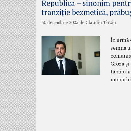
Republica – sinonim pentru
tranziție bezmetică, prăbuș
30 decembrie 2025
de
Claudiu Târziu
În urmă 
semna un
comunist
Groza și
tânărulu
monarhie