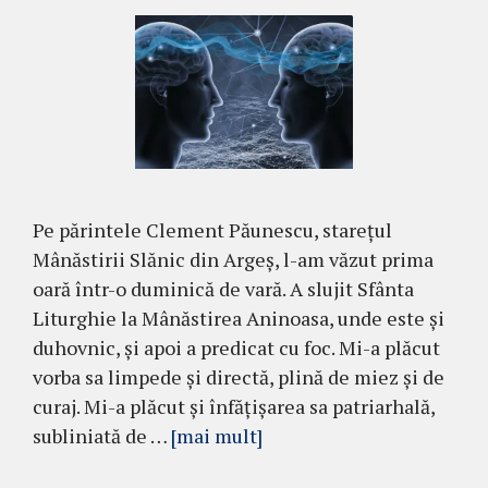
Pe părintele Clement Păunescu, stareţul
Mânăstirii Slănic din Argeş, l-am văzut pri­ma
oară într-o duminică de vară. A slujit Sfân­ta
Liturghie la Mânăstirea Aninoasa, unde este şi
duhovnic, şi apoi a predicat cu foc. Mi-a plăcut
vorba sa limpede şi directă, plină de miez şi de
curaj. Mi-a plăcut şi înfăţişarea sa patriarhală,
subliniată de …
[mai mult]