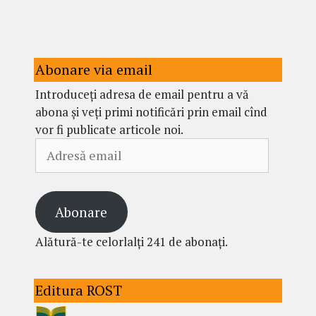
Abonare via email
Introduceți adresa de email pentru a vă
abona și veți primi notificări prin email cînd
vor fi publicate articole noi.
Adresă
email
Abonare
Alătură-te celorlalți 241 de abonați.
Editura ROST