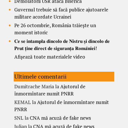
Demolatorii USR atacă Biserica
Guvernul trebuie să facă publice ajutoarele
militare acordate Ucrainei
Pe 26 octombrie, România trăiește un
moment istoric
𝐂𝐞 𝐬𝐞 𝐢𝐧𝐭𝐚𝐦𝐩𝐥𝐚 𝐝𝐢𝐧𝐜𝐨𝐥𝐨 𝐝𝐞 𝐍𝐢𝐬𝐭𝐫𝐮 𝐬̦𝐢 𝐝𝐢𝐧𝐜𝐨𝐥𝐨 𝐝𝐞
𝐏𝐫𝐮𝐭 𝐭̦𝐢𝐧𝐞 𝐝𝐢𝐫𝐞𝐜𝐭 𝐝𝐞 𝐬𝐢𝐠𝐮𝐫𝐚𝐧𝐭̦𝐚 𝐑𝐨𝐦𝐚̂𝐧𝐢𝐞𝐢!
Afișează toate materialele video
Ultimele comentarii
Dumitrache Maria
la
Ajutorul de
înmormîntare numit PNRR
KEMAL
la
Ajutorul de înmormîntare numit
PNRR
SNL
la
CNA mă acuză de fake news
Iulian
la
CNA mă acuză de fake news