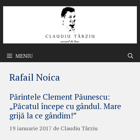
Sari
la
conținut
MENIU
Rafail Noica
Părintele Clement Păunescu:
„Păcatul începe cu gândul. Mare
grijă la ce gândim!”
19 ianuarie 2017
de
Claudiu Târziu