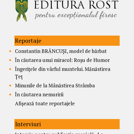
Reportaje
Constantin BRÂNCUȘI, model de bărbat
În căutarea unui miracol: Roșu de Humor
Îngerițele din vârful muntelui. Mănăstirea
Țeț
Minunile de la Mânăstirea Strâmba
În căutarea nemuririi
Afișează toate reportajele
Interviuri