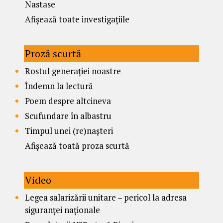
Nastase
Afișează toate investigațiile
Proză scurtă
Rostul generației noastre
Îndemn la lectură
Poem despre altcineva
Scufundare în albastru
Timpul unei (re)nașteri
Afișează toată proza scurtă
Video
Legea salarizării unitare – pericol la adresa
siguranței naționale