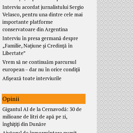
Interviu acordat jurnalistului Sergio
Velasco, pentru una dintre cele mai
importante platforme
conservatoare din Argentina
Interviu în presa germană despre
„Familie, Națiune și Credință în
Libertate”
Vrem să ne continuăm parcursul
european – dar nu în orice condiții
Afișează toate interviurile
Opinii
Gigantul AI de la Cernavodă: 30 de
milioane de litri de apă pe zi,
înghițiți din Dunăre
Ajutorul de înmormîntare numit