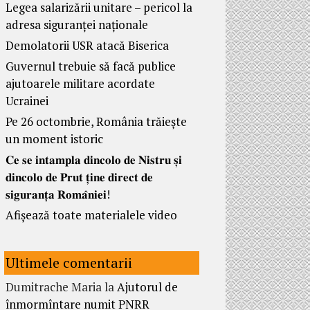
Legea salarizării unitare – pericol la
adresa siguranței naționale
Demolatorii USR atacă Biserica
Guvernul trebuie să facă publice
ajutoarele militare acordate
Ucrainei
Pe 26 octombrie, România trăiește
un moment istoric
𝐂𝐞 𝐬𝐞 𝐢𝐧𝐭𝐚𝐦𝐩𝐥𝐚 𝐝𝐢𝐧𝐜𝐨𝐥𝐨 𝐝𝐞 𝐍𝐢𝐬𝐭𝐫𝐮 𝐬̦𝐢
𝐝𝐢𝐧𝐜𝐨𝐥𝐨 𝐝𝐞 𝐏𝐫𝐮𝐭 𝐭̦𝐢𝐧𝐞 𝐝𝐢𝐫𝐞𝐜𝐭 𝐝𝐞
𝐬𝐢𝐠𝐮𝐫𝐚𝐧𝐭̦𝐚 𝐑𝐨𝐦𝐚̂𝐧𝐢𝐞𝐢!
Afișează toate materialele video
Ultimele comentarii
Dumitrache Maria
la
Ajutorul de
înmormîntare numit PNRR