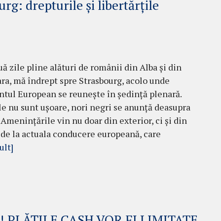
rg: drepturile și libertărțile
e
ă zile pline alături de românii din Alba și din
a, mă îndrept spre Strasbourg, acolo unde
tul European se reunește în ședință plenară.
e nu sunt ușoare, nori negri se anunță deasupra
 Amenințările vin nu doar din exterior, ci și din
, de la actuala conducere europeană, care
ult]
 PLĂȚILE CASH VOR FI LIMITATE