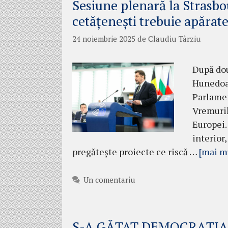
Sesiune plenară la Strasbou
cetățenești trebuie apărat
24 noiembrie 2025
de
Claudiu Târziu
După dou
Hunedoar
Parlamen
Vremuril
Europei.
interior
pregătește proiecte ce riscă …
[mai m
Un comentariu
S-A GĂTAT DEMOCRAȚIA!