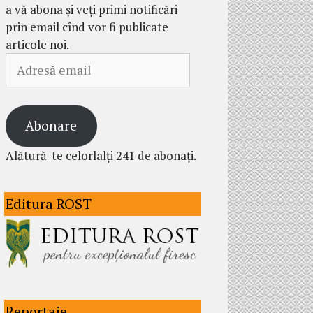
a vă abona și veți primi notificări
prin email cînd vor fi publicate
articole noi.
Adresă
email
Abonare
Alătură-te celorlalți 241 de abonați.
Editura ROST
Reportaje