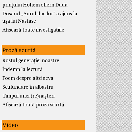
prințului Hohenzollern Duda
Dosarul „Aurul dacilor” a ajuns la
ușa lui Nastase
Afișează toate investigațiile
Proză scurtă
Rostul generației noastre
Îndemn la lectură
Poem despre altcineva
Scufundare în albastru
Timpul unei (re)nașteri
Afișează toată proza scurtă
Video