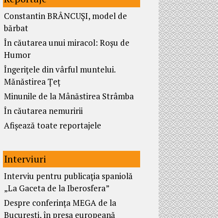
Constantin BRÂNCUȘI, model de
bărbat
În căutarea unui miracol: Roșu de
Humor
Îngerițele din vârful muntelui.
Mănăstirea Țeț
Minunile de la Mânăstirea Strâmba
În căutarea nemuririi
Afișează toate reportajele
Interviuri
Interviu pentru publicația spaniolă
„La Gaceta de la Iberosfera”
Despre conferința MEGA de la
București, în presa europeană