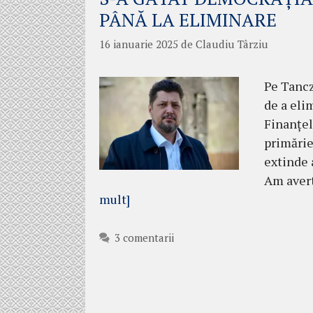
PÂNĂ LA ELIMINARE
16 ianuarie 2025
de
Claudiu Târziu
Pe Tancz
de a eli
Finanțel
primărie
extinde a
Am avert
mult]
3 comentarii