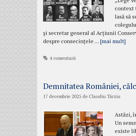
„Lege Ve
context 
lasă să 
colegulu
și secretar general al Acțiunii Conser
despre consecințele …
[mai mult]
4 comentarii
Demnitatea României, călca
17 decembrie 2025
de
Claudiu Târziu
Astăzi, 
Un semn 
existe l