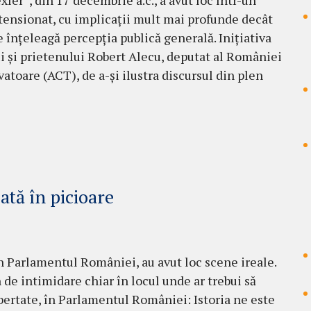
xler”, din 17 decembrie a.c., a avut loc într-un
tensionat, cu implicații mult mai profunde decât
se înțeleagă percepția publică generală. Inițiativa
i și prietenului Robert Alecu, deputat al României
vatoare (ACT), de a-și ilustra discursul din plen
tă în picioare
în Parlamentul României, au avut loc scene ireale.
de intimidare chiar în locul unde ar trebui să
ibertate, în Parlamentul României: Istoria ne este