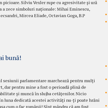
n picioare. Silviu Vexler rupe cu agresivitate și ură
 a zece simboluri naționale: Mihai Eminescu,
lecsandri, Mircea Eliade, Octavian Goga, B.P
ai bună!
l sesiunii parlamentare marchează pentru mulți
rt, dar pentru mine a fost o perioadă plină de
bilitate și muncă în slujba cetățenilor. Nicio
în luna dedicată acestei activități nu-ți poate hrăni
 așa cum o fac românii! Sînt mândru că am fost