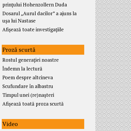
prințului Hohenzollern Duda
Dosarul „Aurul dacilor” a ajuns la
ușa lui Nastase
Afișează toate investigațiile
Proză scurtă
Rostul generației noastre
Îndemn la lectură
Poem despre altcineva
Scufundare în albastru
Timpul unei (re)nașteri
Afișează toată proza scurtă
Video