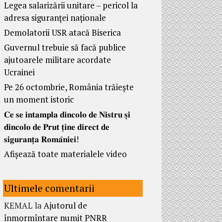
Legea salarizării unitare – pericol la
adresa siguranței naționale
Demolatorii USR atacă Biserica
Guvernul trebuie să facă publice
ajutoarele militare acordate
Ucrainei
Pe 26 octombrie, România trăiește
un moment istoric
𝐂𝐞 𝐬𝐞 𝐢𝐧𝐭𝐚𝐦𝐩𝐥𝐚 𝐝𝐢𝐧𝐜𝐨𝐥𝐨 𝐝𝐞 𝐍𝐢𝐬𝐭𝐫𝐮 𝐬̦𝐢
𝐝𝐢𝐧𝐜𝐨𝐥𝐨 𝐝𝐞 𝐏𝐫𝐮𝐭 𝐭̦𝐢𝐧𝐞 𝐝𝐢𝐫𝐞𝐜𝐭 𝐝𝐞
𝐬𝐢𝐠𝐮𝐫𝐚𝐧𝐭̦𝐚 𝐑𝐨𝐦𝐚̂𝐧𝐢𝐞𝐢!
Afișează toate materialele video
Ultimele comentarii
KEMAL
la
Ajutorul de
înmormîntare numit PNRR