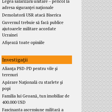
Legea salarizării unitare – pericol la
adresa siguranței naționale
Demolatorii USR atacă Biserica
Guvernul trebuie să facă publice
ajutoarele militare acordate
Ucrainei
Afișează toate opiniile
Investigații
Alianța PSD-PD pentru vile și
terenuri
Apărare Națională cu starlete și
popi
Familia lui Geoană, tun imobiliar de
400.000 USD
Fascinanta ascensiune militară a