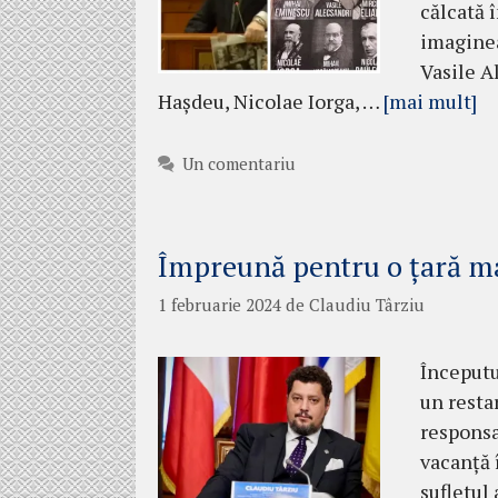
călcată î
imaginea
Vasile A
Haşdeu, Nicolae Iorga, …
[mai mult]
Un comentariu
Împreună pentru o țară m
1 februarie 2024
de
Claudiu Târziu
Începutu
un resta
responsa
vacanță 
sufletul