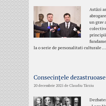
Astăzi a
abrogare
un grav 
colectiv
principii
fundamen
la o serie de personalitati culturale 
Consecințele dezastruoase 
20 decembrie 2025
de
Claudiu Târziu
Dezbater