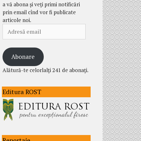
a vă abona și veți primi notificări
prin email cînd vor fi publicate
articole noi.
Adresă
email
Abonare
Alătură-te celorlalți 241 de abonați.
Editura ROST
Reportaje