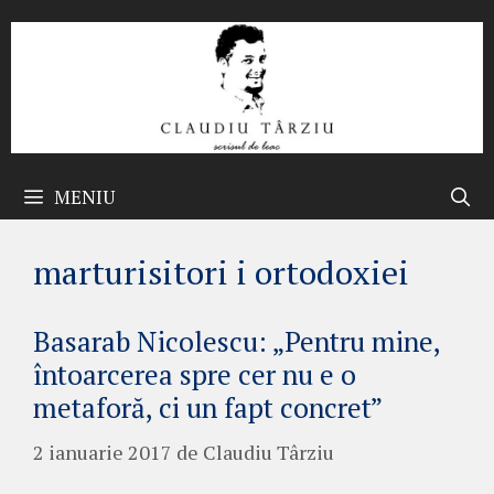
Sari
la
conținut
MENIU
marturisitori i ortodoxiei
Basarab Nicolescu: „Pentru mine,
întoarcerea spre cer nu e o
metaforă, ci un fapt concret”
2 ianuarie 2017
de
Claudiu Târziu