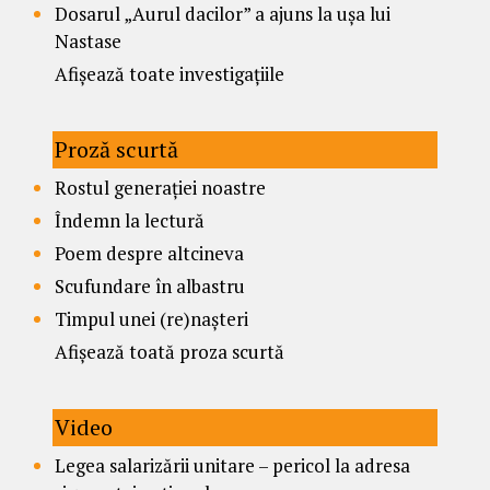
Dosarul „Aurul dacilor” a ajuns la ușa lui
Nastase
Afișează toate investigațiile
Proză scurtă
Rostul generației noastre
Îndemn la lectură
Poem despre altcineva
Scufundare în albastru
Timpul unei (re)nașteri
Afișează toată proza scurtă
Video
Legea salarizării unitare – pericol la adresa