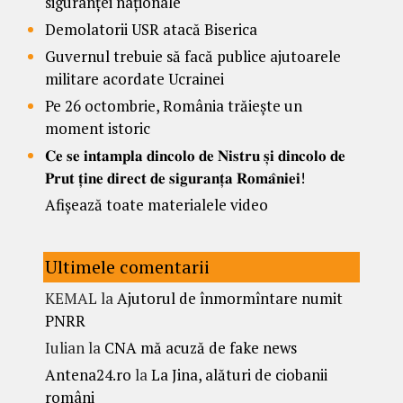
siguranței naționale
Demolatorii USR atacă Biserica
Guvernul trebuie să facă publice ajutoarele
militare acordate Ucrainei
Pe 26 octombrie, România trăiește un
moment istoric
𝐂𝐞 𝐬𝐞 𝐢𝐧𝐭𝐚𝐦𝐩𝐥𝐚 𝐝𝐢𝐧𝐜𝐨𝐥𝐨 𝐝𝐞 𝐍𝐢𝐬𝐭𝐫𝐮 𝐬̦𝐢 𝐝𝐢𝐧𝐜𝐨𝐥𝐨 𝐝𝐞
𝐏𝐫𝐮𝐭 𝐭̦𝐢𝐧𝐞 𝐝𝐢𝐫𝐞𝐜𝐭 𝐝𝐞 𝐬𝐢𝐠𝐮𝐫𝐚𝐧𝐭̦𝐚 𝐑𝐨𝐦𝐚̂𝐧𝐢𝐞𝐢!
Afișează toate materialele video
Ultimele comentarii
KEMAL
la
Ajutorul de înmormîntare numit
PNRR
Iulian
la
CNA mă acuză de fake news
Antena24.ro
la
La Jina, alături de ciobanii
români