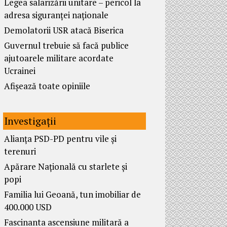
Legea salarizării unitare – pericol la
adresa siguranței naționale
Demolatorii USR atacă Biserica
Guvernul trebuie să facă publice
ajutoarele militare acordate
Ucrainei
Afișează toate opiniile
Investigații
Alianța PSD-PD pentru vile și
terenuri
Apărare Națională cu starlete și
popi
Familia lui Geoană, tun imobiliar de
400.000 USD
Fascinanta ascensiune militară a