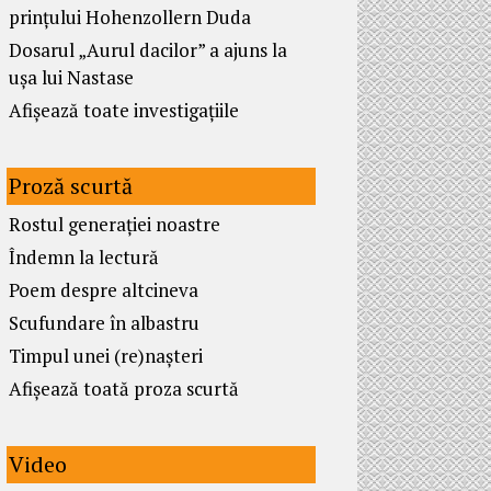
prințului Hohenzollern Duda
Dosarul „Aurul dacilor” a ajuns la
ușa lui Nastase
Afișează toate investigațiile
Proză scurtă
Rostul generației noastre
Îndemn la lectură
Poem despre altcineva
Scufundare în albastru
Timpul unei (re)nașteri
Afișează toată proza scurtă
Video