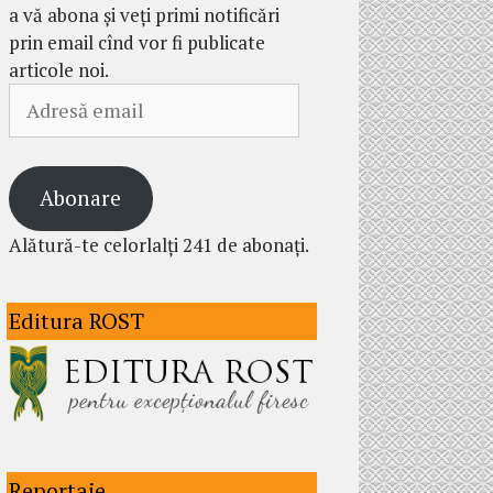
a vă abona și veți primi notificări
prin email cînd vor fi publicate
articole noi.
Adresă
email
Abonare
Alătură-te celorlalți 241 de abonați.
Editura ROST
Reportaje