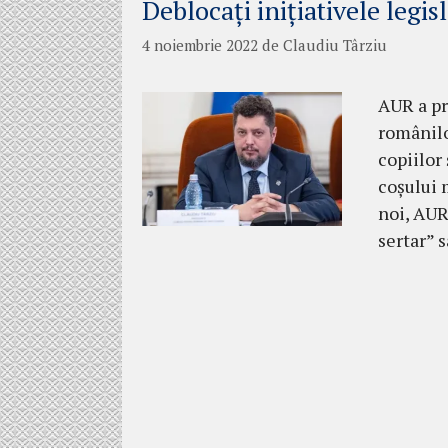
Deblocați inițiativele legis
4 noiembrie 2022
de
Claudiu Târziu
AUR a pr
românilo
copiilor
coșului 
noi, AUR,
sertar” 