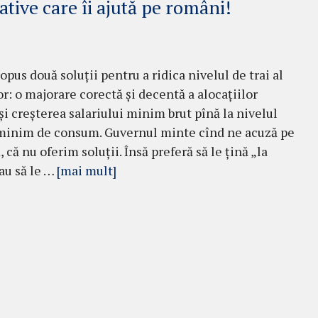
lative care îi ajută pe români!
opus două soluții pentru a ridica nivelul de trai al
r: o majorare corectă și decentă a alocațiilor
 și creșterea salariului minim brut pînă la nivelul
minim de consum. Guvernul minte cînd ne acuză pe
 că nu oferim soluții. Însă preferă să le țină „la
sau să le …
[mai mult]