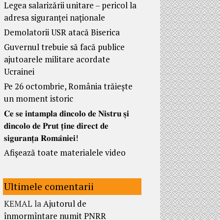
Legea salarizării unitare – pericol la
adresa siguranței naționale
Demolatorii USR atacă Biserica
Guvernul trebuie să facă publice
ajutoarele militare acordate
Ucrainei
Pe 26 octombrie, România trăiește
un moment istoric
𝐂𝐞 𝐬𝐞 𝐢𝐧𝐭𝐚𝐦𝐩𝐥𝐚 𝐝𝐢𝐧𝐜𝐨𝐥𝐨 𝐝𝐞 𝐍𝐢𝐬𝐭𝐫𝐮 𝐬̦𝐢
𝐝𝐢𝐧𝐜𝐨𝐥𝐨 𝐝𝐞 𝐏𝐫𝐮𝐭 𝐭̦𝐢𝐧𝐞 𝐝𝐢𝐫𝐞𝐜𝐭 𝐝𝐞
𝐬𝐢𝐠𝐮𝐫𝐚𝐧𝐭̦𝐚 𝐑𝐨𝐦𝐚̂𝐧𝐢𝐞𝐢!
Afișează toate materialele video
Ultimele comentarii
KEMAL
la
Ajutorul de
înmormîntare numit PNRR