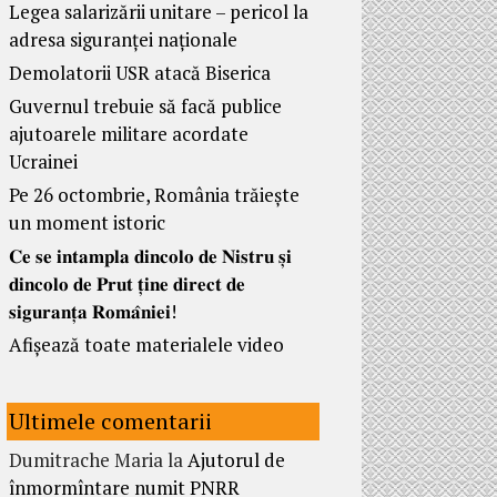
Legea salarizării unitare – pericol la
adresa siguranței naționale
Demolatorii USR atacă Biserica
Guvernul trebuie să facă publice
ajutoarele militare acordate
Ucrainei
Pe 26 octombrie, România trăiește
un moment istoric
𝐂𝐞 𝐬𝐞 𝐢𝐧𝐭𝐚𝐦𝐩𝐥𝐚 𝐝𝐢𝐧𝐜𝐨𝐥𝐨 𝐝𝐞 𝐍𝐢𝐬𝐭𝐫𝐮 𝐬̦𝐢
𝐝𝐢𝐧𝐜𝐨𝐥𝐨 𝐝𝐞 𝐏𝐫𝐮𝐭 𝐭̦𝐢𝐧𝐞 𝐝𝐢𝐫𝐞𝐜𝐭 𝐝𝐞
𝐬𝐢𝐠𝐮𝐫𝐚𝐧𝐭̦𝐚 𝐑𝐨𝐦𝐚̂𝐧𝐢𝐞𝐢!
Afișează toate materialele video
Ultimele comentarii
Dumitrache Maria
la
Ajutorul de
înmormîntare numit PNRR