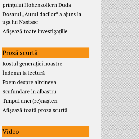
prințului Hohenzollern Duda
Dosarul „Aurul dacilor” a ajuns la
ușa lui Nastase
Afișează toate investigațiile
Proză scurtă
Rostul generației noastre
Îndemn la lectură
Poem despre altcineva
Scufundare în albastru
Timpul unei (re)nașteri
Afișează toată proza scurtă
Video