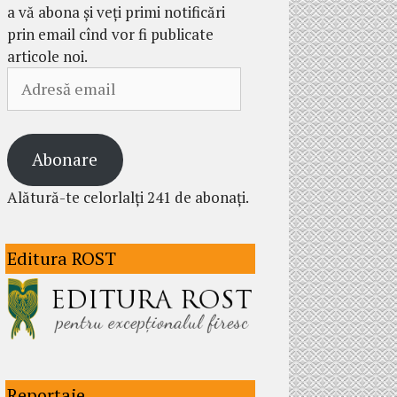
a vă abona și veți primi notificări
prin email cînd vor fi publicate
articole noi.
Adresă
email
Abonare
Alătură-te celorlalți 241 de abonați.
Editura ROST
Reportaje