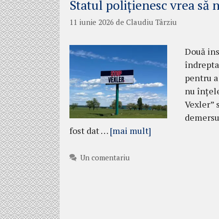
Statul polițienesc vrea să 
11 iunie 2026
de
Claudiu Târziu
Două ins
îndrepta
pentru a
nu înțel
Vexler” 
demersur
fost dat …
[mai mult]
Un comentariu