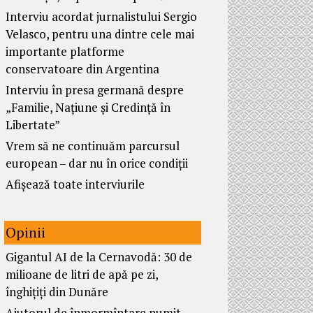
Interviu acordat jurnalistului Sergio
Velasco, pentru una dintre cele mai
importante platforme
conservatoare din Argentina
Interviu în presa germană despre
„Familie, Națiune și Credință în
Libertate”
Vrem să ne continuăm parcursul
european – dar nu în orice condiții
Afișează toate interviurile
Opinii
Gigantul AI de la Cernavodă: 30 de
milioane de litri de apă pe zi,
înghițiți din Dunăre
Ajutorul de înmormîntare numit