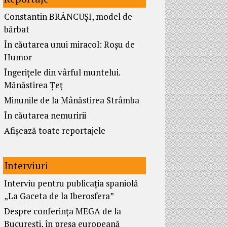
Constantin BRÂNCUȘI, model de
bărbat
În căutarea unui miracol: Roșu de
Humor
Îngerițele din vârful muntelui.
Mănăstirea Țeț
Minunile de la Mânăstirea Strâmba
În căutarea nemuririi
Afișează toate reportajele
Interviuri
Interviu pentru publicația spaniolă
„La Gaceta de la Iberosfera”
Despre conferința MEGA de la
București, în presa europeană