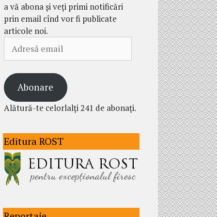
a vă abona și veți primi notificări
prin email cînd vor fi publicate
articole noi.
Adresă
email
Abonare
Alătură-te celorlalți 241 de abonați.
Editura ROST
Reportaje