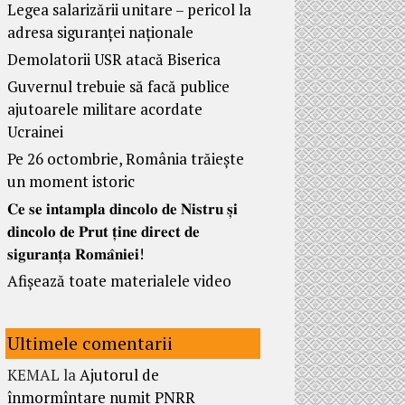
Legea salarizării unitare – pericol la
adresa siguranței naționale
Demolatorii USR atacă Biserica
Guvernul trebuie să facă publice
ajutoarele militare acordate
Ucrainei
Pe 26 octombrie, România trăiește
un moment istoric
𝐂𝐞 𝐬𝐞 𝐢𝐧𝐭𝐚𝐦𝐩𝐥𝐚 𝐝𝐢𝐧𝐜𝐨𝐥𝐨 𝐝𝐞 𝐍𝐢𝐬𝐭𝐫𝐮 𝐬̦𝐢
𝐝𝐢𝐧𝐜𝐨𝐥𝐨 𝐝𝐞 𝐏𝐫𝐮𝐭 𝐭̦𝐢𝐧𝐞 𝐝𝐢𝐫𝐞𝐜𝐭 𝐝𝐞
𝐬𝐢𝐠𝐮𝐫𝐚𝐧𝐭̦𝐚 𝐑𝐨𝐦𝐚̂𝐧𝐢𝐞𝐢!
Afișează toate materialele video
Ultimele comentarii
KEMAL
la
Ajutorul de
înmormîntare numit PNRR