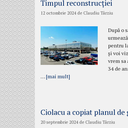
Timpul reconstrucției
12 octombrie 2024
de
Claudiu Târziu
După o s
urmează d
pentru l
și voi v
vrem sa 
34 de an
…
[mai mult]
Ciolacu a copiat planul d
20 septembrie 2024
de
Claudiu Târziu