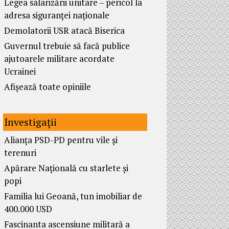
Legea salarizării unitare – pericol la
adresa siguranței naționale
Demolatorii USR atacă Biserica
Guvernul trebuie să facă publice
ajutoarele militare acordate
Ucrainei
Afișează toate opiniile
Investigații
Alianța PSD-PD pentru vile și
terenuri
Apărare Națională cu starlete și
popi
Familia lui Geoană, tun imobiliar de
400.000 USD
Fascinanta ascensiune militară a