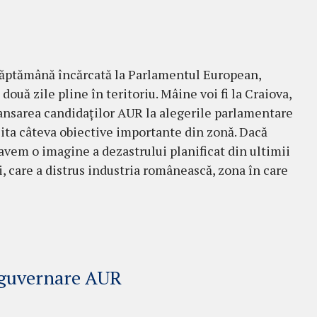
ăptămână încărcată la Parlamentul European,
ouă zile pline în teritoriu. Mâine voi fi la Craiova,
ansarea candidaților AUR la alegerile parlamentare
izita câteva obiective importante din zonă. Dacă
avem o imagine a dezastrului planificat din ultimii
i, care a distrus industria românească, zona în care
e guvernare AUR