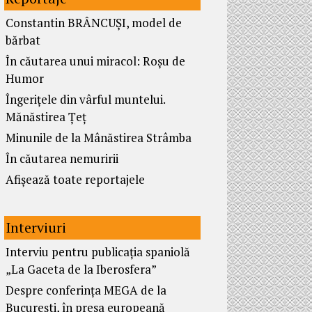
Constantin BRÂNCUȘI, model de
bărbat
În căutarea unui miracol: Roșu de
Humor
Îngerițele din vârful muntelui.
Mănăstirea Țeț
Minunile de la Mânăstirea Strâmba
În căutarea nemuririi
Afișează toate reportajele
Interviuri
Interviu pentru publicația spaniolă
„La Gaceta de la Iberosfera”
Despre conferința MEGA de la
București, în presa europeană