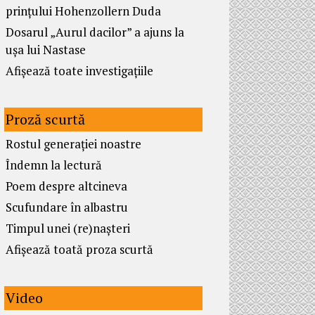
prințului Hohenzollern Duda
Dosarul „Aurul dacilor” a ajuns la
ușa lui Nastase
Afișează toate investigațiile
Proză scurtă
Rostul generației noastre
Îndemn la lectură
Poem despre altcineva
Scufundare în albastru
Timpul unei (re)nașteri
Afișează toată proza scurtă
Video