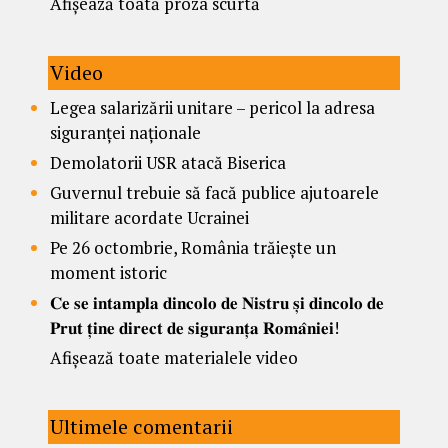
Afișează toată proza scurtă
Video
Legea salarizării unitare – pericol la adresa
siguranței naționale
Demolatorii USR atacă Biserica
Guvernul trebuie să facă publice ajutoarele
militare acordate Ucrainei
Pe 26 octombrie, România trăiește un
moment istoric
𝐂𝐞 𝐬𝐞 𝐢𝐧𝐭𝐚𝐦𝐩𝐥𝐚 𝐝𝐢𝐧𝐜𝐨𝐥𝐨 𝐝𝐞 𝐍𝐢𝐬𝐭𝐫𝐮 𝐬̦𝐢 𝐝𝐢𝐧𝐜𝐨𝐥𝐨 𝐝𝐞
𝐏𝐫𝐮𝐭 𝐭̦𝐢𝐧𝐞 𝐝𝐢𝐫𝐞𝐜𝐭 𝐝𝐞 𝐬𝐢𝐠𝐮𝐫𝐚𝐧𝐭̦𝐚 𝐑𝐨𝐦𝐚̂𝐧𝐢𝐞𝐢!
Afișează toate materialele video
Ultimele comentarii