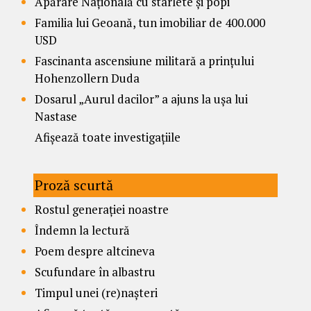
Apărare Națională cu starlete și popi
Familia lui Geoană, tun imobiliar de 400.000
USD
Fascinanta ascensiune militară a prințului
Hohenzollern Duda
Dosarul „Aurul dacilor” a ajuns la ușa lui
Nastase
Afișează toate investigațiile
Proză scurtă
Rostul generației noastre
Îndemn la lectură
Poem despre altcineva
Scufundare în albastru
Timpul unei (re)nașteri