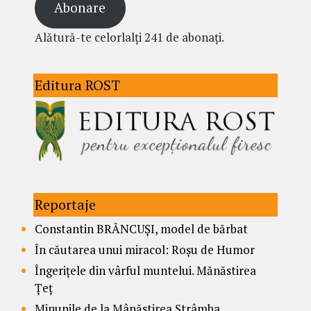
Abonare
Alătură-te celorlalți 241 de abonați.
Editura ROST
Reportaje
Constantin BRÂNCUȘI, model de bărbat
În căutarea unui miracol: Roșu de Humor
Îngerițele din vârful muntelui. Mănăstirea
Țeț
Minunile de la Mânăstirea Strâmba