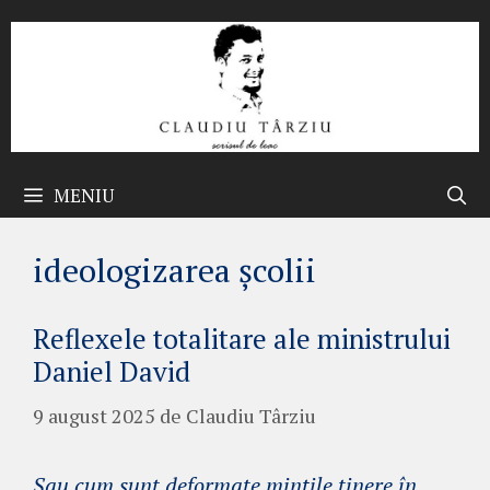
Sari
la
conținut
MENIU
ideologizarea școlii
Reflexele totalitare ale ministrului
Daniel David
9 august 2025
de
Claudiu Târziu
Sau cum sunt deformate mințile tinere în