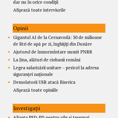
dar nu în orice condiții
Afișează toate interviurile
Opinii
Gigantul AI de la Cernavodă: 30 de milioane
de litri de apă pe zi, înghițiți din Dunăre
Ajutorul de înmormîntare numit PNRR
La Jina, alături de ciobanii români
Legea salarizării unitare – pericol la adresa
siguranței naționale
Demolatorii USR atacă Biserica
Afișează toate opiniile
Investigații
Alianța PSD-PD pentru vile și terenuri