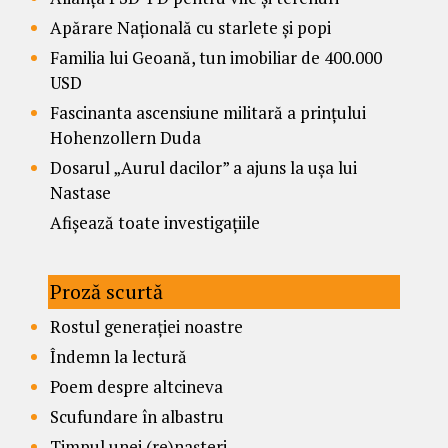
Apărare Națională cu starlete și popi
Familia lui Geoană, tun imobiliar de 400.000
USD
Fascinanta ascensiune militară a prințului
Hohenzollern Duda
Dosarul „Aurul dacilor” a ajuns la ușa lui
Nastase
Afișează toate investigațiile
Proză scurtă
Rostul generației noastre
Îndemn la lectură
Poem despre altcineva
Scufundare în albastru
Timpul unei (re)nașteri