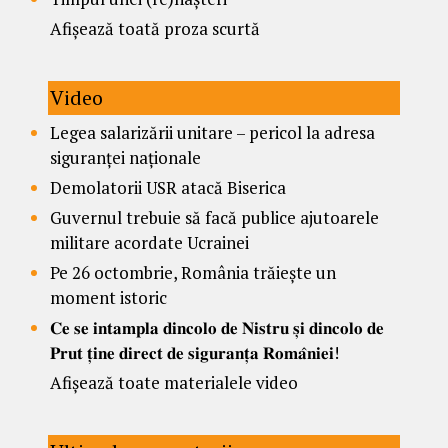
Afișează toată proza scurtă
Video
Legea salarizării unitare – pericol la adresa
siguranței naționale
Demolatorii USR atacă Biserica
Guvernul trebuie să facă publice ajutoarele
militare acordate Ucrainei
Pe 26 octombrie, România trăiește un
moment istoric
𝐂𝐞 𝐬𝐞 𝐢𝐧𝐭𝐚𝐦𝐩𝐥𝐚 𝐝𝐢𝐧𝐜𝐨𝐥𝐨 𝐝𝐞 𝐍𝐢𝐬𝐭𝐫𝐮 𝐬̦𝐢 𝐝𝐢𝐧𝐜𝐨𝐥𝐨 𝐝𝐞
𝐏𝐫𝐮𝐭 𝐭̦𝐢𝐧𝐞 𝐝𝐢𝐫𝐞𝐜𝐭 𝐝𝐞 𝐬𝐢𝐠𝐮𝐫𝐚𝐧𝐭̦𝐚 𝐑𝐨𝐦𝐚̂𝐧𝐢𝐞𝐢!
Afișează toate materialele video