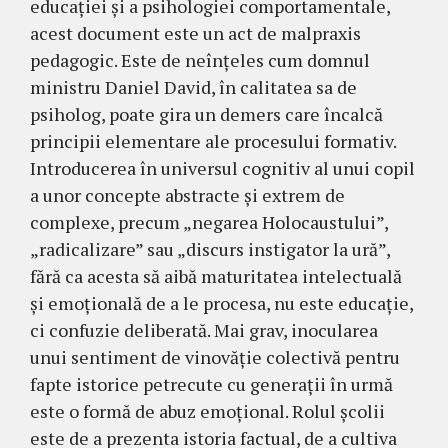
educației și a psihologiei comportamentale,
acest document este un act de malpraxis
pedagogic. Este de neînțeles cum domnul
ministru Daniel David, în calitatea sa de
psiholog, poate gira un demers care încalcă
principii elementare ale procesului formativ.
Introducerea în universul cognitiv al unui copil
a unor concepte abstracte și extrem de
complexe, precum „negarea Holocaustului”,
„radicalizare” sau „discurs instigator la ură”,
fără ca acesta să aibă maturitatea intelectuală
și emoțională de a le procesa, nu este educație,
ci confuzie deliberată. Mai grav, inocularea
unui sentiment de vinovăție colectivă pentru
fapte istorice petrecute cu generații în urmă
este o formă de abuz emoțional. Rolul școlii
este de a prezenta istoria factual, de a cultiva