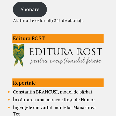
Abonare
Alătură-te celorlalți 241 de abonați.
Editura ROST
Reportaje
Constantin BRÂNCUȘI, model de bărbat
În căutarea unui miracol: Roșu de Humor
Îngerițele din vârful muntelui. Mănăstirea
Țeț