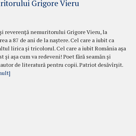
itorului Grigore Vieru
i reverență nemuritorului Grigore Vieru, la
ea a 87 de ani de la naștere. Cel care a iubit ca
tul lirica și tricolorul. Cel care a iubit România așa
st și așa cum va redeveni! Poet fără seamăn și
autor de literatură pentru copii. Patriot desăvîrșit.
mult]