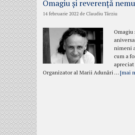
Omagiu și reverență nemur
14 februarie 2022
de
Claudiu Târziu
Omagiu ș
aniversar
nimeni al
cum a fo
apreciat 
Organizator al Marii Adunări …
[mai 