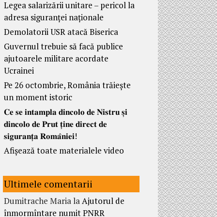
Legea salarizării unitare – pericol la
adresa siguranței naționale
Demolatorii USR atacă Biserica
Guvernul trebuie să facă publice
ajutoarele militare acordate
Ucrainei
Pe 26 octombrie, România trăiește
un moment istoric
𝐂𝐞 𝐬𝐞 𝐢𝐧𝐭𝐚𝐦𝐩𝐥𝐚 𝐝𝐢𝐧𝐜𝐨𝐥𝐨 𝐝𝐞 𝐍𝐢𝐬𝐭𝐫𝐮 𝐬̦𝐢
𝐝𝐢𝐧𝐜𝐨𝐥𝐨 𝐝𝐞 𝐏𝐫𝐮𝐭 𝐭̦𝐢𝐧𝐞 𝐝𝐢𝐫𝐞𝐜𝐭 𝐝𝐞
𝐬𝐢𝐠𝐮𝐫𝐚𝐧𝐭̦𝐚 𝐑𝐨𝐦𝐚̂𝐧𝐢𝐞𝐢!
Afișează toate materialele video
Ultimele comentarii
Dumitrache Maria
la
Ajutorul de
înmormîntare numit PNRR