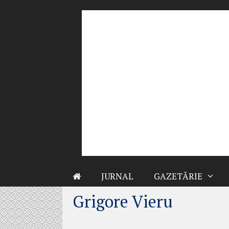
Sari
la
conținut
JURNAL
GAZETĂRIE
Grigore Vieru