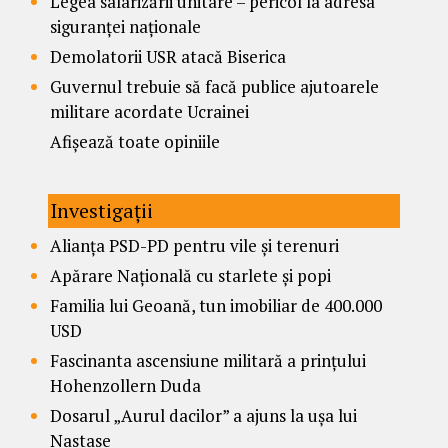
Legea salarizării unitare – pericol la adresa
siguranței naționale
Demolatorii USR atacă Biserica
Guvernul trebuie să facă publice ajutoarele
militare acordate Ucrainei
Afișează toate opiniile
Investigații
Alianța PSD-PD pentru vile și terenuri
Apărare Națională cu starlete și popi
Familia lui Geoană, tun imobiliar de 400.000
USD
Fascinanta ascensiune militară a prințului
Hohenzollern Duda
Dosarul „Aurul dacilor” a ajuns la ușa lui
Nastase