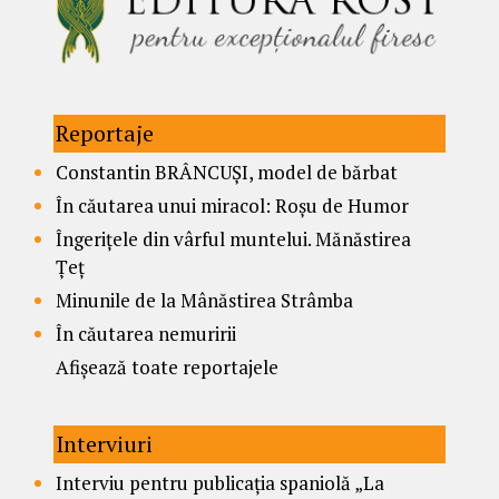
Reportaje
Constantin BRÂNCUȘI, model de bărbat
În căutarea unui miracol: Roșu de Humor
Îngerițele din vârful muntelui. Mănăstirea
Țeț
Minunile de la Mânăstirea Strâmba
În căutarea nemuririi
Afișează toate reportajele
Interviuri
Interviu pentru publicația spaniolă „La