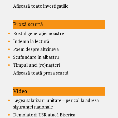
Afișează toate investigațiile
Proză scurtă
Rostul generației noastre
Îndemn la lectură
Poem despre altcineva
Scufundare în albastru
Timpul unei (re)nașteri
Afișează toată proza scurtă
Video
Legea salarizării unitare – pericol la adresa
siguranței naționale
Demolatorii USR atacă Biserica