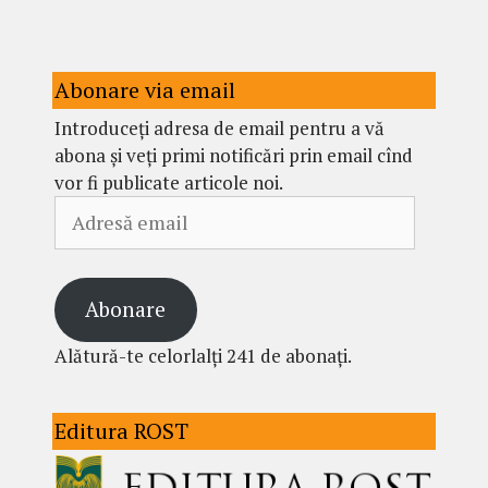
Abonare via email
Introduceți adresa de email pentru a vă
abona și veți primi notificări prin email cînd
vor fi publicate articole noi.
Adresă
email
Abonare
Alătură-te celorlalți 241 de abonați.
Editura ROST