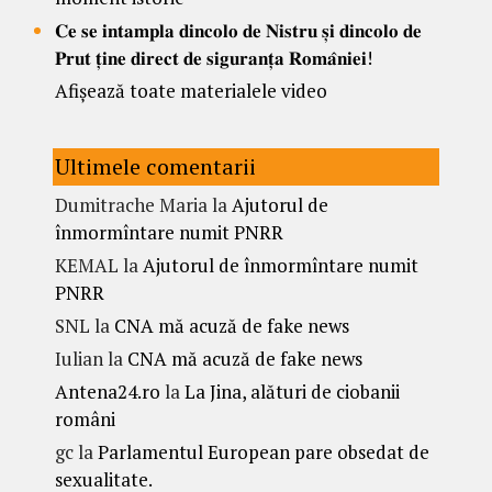
𝐂𝐞 𝐬𝐞 𝐢𝐧𝐭𝐚𝐦𝐩𝐥𝐚 𝐝𝐢𝐧𝐜𝐨𝐥𝐨 𝐝𝐞 𝐍𝐢𝐬𝐭𝐫𝐮 𝐬̦𝐢 𝐝𝐢𝐧𝐜𝐨𝐥𝐨 𝐝𝐞
𝐏𝐫𝐮𝐭 𝐭̦𝐢𝐧𝐞 𝐝𝐢𝐫𝐞𝐜𝐭 𝐝𝐞 𝐬𝐢𝐠𝐮𝐫𝐚𝐧𝐭̦𝐚 𝐑𝐨𝐦𝐚̂𝐧𝐢𝐞𝐢!
Afișează toate materialele video
Ultimele comentarii
Dumitrache Maria
la
Ajutorul de
înmormîntare numit PNRR
KEMAL
la
Ajutorul de înmormîntare numit
PNRR
SNL
la
CNA mă acuză de fake news
Iulian
la
CNA mă acuză de fake news
Antena24.ro
la
La Jina, alături de ciobanii
români
gc
la
Parlamentul European pare obsedat de
sexualitate.