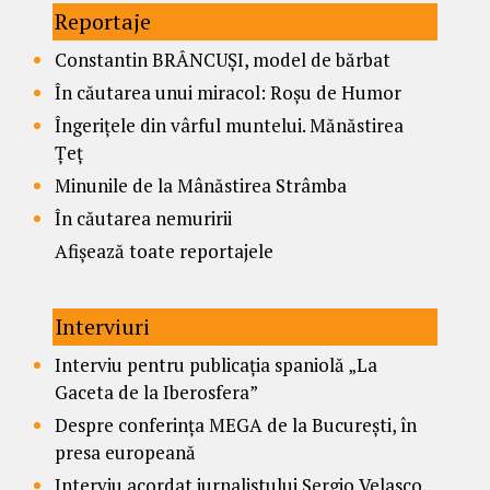
Reportaje
Constantin BRÂNCUȘI, model de bărbat
În căutarea unui miracol: Roșu de Humor
Îngerițele din vârful muntelui. Mănăstirea
Țeț
Minunile de la Mânăstirea Strâmba
În căutarea nemuririi
Afișează toate reportajele
Interviuri
Interviu pentru publicația spaniolă „La
Gaceta de la Iberosfera”
Despre conferința MEGA de la București, în
presa europeană
Interviu acordat jurnalistului Sergio Velasco,