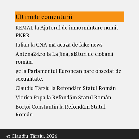
Ultimele comentarii
KEMAL
la
Ajutorul de înmormîntare numit
PNRR
Iulian
la
CNA mă acuză de fake news
Antena24.ro
la
La Jina, alături de ciobanii
români
gc
la
Parlamentul European pare obsedat de
sexualitate.
Claudiu Târziu
la
Refondăm Statul Român
Viorica Popa
la
Refondăm Statul Român
Borțoi Constantin
la
Refondăm Statul
Român
© Claudiu Târziu, 2026