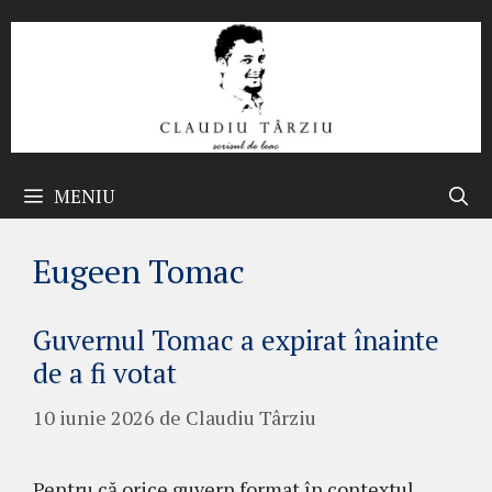
Sari
la
conținut
MENIU
Eugeen Tomac
Guvernul Tomac a expirat înainte
de a fi votat
10 iunie 2026
de
Claudiu Târziu
Pentru că orice guvern format în contextul