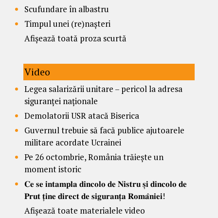
Scufundare în albastru
Timpul unei (re)nașteri
Afișează toată proza scurtă
Video
Legea salarizării unitare – pericol la adresa
siguranței naționale
Demolatorii USR atacă Biserica
Guvernul trebuie să facă publice ajutoarele
militare acordate Ucrainei
Pe 26 octombrie, România trăiește un
moment istoric
𝐂𝐞 𝐬𝐞 𝐢𝐧𝐭𝐚𝐦𝐩𝐥𝐚 𝐝𝐢𝐧𝐜𝐨𝐥𝐨 𝐝𝐞 𝐍𝐢𝐬𝐭𝐫𝐮 𝐬̦𝐢 𝐝𝐢𝐧𝐜𝐨𝐥𝐨 𝐝𝐞
𝐏𝐫𝐮𝐭 𝐭̦𝐢𝐧𝐞 𝐝𝐢𝐫𝐞𝐜𝐭 𝐝𝐞 𝐬𝐢𝐠𝐮𝐫𝐚𝐧𝐭̦𝐚 𝐑𝐨𝐦𝐚̂𝐧𝐢𝐞𝐢!
Afișează toate materialele video