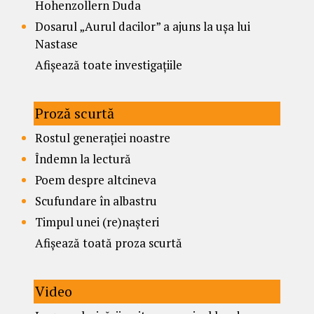
Hohenzollern Duda
Dosarul „Aurul dacilor” a ajuns la ușa lui
Nastase
Afișează toate investigațiile
Proză scurtă
Rostul generației noastre
Îndemn la lectură
Poem despre altcineva
Scufundare în albastru
Timpul unei (re)nașteri
Afișează toată proza scurtă
Video