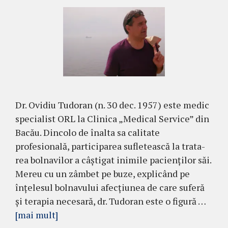
Dr. Ovidiu Tudoran (n. 30 dec. 1957) este me­dic
specialist ORL la Clinica „Medical Ser­vice” din
Bacău. Dincolo de înalta sa calitate
profesională, participarea sufletească la tra­ta­
rea bolnavilor a câştigat inimile pacienţilor săi.
Mereu cu un zâmbet pe buze, explicând pe
înţelesul bolna­vu­lui afecţiunea de care su­feră
şi terapia necesară, dr. Tu­do­ran este o figură …
[mai mult]