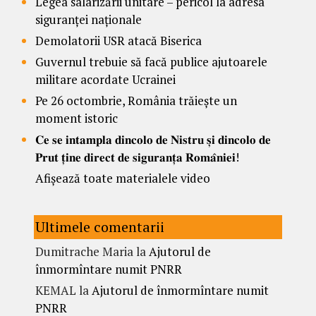
Legea salarizării unitare – pericol la adresa
siguranței naționale
Demolatorii USR atacă Biserica
Guvernul trebuie să facă publice ajutoarele
militare acordate Ucrainei
Pe 26 octombrie, România trăiește un
moment istoric
𝐂𝐞 𝐬𝐞 𝐢𝐧𝐭𝐚𝐦𝐩𝐥𝐚 𝐝𝐢𝐧𝐜𝐨𝐥𝐨 𝐝𝐞 𝐍𝐢𝐬𝐭𝐫𝐮 𝐬̦𝐢 𝐝𝐢𝐧𝐜𝐨𝐥𝐨 𝐝𝐞
𝐏𝐫𝐮𝐭 𝐭̦𝐢𝐧𝐞 𝐝𝐢𝐫𝐞𝐜𝐭 𝐝𝐞 𝐬𝐢𝐠𝐮𝐫𝐚𝐧𝐭̦𝐚 𝐑𝐨𝐦𝐚̂𝐧𝐢𝐞𝐢!
Afișează toate materialele video
Ultimele comentarii
Dumitrache Maria
la
Ajutorul de
înmormîntare numit PNRR
KEMAL
la
Ajutorul de înmormîntare numit
PNRR