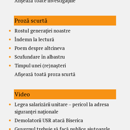
Afișează toate investigațiile
Proză scurtă
Rostul generației noastre
Îndemn la lectură
Poem despre altcineva
Scufundare în albastru
Timpul unei (re)nașteri
Afișează toată proza scurtă
Video
Legea salarizării unitare – pericol la adresa
siguranței naționale
Demolatorii USR atacă Biserica
Guvernul trebuie să facă publice ajutoarele