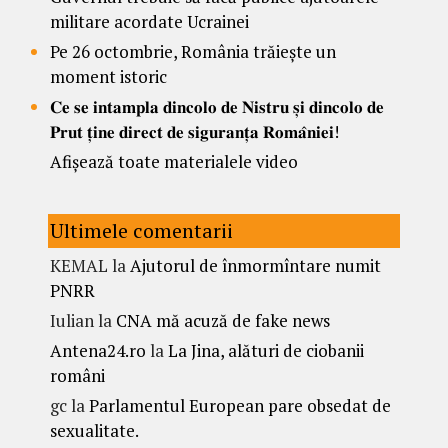
militare acordate Ucrainei
Pe 26 octombrie, România trăiește un
moment istoric
𝐂𝐞 𝐬𝐞 𝐢𝐧𝐭𝐚𝐦𝐩𝐥𝐚 𝐝𝐢𝐧𝐜𝐨𝐥𝐨 𝐝𝐞 𝐍𝐢𝐬𝐭𝐫𝐮 𝐬̦𝐢 𝐝𝐢𝐧𝐜𝐨𝐥𝐨 𝐝𝐞
𝐏𝐫𝐮𝐭 𝐭̦𝐢𝐧𝐞 𝐝𝐢𝐫𝐞𝐜𝐭 𝐝𝐞 𝐬𝐢𝐠𝐮𝐫𝐚𝐧𝐭̦𝐚 𝐑𝐨𝐦𝐚̂𝐧𝐢𝐞𝐢!
Afișează toate materialele video
Ultimele comentarii
KEMAL
la
Ajutorul de înmormîntare numit
PNRR
Iulian
la
CNA mă acuză de fake news
Antena24.ro
la
La Jina, alături de ciobanii
români
gc
la
Parlamentul European pare obsedat de
sexualitate.