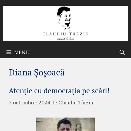
Sari
la
conținut
MENIU
Diana Șoșoacă
Atenție cu democrația pe scări!
5 octombrie 2024
de
Claudiu Târziu