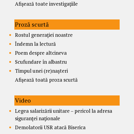
Afișează toate investigațiile
Proză scurtă
Rostul generației noastre
Îndemn la lectură
Poem despre altcineva
Scufundare în albastru
Timpul unei (re)nașteri
Afișează toată proza scurtă
Video
Legea salarizării unitare – pericol la adresa
siguranței naționale
Demolatorii USR atacă Biserica