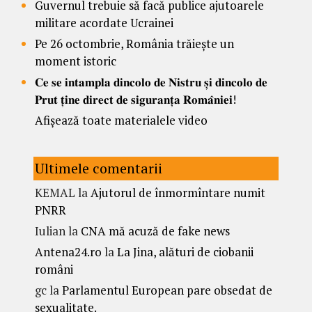
Guvernul trebuie să facă publice ajutoarele
militare acordate Ucrainei
Pe 26 octombrie, România trăiește un
moment istoric
𝐂𝐞 𝐬𝐞 𝐢𝐧𝐭𝐚𝐦𝐩𝐥𝐚 𝐝𝐢𝐧𝐜𝐨𝐥𝐨 𝐝𝐞 𝐍𝐢𝐬𝐭𝐫𝐮 𝐬̦𝐢 𝐝𝐢𝐧𝐜𝐨𝐥𝐨 𝐝𝐞
𝐏𝐫𝐮𝐭 𝐭̦𝐢𝐧𝐞 𝐝𝐢𝐫𝐞𝐜𝐭 𝐝𝐞 𝐬𝐢𝐠𝐮𝐫𝐚𝐧𝐭̦𝐚 𝐑𝐨𝐦𝐚̂𝐧𝐢𝐞𝐢!
Afișează toate materialele video
Ultimele comentarii
KEMAL
la
Ajutorul de înmormîntare numit
PNRR
Iulian
la
CNA mă acuză de fake news
Antena24.ro
la
La Jina, alături de ciobanii
români
gc
la
Parlamentul European pare obsedat de
sexualitate.