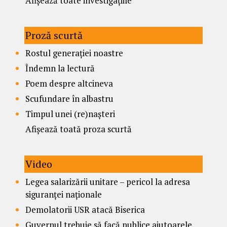
Afișează toate investigațiile
Proză scurtă
Rostul generației noastre
Îndemn la lectură
Poem despre altcineva
Scufundare în albastru
Timpul unei (re)nașteri
Afișează toată proza scurtă
Video
Legea salarizării unitare – pericol la adresa
siguranței naționale
Demolatorii USR atacă Biserica
Guvernul trebuie să facă publice ajutoarele