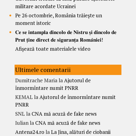
militare acordate Ucrainei
Pe 26 octombrie, România trăiește un
moment istoric
𝐂𝐞 𝐬𝐞 𝐢𝐧𝐭𝐚𝐦𝐩𝐥𝐚 𝐝𝐢𝐧𝐜𝐨𝐥𝐨 𝐝𝐞 𝐍𝐢𝐬𝐭𝐫𝐮 𝐬̦𝐢 𝐝𝐢𝐧𝐜𝐨𝐥𝐨 𝐝𝐞
𝐏𝐫𝐮𝐭 𝐭̦𝐢𝐧𝐞 𝐝𝐢𝐫𝐞𝐜𝐭 𝐝𝐞 𝐬𝐢𝐠𝐮𝐫𝐚𝐧𝐭̦𝐚 𝐑𝐨𝐦𝐚̂𝐧𝐢𝐞𝐢!
Afișează toate materialele video
Ultimele comentarii
Dumitrache Maria
la
Ajutorul de
înmormîntare numit PNRR
KEMAL
la
Ajutorul de înmormîntare numit
PNRR
SNL
la
CNA mă acuză de fake news
Iulian
la
CNA mă acuză de fake news
Antena24.ro
la
La Jina, alături de ciobanii