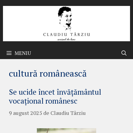
Sari
la
conținut
MENIU
cultură românească
Se ucide încet învățământul
vocațional românesc
9 august 2025
de
Claudiu Târziu