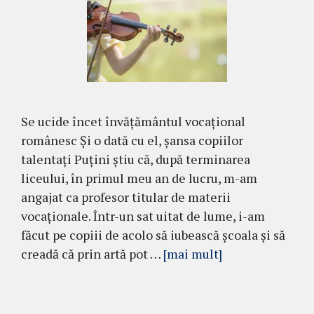
Se ucide încet învățământul vocațional
românesc Și o dată cu el, șansa copiilor
talentați Puțini știu că, după terminarea
liceului, în primul meu an de lucru, m-am
angajat ca profesor titular de materii
vocaționale. Într-un sat uitat de lume, i-am
făcut pe copiii de acolo să iubească școala și să
creadă că prin artă pot …
[mai mult]