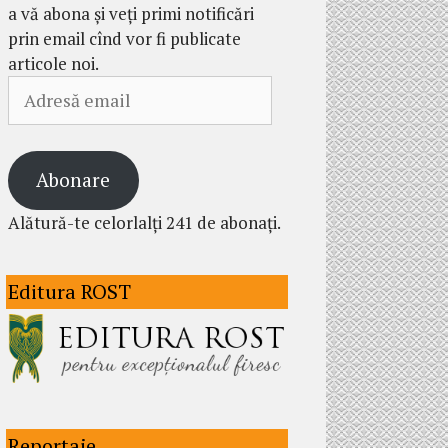
a vă abona și veți primi notificări
prin email cînd vor fi publicate
articole noi.
Adresă
email
Abonare
Alătură-te celorlalți 241 de abonați.
Editura ROST
Reportaje