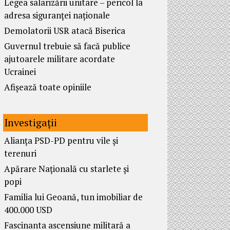
Legea salarizării unitare – pericol la
adresa siguranței naționale
Demolatorii USR atacă Biserica
Guvernul trebuie să facă publice
ajutoarele militare acordate
Ucrainei
Afișează toate opiniile
Investigații
Alianța PSD-PD pentru vile și
terenuri
Apărare Națională cu starlete și
popi
Familia lui Geoană, tun imobiliar de
400.000 USD
Fascinanta ascensiune militară a