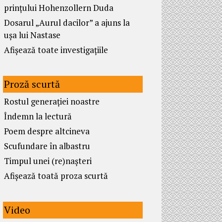
prințului Hohenzollern Duda
Dosarul „Aurul dacilor” a ajuns la
ușa lui Nastase
Afișează toate investigațiile
Proză scurtă
Rostul generației noastre
Îndemn la lectură
Poem despre altcineva
Scufundare în albastru
Timpul unei (re)nașteri
Afișează toată proza scurtă
Video