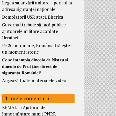
Legea salarizării unitare – pericol la
adresa siguranței naționale
Demolatorii USR atacă Biserica
Guvernul trebuie să facă publice
ajutoarele militare acordate
Ucrainei
Pe 26 octombrie, România trăiește
un moment istoric
𝐂𝐞 𝐬𝐞 𝐢𝐧𝐭𝐚𝐦𝐩𝐥𝐚 𝐝𝐢𝐧𝐜𝐨𝐥𝐨 𝐝𝐞 𝐍𝐢𝐬𝐭𝐫𝐮 𝐬̦𝐢
𝐝𝐢𝐧𝐜𝐨𝐥𝐨 𝐝𝐞 𝐏𝐫𝐮𝐭 𝐭̦𝐢𝐧𝐞 𝐝𝐢𝐫𝐞𝐜𝐭 𝐝𝐞
𝐬𝐢𝐠𝐮𝐫𝐚𝐧𝐭̦𝐚 𝐑𝐨𝐦𝐚̂𝐧𝐢𝐞𝐢!
Afișează toate materialele video
Ultimele comentarii
KEMAL
la
Ajutorul de
înmormîntare numit PNRR