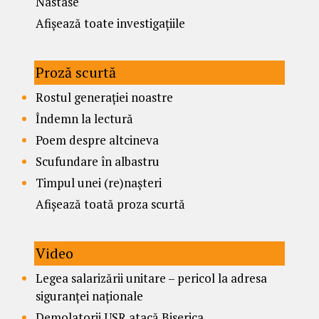
Nastase
Afișează toate investigațiile
Proză scurtă
Rostul generației noastre
Îndemn la lectură
Poem despre altcineva
Scufundare în albastru
Timpul unei (re)nașteri
Afișează toată proza scurtă
Video
Legea salarizării unitare – pericol la adresa
siguranței naționale
Demolatorii USR atacă Biserica