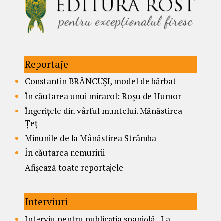
Reportaje
Constantin BRÂNCUȘI, model de bărbat
În căutarea unui miracol: Roșu de Humor
Îngerițele din vârful muntelui. Mănăstirea
Țeț
Minunile de la Mânăstirea Strâmba
În căutarea nemuririi
Afișează toate reportajele
Interviuri
Interviu pentru publicația spaniolă „La