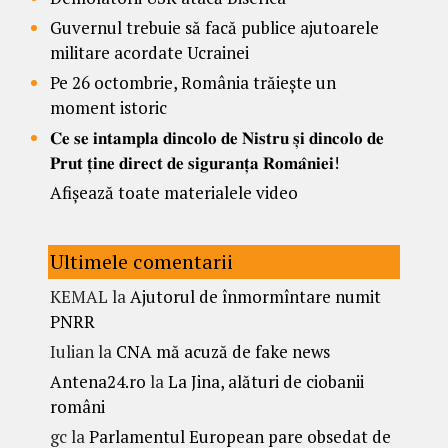
Guvernul trebuie să facă publice ajutoarele
militare acordate Ucrainei
Pe 26 octombrie, România trăiește un
moment istoric
𝐂𝐞 𝐬𝐞 𝐢𝐧𝐭𝐚𝐦𝐩𝐥𝐚 𝐝𝐢𝐧𝐜𝐨𝐥𝐨 𝐝𝐞 𝐍𝐢𝐬𝐭𝐫𝐮 𝐬̦𝐢 𝐝𝐢𝐧𝐜𝐨𝐥𝐨 𝐝𝐞
𝐏𝐫𝐮𝐭 𝐭̦𝐢𝐧𝐞 𝐝𝐢𝐫𝐞𝐜𝐭 𝐝𝐞 𝐬𝐢𝐠𝐮𝐫𝐚𝐧𝐭̦𝐚 𝐑𝐨𝐦𝐚̂𝐧𝐢𝐞𝐢!
Afișează toate materialele video
Ultimele comentarii
KEMAL
la
Ajutorul de înmormîntare numit
PNRR
Iulian
la
CNA mă acuză de fake news
Antena24.ro
la
La Jina, alături de ciobanii
români
gc
la
Parlamentul European pare obsedat de